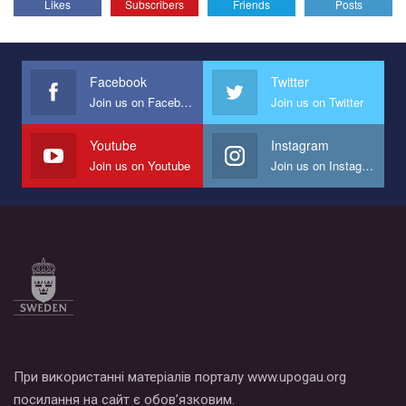
Likes
Subscribers
Friends
Posts
Эмоционально сильный ролик от команды "Гей-альянс
Украина", который принимает участие в конкурсе
международной организации PACT на лучший ролик,
представляющий программу развития организации.
Facebook
Twitter
Join us on Facebook
Join us on Twitter
Мы просим вас поддержать нас и помочь нам реализовать
наш план по борьбе с насилием и дискриминацией на почве
СОГИ в Украине.
Youtube
Instagram
Join us on Youtube
Join us on Instagram
Все, что вам нужно сделать - это зайти на наш канал YouTube
по этой ссылке и поставить лайк под видео.
При використанні матеріалів порталу www.upogau.org
посилання на сайт є обов’язковим.