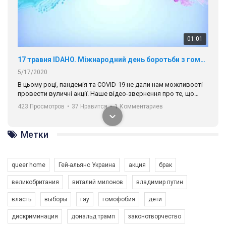
01:01
17 травня IDAHO. Міжнародний день боротьби з гомофобією трансфобією і біфобія.
5/17/2020
В цьому році, пандемія та COVІD-19 не дали нам можливості
провести вуличні акції. Наше відео-звернення про те, що
навіть коли ми у різних містах та не можемо зустрінеться, ми
423 Просмотров
•
37 Нравится
•
1 Комментариев
разом. Ми закликаємо всіх хто поділяє цінності рівності та
солідарності, приєднатися до нас. Регіональні підрозділи
ГАУ є в 16 областях України.
Метки
Разом наш голос лунає гучніше!
queer home
Гей-альянс Украина
акция
брак
великобритания
виталий милонов
владимир путин
власть
выборы
гау
гомофобия
дети
дискриминация
дональд трамп
законотворчество