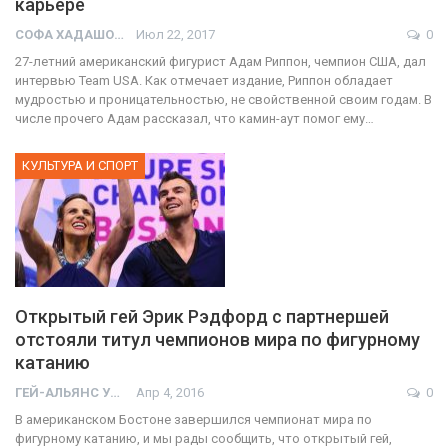
карьере
СОФА ХАДАШОТ
Июл 22, 2017
0
27-летний американский фигурист Адам Риппон, чемпион США, дал
интервью Team USA. Как отмечает издание, Риппон обладает
мудростью и проницательностью, не свойственной своим годам. В
числе прочего Адам рассказал, что камин-аут помог ему…
КУЛЬТУРА И СПОРТ
Открытый гей Эрик Рэдфорд с партнершей
отстояли титул чемпионов мира по фигурному
катанию
ГЕЙ-АЛЬЯНС УКРАИНА
Апр 4, 2016
0
В американском Бостоне завершился чемпионат мира по
фигурному катанию, и мы рады сообщить, что открытый гей,