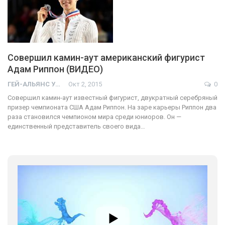
Совершил камин-аут американский фигурист
Адам Риппон (ВИДЕО)
ГЕЙ-АЛЬЯНС УКРАИНА
Окт 2, 2015
0
Совершил камин-аут известный фигурист, двукратный серебряный
призер чемпионата США Адам Риппон. На заре карьеры Риппон два
раза становился чемпионом мира среди юниоров. Он —
единственный представитель своего вида…