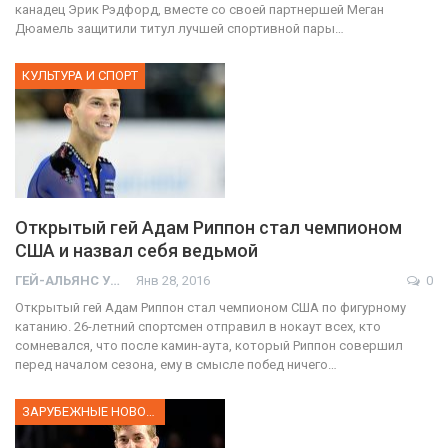
канадец Эрик Рэдфорд, вместе со своей партнершей Меган
Дюамель защитили титул лучшей спортивной пары…
КУЛЬТУРА И СПОРТ
Открытый гей Адам Риппон стал чемпионом
США и назвал себя ведьмой
ГЕЙ-АЛЬЯНС УКРАИНА
Янв 28, 2016
0
Открытый гей Адам Риппон стал чемпионом США по фигурному
катанию. 26-летний спортсмен отправил в нокаут всех, кто
сомневался, что после камин-аута, который Риппон совершил
перед началом сезона, ему в смысле побед ничего…
ЗАРУБЕЖНЫЕ НОВОСТИ