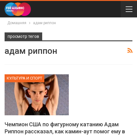
Домашняя
адам риппон
просмотр тегов
адам риппон
КУЛЬТУРА И СПОРТ
Чемпион США по фигурному катанию Адам
Риппон рассказал, как камин-аут помог ему в