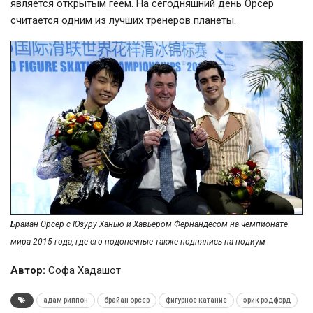
является открытым геем. На сегодняшний день Орсер
считается одним из лучших тренеров планеты.
Брайан Орсер с Юзуру Ханью и Хавьером Фернандесом на чемпионате
мира 2015 года, где его подопечные также поднялись на подиум
Автор:
Софа Хадашот
адам риппон
брайан орсер
фигурное катание
эрик рэдфорд