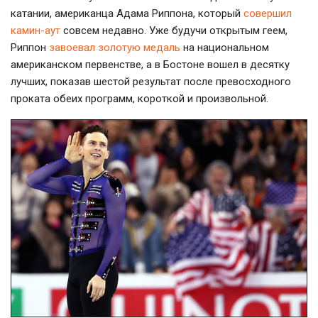
катании, американца Адама Риппона, который
совершил
камин-аут
совсем недавно. Уже будучи открытым геем,
Риппон
завоевал золотую медаль
на национальном
американском первенстве, а в Бостоне вошел в десятку
лучших, показав шестой результат после превосходного
проката обеих программ, короткой и произвольной.