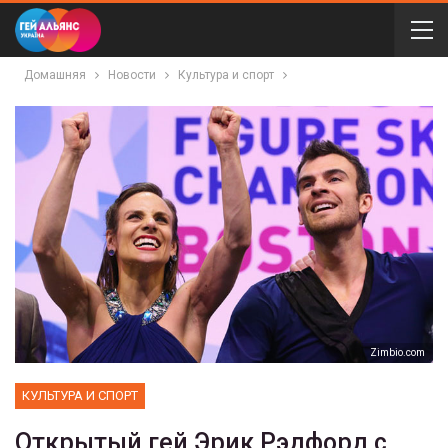
Домашняя
Новости
Культура и спорт
Zimbio.com
КУЛЬТУРА И СПОРТ
Открытый гей Эрик Рэдфорд с