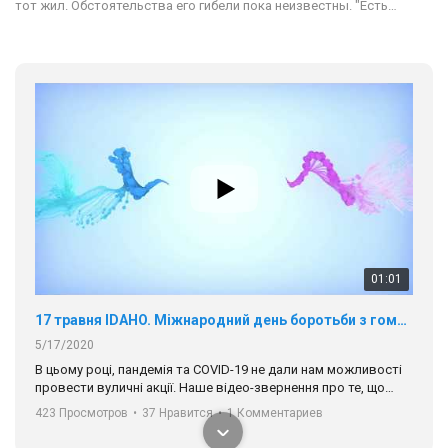
тот жил. Обстоятельства его гибели пока неизвестны. "Есть…
01:01
17 травня IDAHO. Міжнародний день боротьби з гомофобією трансфобією і біфобія.
5/17/2020
В цьому році, пандемія та COVІD-19 не дали нам можливості
провести вуличні акції. Наше відео-звернення про те, що
навіть коли ми у різних містах та не можемо зустрінеться, ми
423 Просмотров
•
37 Нравится
•
1 Комментариев
разом. Ми закликаємо всіх хто поділяє цінності рівності та
солідарності, приєднатися до нас. Регіональні підрозділи