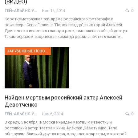
(ВИДЕО)
ГЕЙ-АЛЬЯНС УКРАИНА
Ноя 14, 2014
0
Короткометражная гей-драма российского фотографа и
режиссера Севы Галкина "Порок сердца", в которой Алексей
Девотченко исполнил главную роль, выложена в общий доступ.
Таким образом творческая команда решила почтить память…
ЗАРУБЕЖНЫЕ НОВОСТИ
Найден мертвым российский актер Алексей
Девотченко
ГЕЙ-АЛЬЯНС УКРАИНА
Ноя 6, 2014
0
В среду, 5 ноября, в Москве найден мертвым известный
российский актер театра и кино Алексей Девотченко. Тело
обнаружил близкий друг актера, владелец квартиры, в которой