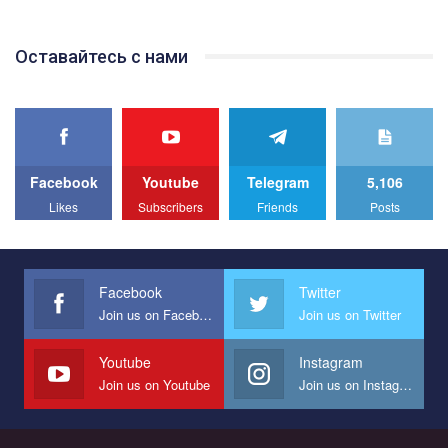
відео.
Team of Gay Alliance Ukraine participates in a competition for the
Оставайтесь с нами
best video, representing programme for the development of
organization. The competition is organized by inetrnational
organization PACT.
We appeal to your support and ask to help us implement our plan
to combat violence against LGBT people in Ukraine.
Facebook
Youtube
Telegram
5,106
All you have to do is to press "Like" below the video.
Likes
Subscribers
Friends
Posts
Эмоционально сильный ролик от команды "Гей-альянс
Украина", который принимает участие в конкурсе
международной организации PACT на лучший ролик,
представляющий программу развития организации.
Facebook
Twitter
Join us on Facebook
Join us on Twitter
Мы просим вас поддержать нас и помочь нам реализовать
наш план по борьбе с насилием и дискриминацией на почве
СОГИ в Украине.
Youtube
Instagram
Join us on Youtube
Join us on Instagram
Все, что вам нужно сделать - это зайти на наш канал YouTube
по этой ссылке и поставить лайк под видео.