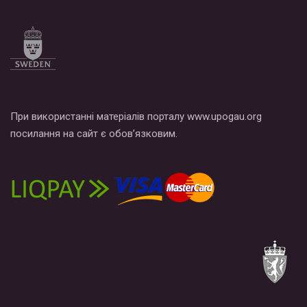
При використанні матеріалів порталу www.upogau.org
посилання на сайт є обов’язковим.