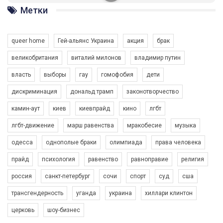
ГАУ є в 16 областях України.
Метки
Разом наш голос лунає гучніше!
queer home
Гей-альянс Украина
акция
брак
великобритания
виталий милонов
владимир путин
власть
выборы
гау
гомофобия
дети
дискриминация
дональд трамп
законотворчество
камин-аут
киев
киевпрайд
кино
лгбт
00:58
лгбт-движение
марш равенства
мракобесие
музыка
Зупинимо насильство проти ЛГБТ в Україні! Stop violence against LGBT in Ukraine!
одесса
однополые браки
олимпиада
права человека
6/30/2017
Емоційний та вражаючий промо-ролік на конкурс PACT, який
прайд
психология
равенство
равноправие
религия
представляє програму "Гей-альянс Україна" з протидії
насильству проти ЛГБТ в Україні.
россия
санкт-петербург
сочи
спорт
суд
сша
1.9K Просмотров
•
226 Нравится
•
5 Комментариев
Ми просимо вашої підтримки, щоб реалізувати нашу
трансгендерность
уганда
украина
хиллари клинтон
програму з боротьби з насильством проти ЛГБТ в Україні.
церковь
шоу-бизнес
Якщо ти хочеш підтримати нас - просто натисни "лайк" під