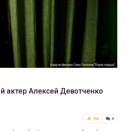
ФОТО
В Берлине отпраздновали
еры
легализацию гей-браков
ГЕЙ-АЛЬЯНС УКРАИНА
Июл 2, 2017
0
Кадр из фильма Севы Галкина "Порок сердца"
й актер Алексей Девотченко
781
0