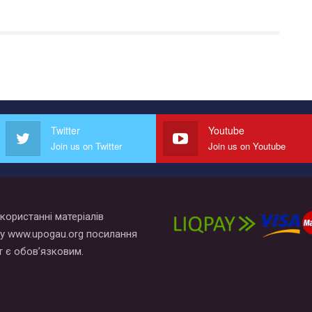
Twitter
Youtube
Join us on Twitter
Join us on Youtube
користанні матеріалів
у www.upogau.org посилання
т є обов’язковим.