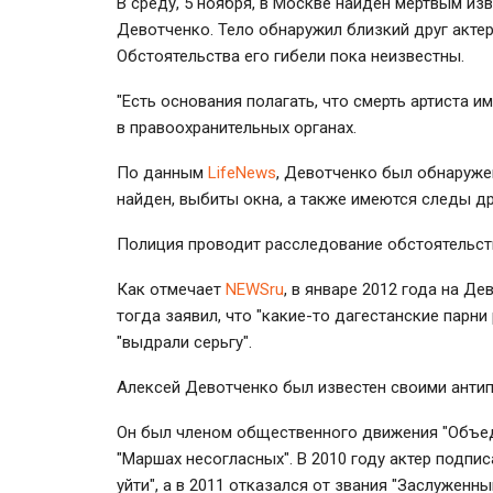
В среду, 5 ноября, в Москве найден мертвым из
Девотченко. Тело обнаружил близкий друг актер
Обстоятельства его гибели пока неизвестны.
"Есть основания полагать, что смерть артиста 
в правоохранительных органах.
По данным
LifеNews
, Девотченко был обнаружен
найден, выбиты окна, а также имеются следы др
Полиция проводит расследование обстоятельств
Как отмечает
NEWSru
, в январе 2012 года на Д
тогда заявил, что "какие-то дагестанские парни 
"выдрали серьгу".
Алексей Девотченко был известен своими антип
Он был членом общественного движения "Объед
"Маршах несогласных". В 2010 году актер подп
уйти", а в 2011 отказался от звания "Заслуженн