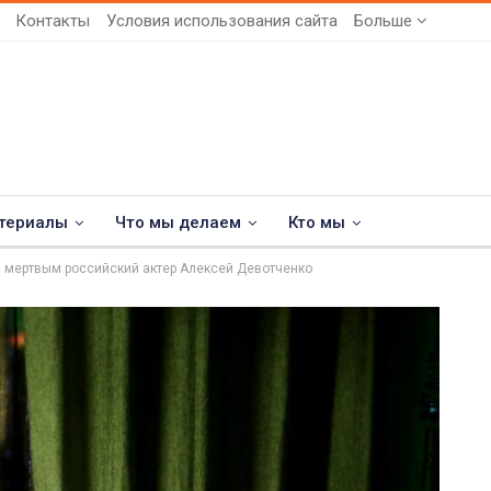
Контакты
Условия использования сайта
Больше
териалы
Что мы делаем
Кто мы
 мертвым российский актер Алексей Девотченко