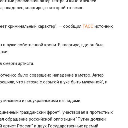
вестный российский актер театра и кино Алексей
а, владелец квартиры, в которой тот жил.
имеет криминальный характер", — сообщил
ТАСС
источник
 в луже собственной крови. В квартире, где он был
аки.
 смерти артиста.
евотченко было совершено нападение в метро. Актер
решили, что негоже с серьгой в ухе быть мужчиной", и
утинскими и проукраинскими взглядами.
иненный гражданский фронт", участвовал в протестных
исал обращение российской оппозиции "Путин должен
ый артист России" и двух Государственных премий