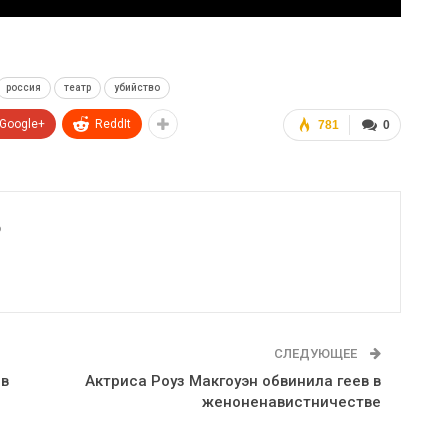
россия
театр
убийство
Google+
ReddIt
781
0
6
СЛЕДУЮЩЕЕ
 в
Актриса Роуз Макгоуэн обвинила геев в
женоненавистничестве