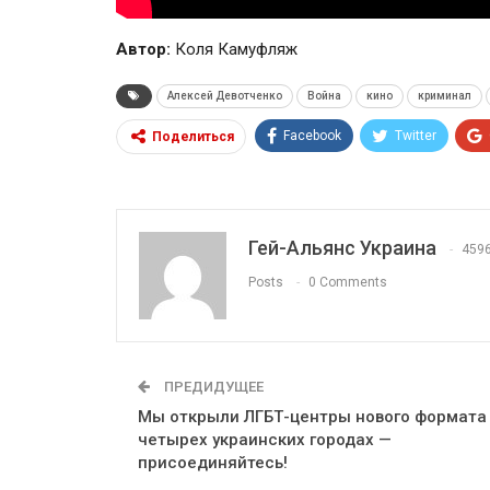
Автор:
Коля Камуфляж
Алексей Девотченко
Война
кино
криминал
Facebook
Twitter
Поделиться
Гей-Альянс Украина
459
Posts
0 Comments
ПРЕДИДУЩЕЕ
Мы открыли ЛГБТ-центры нового формата
четырех украинских городах —
присоединяйтесь!