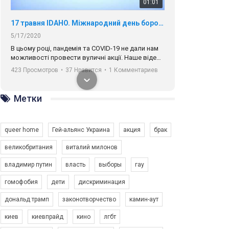
01:01
17 травня IDAHO. Міжнародний день боротьби з гомофобією трансфобією і біфобія.
5/17/2020
В цьому році, пандемія та COVІD-19 не дали нам
можливості провести вуличні акції. Наше відео-
звернення про те, що навіть коли ми у різних
423 Просмотров
•
37 Нравится
•
1 Комментариев
містах та не можемо зустрінеться, ми разом. Ми
закликаємо всіх хто поділяє цінності рівності та
солідарності, приєднатися до нас. Регіональні
Метки
підрозділи ГАУ є в 16 областях України.
Разом наш голос лунає гучніше!
queer home
Гей-альянс Украина
акция
брак
великобритания
виталий милонов
владимир путин
власть
выборы
гау
00:58
гомофобия
дети
дискриминация
дональд трамп
законотворчество
камин-аут
Зупинимо насильство проти ЛГБТ в Україні! Stop violence against LGBT in Ukraine!
6/30/2017
киев
киевпрайд
кино
лгбт
Емоційний та вражаючий промо-ролік на