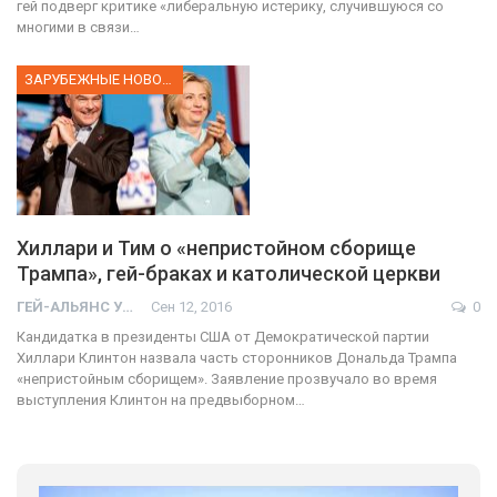
гей подверг критике «либеральную истерику, случившуюся со
многими в связи…
ЗАРУБЕЖНЫЕ НОВОСТИ
Хиллари и Тим о «непристойном сборище
Трампа», гей-браках и католической церкви
ГЕЙ-АЛЬЯНС УКРАИНА
Сен 12, 2016
0
Кандидатка в президенты США от Демократической партии
Хиллари Клинтон назвала часть сторонников Дональда Трампа
«непристойным сборищем». Заявление прозвучало во время
выступления Клинтон на предвыборном…