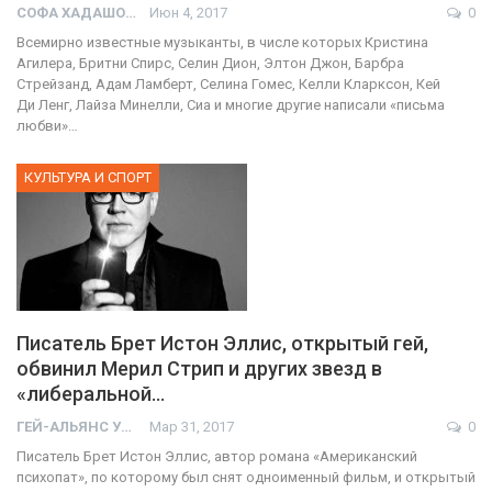
СОФА ХАДАШОТ
Июн 4, 2017
0
Всемирно известные музыканты, в числе которых Кристина
Агилера, Бритни Спирс, Селин Дион, Элтон Джон, Барбра
Стрейзанд, Адам Ламберт, Селина Гомес, Келли Кларксон, Кей
Ди Ленг, Лайза Минелли, Сиа и многие другие написали «письма
любви»…
КУЛЬТУРА И СПОРТ
Писатель Брет Истон Эллис, открытый гей,
обвинил Мерил Стрип и других звезд в
«либеральной…
ГЕЙ-АЛЬЯНС УКРАИНА
Мар 31, 2017
0
Писатель Брет Истон Эллис, автор романа «Американский
психопат», по которому был снят одноименный фильм, и открытый