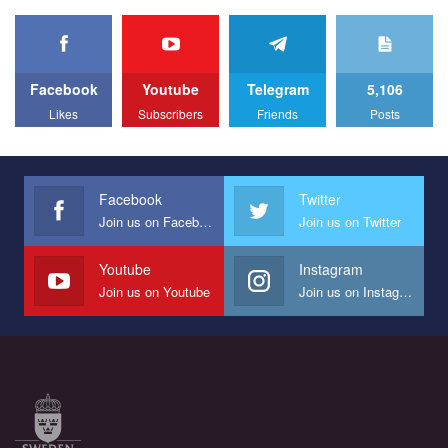
organization PACT.
We appeal to your support and ask to help us implement our plan
to combat violence against LGBT people in Ukraine.
Facebook
Youtube
Telegram
5,106
All you have to do is to press "Like" below the video.
Likes
Subscribers
Friends
Posts
Эмоционально сильный ролик от команды "Гей-альянс
Украина", который принимает участие в конкурсе
международной организации PACT на лучший ролик,
представляющий программу развития организации.
Facebook
Twitter
Join us on Facebook
Join us on Twitter
Мы просим вас поддержать нас и помочь нам реализовать
наш план по борьбе с насилием и дискриминацией на почве
СОГИ в Украине.
Youtube
Instagram
Join us on Youtube
Join us on Instagram
Все, что вам нужно сделать - это зайти на наш канал YouTube
по этой ссылке и поставить лайк под видео.