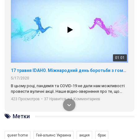
01:01
17 травня IDAHO. Міжнародний день боротьби з гомофобією трансфобією і біфобія.
5/17/2020
В цьому році, пандемія та COVІD-19 не дали нам можливості
провести вуличні акції. Наше відео-звернення про те, що
навіть коли ми у різних містах та не можемо зустрінеться, ми
423 Просмотров
•
37 Нравится
•
1 Комментариев
разом. Ми закликаємо всіх хто поділяє цінності рівності та
солідарності, приєднатися до нас. Регіональні підрозділи
ГАУ є в 16 областях України.
Метки
Разом наш голос лунає гучніше!
queer home
Гей-альянс Украина
акция
брак