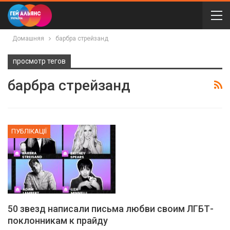
Домашняя
барбра стрейзанд
просмотр тегов
барбра стрейзанд
ПУБЛІКАЦІЇ
50 звезд написали письма любви своим ЛГБТ-
поклонникам к прайду