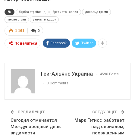
барбра стрейзанд
брет истон эллис
дональд трамп
мерил стрип
рэйчел мэддоу
1 161
0
Facebook
Twitter
Поделиться
Гей-Альянс Украина
4596 Posts
0 Comments
ПРЕДИДУЩЕЕ
СЛЕДУЮЩЕЕ
Сегодня отмечается
Марк Гэтисс работает
Международный день
над сериалом,
видимости
посвященным