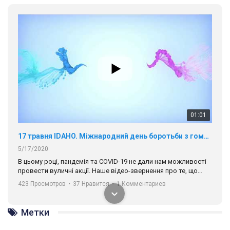
навіть коли ми у різних містах та не можемо зустрінеться, ми
423 Просмотров
•
37 Нравится
•
1 Комментариев
разом. Ми закликаємо всіх хто поділяє цінності рівності та
солідарності, приєднатися до нас. Регіональні підрозділи
ГАУ є в 16 областях України.
Разом наш голос лунає гучніше!
00:58
Зупинимо насильство проти ЛГБТ в Україні! Stop violence against LGBT in Ukraine!
6/30/2017
Емоційний та вражаючий промо-ролік на конкурс PACT, який
представляє програму "Гей-альянс Україна" з протидії
насильству проти ЛГБТ в Україні.
1.9K Просмотров
•
226 Нравится
•
5 Комментариев
Метки
Ми просимо вашої підтримки, щоб реалізувати нашу
програму з боротьби з насильством проти ЛГБТ в Україні.