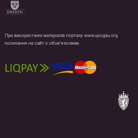
При використанні матеріалів порталу www.upogau.org
посилання на сайт є обов’язковим.