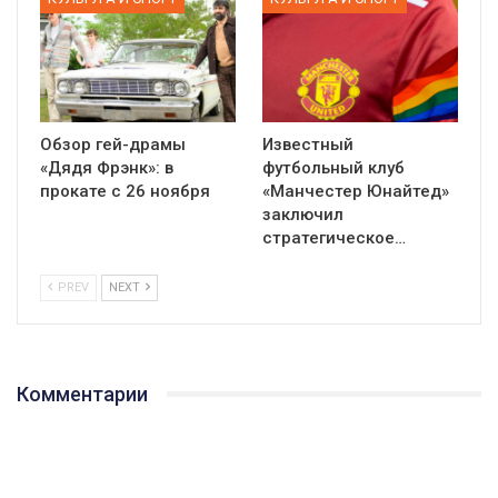
Обзор гей-драмы
Известный
«Дядя Фрэнк»: в
футбольный клуб
прокате с 26 ноября
«Манчестер Юнайтед»
заключил
стратегическое…
PREV
NEXT
01:01
Комментарии
17 травня IDAHO. Міжнародний день боротьби з гомофобією трансфобією і біфобія.
5/17/2020
В цьому році, пандемія та COVІD-19 не дали нам можливості
провести вуличні акції. Наше відео-звернення про те, що