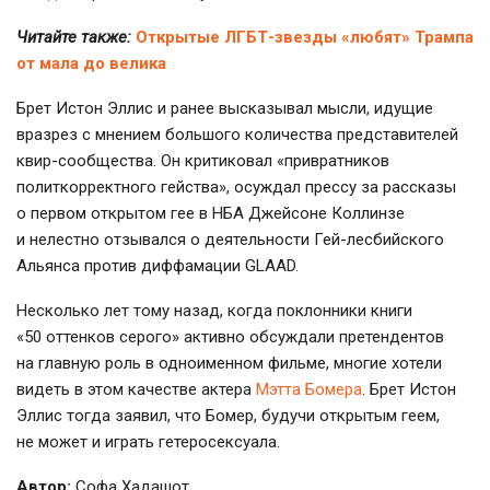
Читайте также:
Открытые ЛГБТ-звезды «любят» Трампа
от мала до велика
Брет Истон Эллис и ранее высказывал мысли, идущие
вразрез с мнением большого количества представителей
квир-сообщества. Он критиковал «привратников
политкорректного гейства», осуждал прессу за рассказы
о первом открытом гее в НБА Джейсоне Коллинзе
и нелестно отзывался о деятельности Гей-лесбийского
Альянса против диффамации GLAAD.
Несколько лет тому назад, когда поклонники книги
«50 оттенков серого» активно обсуждали претендентов
на главную роль в одноименном фильме, многие хотели
видеть в этом качестве актера
Мэтта Бомера
. Брет Истон
Эллис тогда заявил, что Бомер, будучи открытым геем,
не может и играть гетеросексуала.
Автор:
Софа Хадашот