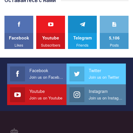
Оставайтесь с нами
по этой ссылке и поставить лайк под видео.
провели Веселково-велосипедний марафон, мандруючи з
прапором по місту.
Facebook
Youtube
Telegram
5,106
Likes
Subscribers
Friends
Posts
Facebook
Twitter
Join us on Facebook
Join us on Twitter
Youtube
Instagram
Join us on Youtube
Join us on Instagram