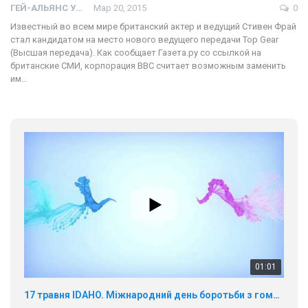
ГЕЙ-АЛЬЯНС УКРАИНА
Мар 20, 2015
0
Известный во всем мире британский актер и ведущий Стивен Фрай
стал кандидатом на место нового ведущего передачи Top Gear
(Высшая передача). Как сообщает Газета.ру со ссылкой на
британские СМИ, корпорация BBC считает возможным заменить
им…
01:01
17 травня IDAHO. Міжнародний день боротьби з гомофобією трансфобією і біфобія.