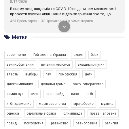
5/17/2020
В цьому році, пандемія та COVІD-19 не дали нам можливості
провести вуличні акції. Наше відео-звернення про те, що
навіть коли ми у різних містах та не можемо зустрінеться, ми
423 Просмотров
•
37 Нравится
•
1 Комментариев
разом. Ми закликаємо всіх хто поділяє цінності рівності та
солідарності, приєднатися до нас. Регіональні підрозділи
ГАУ є в 16 областях України.
Метки
Разом наш голос лунає гучніше!
queer home
Гей-альянс Украина
акция
брак
великобритания
виталий милонов
владимир путин
власть
выборы
гау
гомофобия
дети
дискриминация
дональд трамп
законотворчество
камин-аут
киев
киевпрайд
кино
лгбт
00:58
лгбт-движение
марш равенства
мракобесие
музыка
Зупинимо насильство проти ЛГБТ в Україні! Stop violence against LGBT in Ukraine!
одесса
однополые браки
олимпиада
права человека
6/30/2017
Емоційний та вражаючий промо-ролік на конкурс PACT, який
прайд
психология
равенство
равноправие
религия
представляє програму "Гей-альянс Україна" з протидії