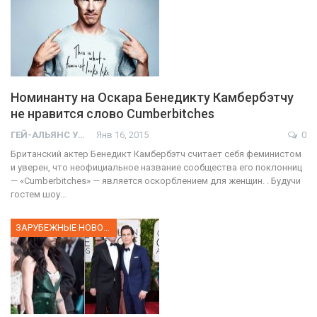
Номинанту на Оскара Бенедикту Камбербэтчу
не нравится слово Cumberbitches
ГЕЙ-АЛЬЯНС УКРАИНА
Янв 16, 2015
0
Британский актер Бенедикт Камбербэтч считает себя феминистом
и уверен, что неофициальное название сообщества его поклонниц
— «Cumberbitches» — является оскорблением для женщин. . Будучи
гостем шоу…
ЗАРУБЕЖНЫЕ НОВОСТИ