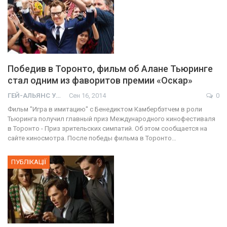
Победив в Торонто, фильм об Алане Тьюринге
стал одним из фаворитов премии «Оскар»
ГЕЙ-АЛЬЯНС УКРАИНА
Сен 16, 2014
0
Фильм "Игра в имитацию" с Бенедиктом Камбербэтчем в роли
Тьюринга получил главный приз Международного кинофестиваля
в Торонто - Приз зрительских симпатий. Об этом сообщается на
сайте киносмотра. После победы фильма в Торонто…
ПУБЛІКАЦІЇ