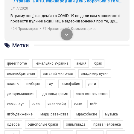
17 травня IDAHO. Міжнародний день боротьби з гомофобією трансфобією і біфобія.
5/17/2020
В цьому році, пандемія та COVІD-19 не дали нам можливості
провести вуличні акції. Наше відео-звернення про те, що
навіть коли ми у різних містах та не можемо зустрінеться, ми
424 Просмотров
•
37 Нравится
•
1 Комментариев
разом. Ми закликаємо всіх хто поділяє цінності рівності та
солідарності, приєднатися до нас. Регіональні підрозділи
ГАУ є в 16 областях України.
Метки
Разом наш голос лунає гучніше!
queer home
Гей-альянс Украина
акция
брак
великобритания
виталий милонов
владимир путин
власть
выборы
гау
гомофобия
дети
дискриминация
дональд трамп
законотворчество
камин-аут
киев
киевпрайд
кино
лгбт
00:58
лгбт-движение
марш равенства
мракобесие
музыка
Зупинимо насильство проти ЛГБТ в Україні! Stop violence against LGBT in Ukraine!
одесса
однополые браки
олимпиада
права человека
6/30/2017
Емоційний та вражаючий промо-ролік на конкурс PACT, який