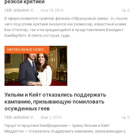
резкой критики
ГЕЙ-АЛЬЯНС УКРАИНА
Ноя 19, 2015
0
В эфире появился трейлер фильма «Образцовый самец - 2», после
чего под огнем критики оказался как режиссер, известный комик
Бен Стиллер, так и не нуждающийся в представлениях Бенедикт
Камбербэтч. В ленте, которая, судя…
ЗАРУБЕЖНЫЕ НОВОСТИ
Уильям и Кейт отказались поддержать
кампанию, призывающую помиловать
осужденных геев
ГЕЙ-АЛЬЯНС УКРАИНА
Фев 1, 2015
0
Герцог и герцогиня Кембриджские — принц Уильям и Кейт
Миддлтон — отказались поддержать кампанию, призывающую к