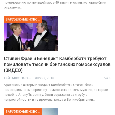
помилованию по меньшей мере 49 тысяч мужчин, которые были
осуждены…
ЗАРУБЕЖНЫЕ НОВОСТИ
Стивен Фрай и Бенедикт Камбербэтч требуют
помиловать тысячи британских гомосексуалов
(ВИДЕО)
ГЕЙ-АЛЬЯНС УКРАИНА
Янв 27, 2015
0
Британские актеры Бенедикт Камбербэтч и Стивен Фрай
присоединились к призыву помиловать тысячи мужчин, которые,
подобно Алану Тьюрингу, были осуждены за «грубую
непристойность» в те времена, когда в Великобритании…
ЗАРУБЕЖНЫЕ НОВОСТИ