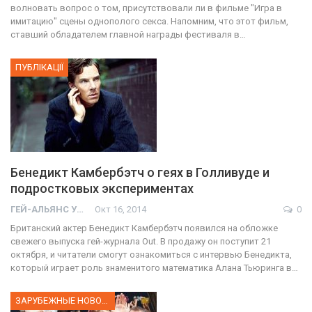
волновать вопрос о том, присутствовали ли в фильме "Игра в
имитацию" сцены однополого секса. Напомним, что этот фильм,
ставший обладателем главной награды фестиваля в…
ПУБЛІКАЦІЇ
Бенедикт Камбербэтч о геях в Голливуде и
подростковых экспериментах
ГЕЙ-АЛЬЯНС УКРАИНА
Окт 16, 2014
0
Британский актер Бенедикт Камбербэтч появился на обложке
свежего выпуска гей-журнала Out. В продажу он поступит 21
октября, и читатели смогут ознакомиться с интервью Бенедикта,
который играет роль знаменитого математика Алана Тьюринга в…
ЗАРУБЕЖНЫЕ НОВОСТИ