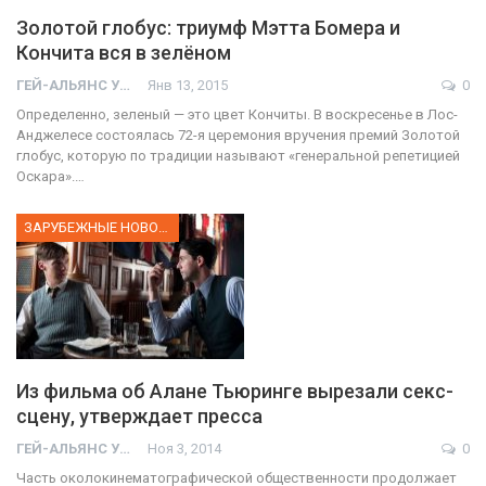
Золотой глобус: триумф Мэтта Бомера и
Кончита вся в зелёном
ГЕЙ-АЛЬЯНС УКРАИНА
Янв 13, 2015
0
Определенно, зеленый — это цвет Кончиты. В воскресенье в Лос-
Анджелесе состоялась 72-я церемония вручения премий Золотой
глобус, которую по традиции называют «генеральной репетицией
Оскара».…
ЗАРУБЕЖНЫЕ НОВОСТИ
Из фильма об Алане Тьюринге вырезали секс-
сцену, утверждает пресса
ГЕЙ-АЛЬЯНС УКРАИНА
Ноя 3, 2014
0
Часть околокинематографической общественности продолжает