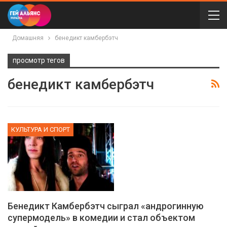
Домашняя
бенедикт камбербэтч
просмотр тегов
бенедикт камбербэтч
КУЛЬТУРА И СПОРТ
Бенедикт Камбербэтч сыграл «андрогинную
супермодель» в комедии и стал объектом