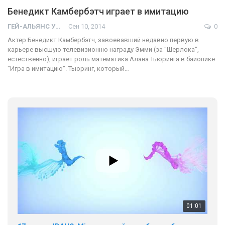
Бенедикт Камбербэтч играет в имитацию
ГЕЙ-АЛЬЯНС УКРАИНА
Сен 10, 2014
0
Актер Бенедикт Камбербэтч, завоевавший недавно первую в
карьере высшую телевизионню награду Эмми (за "Шерлока",
естественно), играет роль математика Алана Тьюринга в байопике
"Игра в имитацию". Тьюринг, который…
01:01