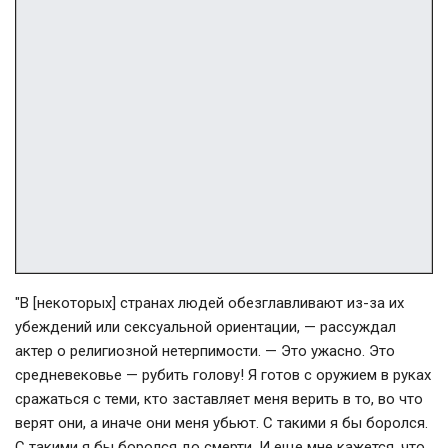
"В [некоторых] странах людей обезглавливают из-за их
убеждений или сексуальной ориентации, — рассуждал
актер о религиозной нетерпимости. — Это ужасно. Это
средневековье — рубить голову! Я готов с оружием в руках
сражаться с теми, кто заставляет меня верить в то, во что
верят они, а иначе они меня убьют. С такими я бы боролся.
С такими я бы боролся до смерти. И еще мне кажется, что