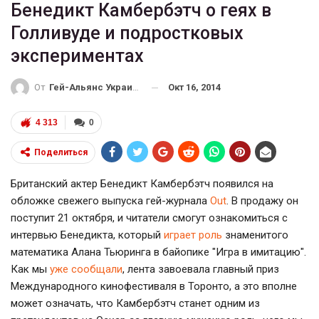
Бенедикт Камбербэтч о геях в
Голливуде и подростковых
экспериментах
Окт 16, 2014
От
Гей-Альянс Украина
4 313
0
Поделиться
Британский актер Бенедикт Камбербэтч появился на
обложке свежего выпуска гей-журнала
Out
. В продажу он
поступит 21 октября, и читатели смогут ознакомиться с
интервью Бенедикта, который
играет роль
знаменитого
математика Алана Тьюринга в байопике "Игра в имитацию".
Как мы
уже сообщали
, лента завоевала главный приз
Международного кинофестиваля в Торонто, а это вполне
может означать, что Камбербэтч станет одним из