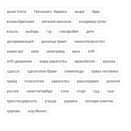
queer home
Гей-альянс Украина
акция
брак
великобритания
виталий милонов
владимир путин
власть
выборы
гау
гомофобия
дети
дискриминация
дональд трамп
законотворчество
камин-аут
киев
киевпрайд
кино
лгбт
00:58
лгбт-движение
марш равенства
мракобесие
музыка
Зупинимо насильство проти ЛГБТ в Україні! Stop violence against LGBT in Ukraine!
одесса
однополые браки
олимпиада
права человека
6/30/2017
Емоційний та вражаючий промо-ролік на конкурс PACT, який
прайд
психология
равенство
равноправие
религия
представляє програму "Гей-альянс Україна" з протидії
насильству проти ЛГБТ в Україні.
россия
санкт-петербург
сочи
спорт
суд
сша
1.9K Просмотров
•
226 Нравится
•
5 Комментариев
Ми просимо вашої підтримки, щоб реалізувати нашу
трансгендерность
уганда
украина
хиллари клинтон
програму з боротьби з насильством проти ЛГБТ в Україні.
церковь
шоу-бизнес
Якщо ти хочеш підтримати нас - просто натисни "лайк" під
відео.