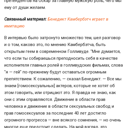
претендентов на Оскар за главную мужскую роль, чего мы
ему от души желаем.
Связанный материал:
Бенедикт Камбербэтч играет в
имитацию
В интервью было затронуто множество тем, шел разговор
и о том, каково это, по мнению Камбербэтча, быть
открытым геем в современном Голливуде. "Мне думается,
что если ты собираешься преподносить себя в качестве
исполнителя главных ролей в голливудских фильмах, слова
"я — гей" по-прежнему будут оставаться огромным
препятствием. К сожалению, — сказал Бенедикт. — Все мы
знаем [гомосексуальных] актеров, которые не хотят об
этом говорить, или отрицают это. Я правда не знаю, как
они с этим справляются. Движение в области прав
человека и движение в области сексуальных свобод и
прав гомосексуалов за последние 40 лет достигло
огромного прогресса — вне всякого сомнения, — но очень
многое еще предстоит сделать. На мой взгляд, это