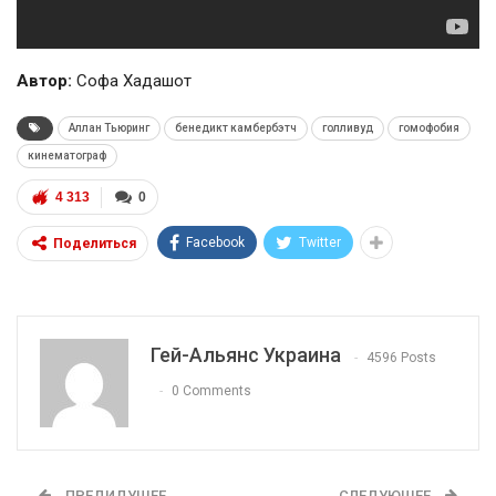
Автор:
Софа Хадашот
Аллан Тьюринг
бенедикт камбербэтч
голливуд
гомофобия
кинематограф
4 313
0
Facebook
Twitter
Поделиться
Гей-Альянс Украина
4596 Posts
0 Comments
ПРЕДИДУЩЕЕ
СЛЕДУЮЩЕЕ