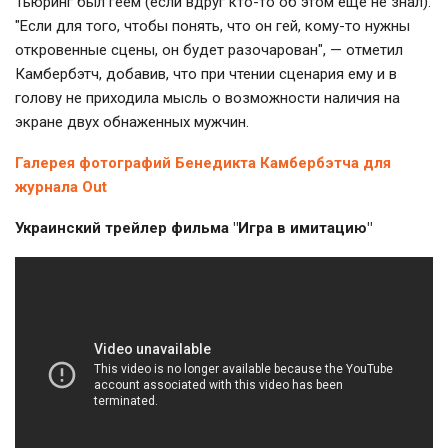
Тьюринг был геем (если вдруг кто-то об этом еще не знал).
"Если для того, чтобы понять, что он гей, кому-то нужны
откровенные сцены, он будет разочарован", — отметил
Камбербэтч, добавив, что при чтении сценария ему и в
голову не приходила мысль о возможности наличия на
экране двух обнаженных мужчин.
Галерея фотографий Бенедикта Камбербэтча для
журнала Out
Украинский трейлер фильма "Игра в имитацию"