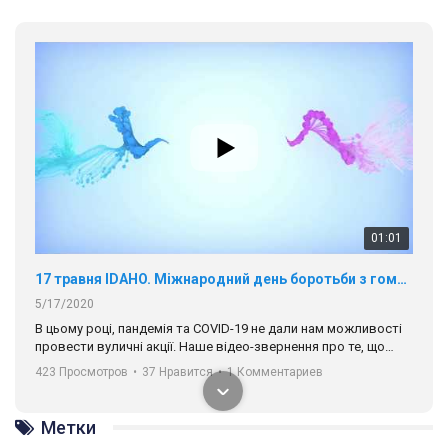
01:01
17 травня IDAHO. Міжнародний день боротьби з гомофобією трансфобією і біфобія.
5/17/2020
В цьому році, пандемія та COVІD-19 не дали нам можливості
провести вуличні акції. Наше відео-звернення про те, що
навіть коли ми у різних містах та не можемо зустрінеться, ми
423 Просмотров
•
37 Нравится
•
1 Комментариев
разом. Ми закликаємо всіх хто поділяє цінності рівності та
солідарності, приєднатися до нас. Регіональні підрозділи
ГАУ є в 16 областях України.
Метки
Разом наш голос лунає гучніше!