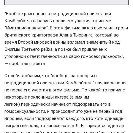
"Вообще разговоры о нетрадиционной ориентации
Камбербэтча начались после его участия в фильме
"Имитационная игра". В этом фильме актер выступил в роли
британского криптографа Алана Тьюринга, который во
время Второй мировой войны взломал знаменитый код
Энигмы Третьего рейха, а позже был привлечен к
уголовной ответственности за свою гомосексуальность",
— сообщает газета.
От себя добавим, что "вообще, разговоры о
нетрадиционной ориентации Камбербэтча" начались вовсе
не после его участия в этом фильме. По какой-то причине
некоторые поклонницы актера (а имя им —
легион) периодически начинают подозревать его в
гомосексуальности, и происходит это уже не первый год.
Впрочем, если "подозревать" каждого, кто хоть однажды
сыграл гей-роль, то записывать в ЛГБТ придется едва ли
не весь нынешний состав Голливуда, а песня "gay-for-pay"