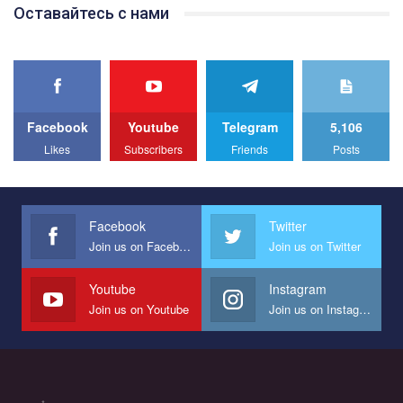
Team of Gay Alliance Ukraine participates in a competition for the
Оставайтесь с нами
best video, representing programme for the development of
organization. The competition is organized by inetrnational
organization PACT.
We appeal to your support and ask to help us implement our plan
to combat violence against LGBT people in Ukraine.
Facebook
Youtube
Telegram
5,106
All you have to do is to press "Like" below the video.
Likes
Subscribers
Friends
Posts
Эмоционально сильный ролик от команды "Гей-альянс
Украина", который принимает участие в конкурсе
международной организации PACT на лучший ролик,
представляющий программу развития организации.
Facebook
Twitter
Join us on Facebook
Join us on Twitter
Мы просим вас поддержать нас и помочь нам реализовать
наш план по борьбе с насилием и дискриминацией на почве
СОГИ в Украине.
Youtube
Instagram
Join us on Youtube
Join us on Instagram
Все, что вам нужно сделать - это зайти на наш канал YouTube
по этой ссылке и поставить лайк под видео.