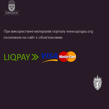
При використанні матеріалів порталу www.upogau.org
посилання на сайт є обов’язковим.