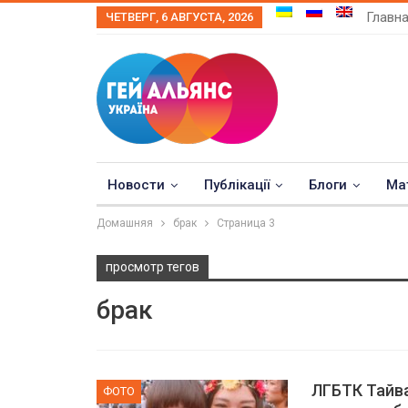
Главн
ЧЕТВЕРГ, 6 АВГУСТА, 2026
Новости
Публікації
Блоги
Ма
Домашняя
брак
Страница 3
просмотр тегов
брак
ЛГБТК Тайва
ФОТО