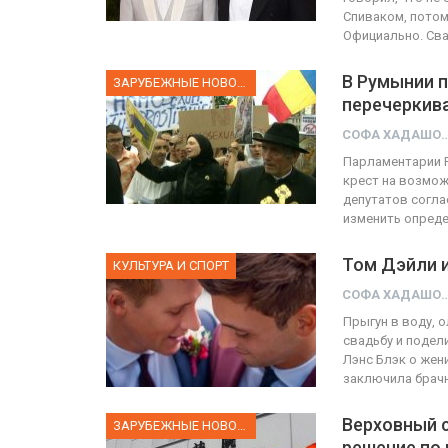
Спиваком, потому
Официально. Св
В Румынии п
ЗАРУБЕЖНЫЕ НОВОСТИ
перечеркив
СОФА ХАД
Парламентарии Р
крест на возмож
депутатов согла
изменить опред
Том Дэйли и
КУЛЬТУРА И СПОРТ
СОФА ХАД
Прыгун в воду, 
свадьбу и подел
Лэнс Блэк о жен
заключила брач
Верховный 
ЗАРУБЕЖНЫЕ НОВОСТИ
решение по