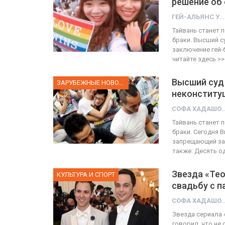
решение об
ГЕЙ-АЛЬЯНС УКРАИНА
ОТО
Тайвань станет 
браки. Высший с
ФОТО
виве собрал 200
заключение гей-
читайте здесь >>
частников
Военнослужащие-транс
Высший суд 
ГЕЙ-АЛЬЯНС УКРАИНА
ЗАРУБЕЖНЫЕ НОВОСТИ
Июн 10, 2017
0
Июл 27, 2017
неконститу
СОФА ХАД
Тайвань станет 
браки. Сегодня 
запрещающий зак
также: Десять 
Звезда «Те
КУЛЬТУРА И СПОРТ
свадьбу с 
СОФА ХАД
Звезда сериала
говорил, что не