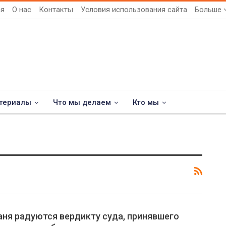
ая
О нас
Контакты
Условия использования сайта
Больше
териалы
Что мы делаем
Кто мы
ня радуются вердикту суда, принявшего