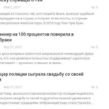
Май 2, 2017
0
жащий из Гонконга, гей, состоящий в браке, выиграл судебный
 прецедентов в стране, и получил те же льготы, которыми
сексуальные женатые пары. В 2015 году Люн Чунь Куан…
ннер на 100 процентов поверила в
браки
Апр 27, 2017
0
 дала интервью известной американской телеведущей Дайан
а, что она целиком и полностью поддерживает однополые
блегчение!» — иронично отмечает в связи…
цер полиции сыграла свадьбу со своей
й
Апр 27, 2017
0
ет Каер, высокопоставленная инспектор полиции индийского
сыграла свадьбу со своей подругой на пышной церемонии в
индуистскими традициями. Избранницей Каер стала Пукка Бо.…