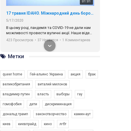
01:01
17 травня IDAHO. Міжнародний день боротьби з гомофобією трансфобією і біфобія.
5/17/2020
В цьому році, пандемія та COVІD-19 не дали нам
можливості провести вуличні акції. Наше відео-
звернення про те, що навіть коли ми у різних
423 Просмотров
•
37 Нравится
•
1 Комментариев
містах та не можемо зустрінеться, ми разом. Ми
закликаємо всіх хто поділяє цінності рівності та
солідарності, приєднатися до нас. Регіональні
Метки
підрозділи ГАУ є в 16 областях України.
Разом наш голос лунає гучніше!
queer home
Гей-альянс Украина
акция
брак
великобритания
виталий милонов
владимир путин
власть
выборы
гау
00:58
гомофобия
дети
дискриминация
дональд трамп
законотворчество
камин-аут
Зупинимо насильство проти ЛГБТ в Україні! Stop violence against LGBT in Ukraine!
6/30/2017
киев
киевпрайд
кино
лгбт
Емоційний та вражаючий промо-ролік на