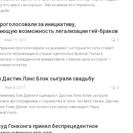
 что ему и так хорошо. Тем не менее это случилось.
адьба…
роголосовали за инициативу,
ающую возможность легализации гей-браков
АШОТ
Май 11, 2017
0
умынии проголосовали за документ, который по сути ставит
ности легализации в стране однополых браков. Палата
силась с гражданской инициативой, главная цель которой —
еление понятие…
 Дастин Лэнс Блэк сыграли свадьбу
АШОТ
Май 8, 2017
0
олимпиец Том Дэйли и сценарист Дастин Лэнс Блэк сыграли
ились фотографиями с торжества в сети. Читайте также: Дастин
ихе Томе Дэйли: «Он полностью мною завладел» Пара
ный союз…
суд Гонконга принял беспрецедентное
 иску служащего-гея