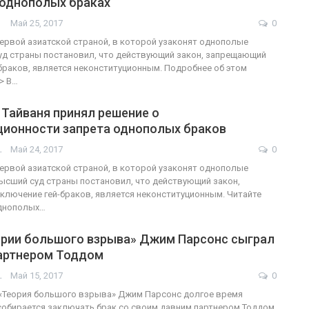
 однополых браках
Май 25, 2017
0
ФОТО
первой азиатской страной, в которой узаконят однополые
уд страны постановил, что действующий закон, запрещающий
В Берлине отпраздновали
браков, является неконституционным. Подробнее об этом
> В…
гендеры
легализацию гей-браков
Тайваня принял решение о
ГЕЙ-АЛЬЯНС УКРАИНА
0
Июл 2, 2017
0
ционности запрета однополых браков
АШОТ
Май 24, 2017
0
первой азиатской страной, в которой узаконят однополые
Высший суд страны постановил, что действующий закон,
лючение гей-браков, является неконституционным. Читайте
однополых…
ории большого взрыва» Джим Парсонс сыграл
партнером Тоддом
АШОТ
Май 15, 2017
0
 «Теория большого взрыва» Джим Парсонс долгое время
 собирается заключать брак со своим давним партнером Тоддом