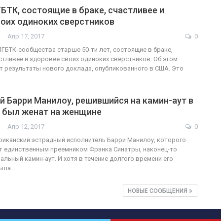
ТК, состоящие в браке, счастливее и
воих одиноких сверстников
Апр 17, 2017
0
ГБТК-сообщества старше 50-ти лет, состоящие в браке,
стливее и здоровее своих одиноких сверстников. Об этом
 результаты нового доклада, опубликованного в США. Это
 Барри Манилоу, решившийся на камин-аут в
о был женат на женщине
Апр 12, 2017
0
иканский эстрадный исполнитель Барри Манилоу, которого
т единственным преемником Фрэнка Синатры, наконец-то
льный камин-аут. И хотя в течение долгого времени его
была…
НОВЫЕ СООБЩЕНИЯ