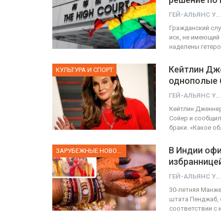
ГЕЙ-АЛЬЯНС УКРАИНА
Гражданский слу
иск, не имеющий
наделены гетеро
Кейтлин Дже
КУЛЬТУРА И СПОРТ
однополые 
ГЕЙ-АЛЬЯНС УКРАИНА
Кейтлин Дженнер
Сойер и сообщил
браки. «Какое о
В Индии офи
ЗАРУБЕЖНЫЕ НОВОСТИ
избраннице
ГЕЙ-АЛЬЯНС УКРАИНА
30-летняя Манже
штата Пенджаб, 
соответствии с 