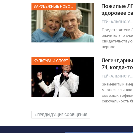
Пожилые ЛГБ
ЗАРУБЕЖНЫЕ НОВОСТИ
здоровее с
ГЕЙ-АЛЬЯНС УКРАИНА
Представители Л
значительно сча
свидетельствуют
первое…
Легендарный
КУЛЬТУРА И СПОРТ
74, когда-т
ГЕЙ-АЛЬЯНС УКРАИНА
Знаменитый амер
многие называю
совершил официа
сексуальность 
ПРЕДЫДУЩИЕ СООБЩЕНИЯ