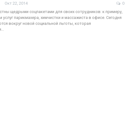
Окт 22, 2014
0
естны щедрыми соцпакетами для своих сотрудников: к примеру,
 услуг парикмахера, химчистки и массажиста в офисе. Сегодня
тся вокруг новой социальной льготы, которая
ФОТО
я…
200
Военнослужащие-трансгендеры
ГЕЙ-АЛЬЯНС УКРАИНА
Июл 27, 2017
0