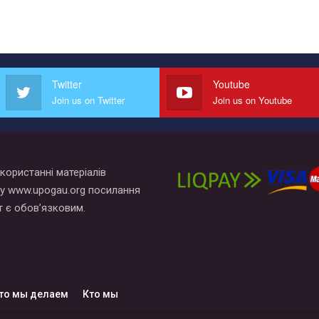
Twitter
Youtube
Join us on Twitter
Join us on Youtube
користанні матеріалів
у www.upogau.org посилання
т є обов’язковим.
то мы делаем
Кто мы