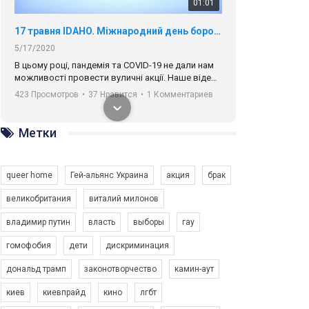
01:01
17 травня IDAHO. Міжнародний день боротьби з гомофобією трансфобією і біфобія.
5/17/2020
В цьому році, пандемія та COVІD-19 не дали нам
можливості провести вуличні акції. Наше відео-
звернення про те, що навіть коли ми у різних
423 Просмотров
•
37 Нравится
•
1 Комментариев
містах та не можемо зустрінеться, ми разом. Ми
закликаємо всіх хто поділяє цінності рівності та
солідарності, приєднатися до нас. Регіональні
Метки
підрозділи ГАУ є в 16 областях України.
Разом наш голос лунає гучніше!
queer home
Гей-альянс Украина
акция
брак
великобритания
виталий милонов
владимир путин
власть
выборы
гау
00:58
гомофобия
дети
дискриминация
дональд трамп
законотворчество
камин-аут
Зупинимо насильство проти ЛГБТ в Україні! Stop violence against LGBT in Ukraine!
6/30/2017
киев
киевпрайд
кино
лгбт
Емоційний та вражаючий промо-ролік на