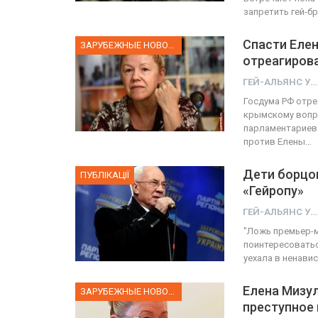
запретить гей-б
Спасти Елен
ЗАРУБЕЖНЫЕ НОВОСТИ
отреагирова
ГЕЙ-АЛЬЯНС УКРАИНА
Госдума РФ отре
крымскому вопро
парламентариев.
против Елены…
Дети борцо
ПУБЛІКАЦІЇ
«Гейропу»
ГЕЙ-АЛЬЯНС УКРАИНА
"Ложь премьер-м
поинтересоватьс
уехала в ненави
Елена Мизул
ЗАРУБЕЖНЫЕ НОВОСТИ
преступное