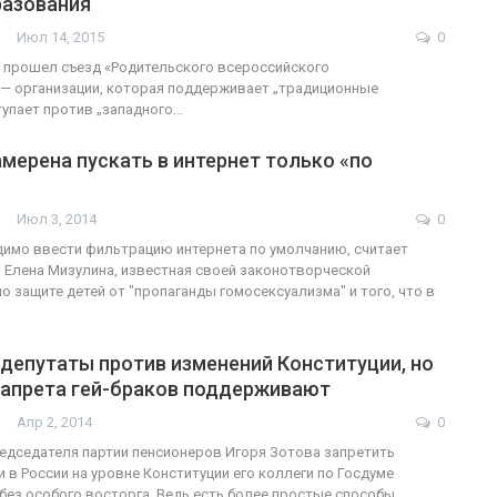
разования
Июл 14, 2015
0
ФОТО
 прошел съезд «Родительского всероссийского
— организации, которая поддерживает „традиционные
В Берлине отпраздновали
тупает против „западного…
сгендеры
легализацию гей-браков
мерена пускать в интернет только «по
ГЕЙ-АЛЬЯНС УКРАИНА
017
0
Июл 2, 2017
0
Июл 3, 2014
0
димо ввести фильтрацию интернета по умолчанию, считает
 Елена Мизулина, известная своей законотворческой
о защите детей от "пропаганды гомосексуализма" и того, что в
депутаты против изменений Конституции, но
запрета гей-браков поддерживают
Апр 2, 2014
0
дседателя партии пенсионеров Игоря Зотова запретить
 в России на уровне Конституции его коллеги по Госдуме
без особого восторга. Ведь есть более простые способы