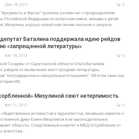
Дек 18, 2013
0
 "Аргументы и Факты" провела онлайн-чат с председателем
ы Российской Федерации по вопросам семьи, женщин и детей
й. Мизулина, хорошо известная своим законом о запрете…
 депутат Баталина поддержала идею рейдов
ию «запрещенной литературы»
Авг 18, 2013
0
кой Госдумы от Саратовской области Ольга Баталина
ю рейдов по выявлению мест продажи литературы,
й "нетрадиционные сексуальные отношения". Об этом сама она
ентарии ИА…
корбленной» Мизулиной сеют нетерпимость
Авг 11, 2013
0
 общественных активистов и журналистов, писавших заметки о
рственной думы Елене Мизулиной и ее законодательных
бирает обороты. Следственный комитет и МВД потребовали от
о агентства…