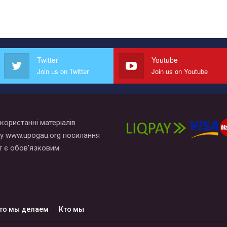
Twitter
Youtube
Join us on Twitter
Join us on Youtube
користанні матеріалів
у www.upogau.org посилання
т є обов’язковим.
то мы делаем
Кто мы