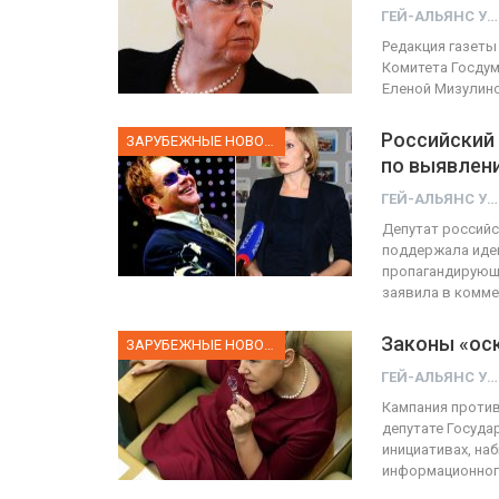
ГЕЙ-АЛЬЯНС УКРАИНА
Редакция газеты
Комитета Госдум
Еленой Мизулино
Российский
ЗАРУБЕЖНЫЕ НОВОСТИ
по выявлен
ГЕЙ-АЛЬЯНС УКРАИНА
Депутат российс
поддержала иде
пропагандирующе
заявила в комм
Законы «ос
ЗАРУБЕЖНЫЕ НОВОСТИ
ГЕЙ-АЛЬЯНС УКРАИНА
Кампания против
депутате Госуда
инициативах, на
информационног