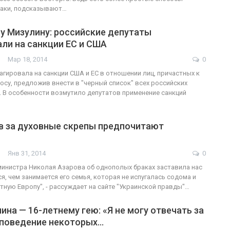
раки, подсказывают…
у Мизулину: российские депутаты
ли на санкции ЕС и США
Мар 18, 2014
0
агировала на санкции США и ЕС в отношении лиц, причастных к
су, предложив внести в "черный список" всех российских
 В особенности возмутило депутатов применение санкций
в за духовные скрепы предпочитают
Янв 31, 2014
0
инистра Николая Азарова об однополых браках заставила нас
я, чем занимается его семья, которая не испугалась содома и
стную Европу", - рассуждает на сайте "Украинской правды"…
ина — 16-летнему гею: «Я не могу отвечать за
 поведение некоторых…