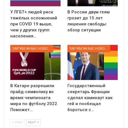
У ЛГБТ+ людей риск
В России двум геям
тяжёлых осложнений
грозит до 15 лет
при COVID 19 выше,
лишения свободы:
чем у других групп
обзор ситуации
населения…
ЗАРУБЕЖНЫЕ НОВОСТИ
ЗАРУБЕЖНЫЕ НОВОСТИ
В Катаре разрешили
Государственный
прайд-символику во
секретарь Франции
время чемпионата
сделал каминаут как
мира по футболу 2022.
гей и пообещал
Поможет…
бороться с…
PREV
NEXT