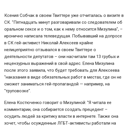
Ксения Собчак в своем Твиттере уже отчиталась о визите в
СК. "Пятнадцать минут разговаривали со следователем об
оральном сексе и о том, как к нему относится Мизулина", –
иронично написала телеведущая. Побывавший на допросе
в СК гей-активист Николай Алексеев крайне
нелицеприятно отзывался в своем Твиттере о
деятельности депутатов – они насчитали там 13 грубых и
нецензурных выражений в свой адрес. Елена Мизулина
после этого заявила, что будет требовать для Алексеева
"наказания в виде обязательных работ в местах, где он не
сможет заниматься гей-пропагандой — например, на
"труповозке".
Елена Костюченко говорит о Мизулиной: "
Я читала ее
комментарии, она собирается создать прецедент –
осудить людей за критику власти в интернете. Также она
хочет, чтобы осужденные ЛГБТ-активисты работали на