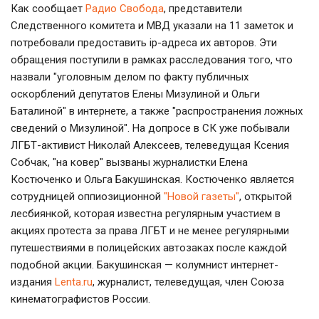
Как сообщает
Радио Свобода
, представители
Следственного комитета и МВД указали на 11 заметок и
потребовали предоставить ip-адреса их авторов. Эти
обращения поступили в рамках расследования того, что
назвали "уголовным делом по факту публичных
оскорблений депутатов Елены Мизулиной и Ольги
Баталиной" в интернете, а также "распространения ложных
сведений о Мизулиной". На допросе в СК уже побывали
ЛГБТ-активист Николай Алексеев, телеведущая Ксения
Собчак, "на ковер" вызваны журналистки Елена
Костюченко и Ольга Бакушинская. Костюченко является
сотрудницей оппиозиционной
"Новой газеты"
, открытой
лесбиянкой, которая известна регулярным участием в
акциях протеста за права ЛГБТ и не менее регулярными
путешествиями в полицейских автозаках после каждой
подобной акции. Бакушинская — колумнист интернет-
издания
Lenta.ru
, журналист, телеведущая, член Союза
кинематографистов России.