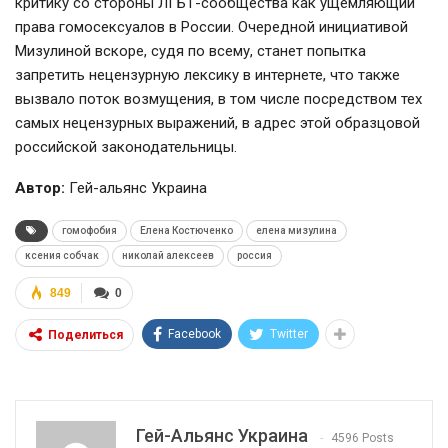
критику со стороны ЛГБТ-сообщества как ущемляющий
права гомосексуалов в России. Очередной инициативой
Мизулиной вскоре, судя по всему, станет попытка
запретить нецензурную лексику в интернете, что также
вызвало поток возмущения, в том числе посредством тех
самых нецензурных выражений, в адрес этой образцовой
российской законодательницы.
Автор:
Гей-альянс Украина
гомофобия
Елена Костюченко
елена мизулина
ксения собчак
николай алексеев
россия
849
0
Facebook
Twitter
Поделиться
Гей-Альянс Украина
4596 Posts