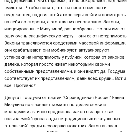
поддерживают: мы стараемся, а нас оскорбляют, над нами
смеются… Чтобы понять, что ты просто смешон и
неадекватен, надо из этой атмосферы выйти и посмотреть
на себя со стороны, а это для них невозможно. Законы,
инициированные Мизулиной, разнообразны. Но они имеют
одну очень специфическую черту – они сеют нетерпимость.
Законы транслируются средствами массовой информации,
они срабатывают, они мобилизуют, актуализируют
установки на нетерпимость у публики, которая от законов
далека, которая просто живет некоторыми своими
собственными представлениями, и они видят: да, Госдума
соответствует их представлениям, дави всех, круши… Вот и
все. Противно!"
Депутат Госдумы от партии "Справедливая Россия" Елена
Мизулина возглавляет комитет по делам семьи и
молодежи и активно продвигала закон о запрете так
называемой "пропаганды нетрадиционных сексуальных
отношений" среди несовершеннолетних. Закон вызвал