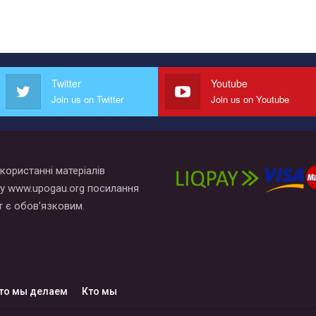
Twitter
Youtube
Join us on Twitter
Join us on Youtube
користанні матеріалів
у www.upogau.org посилання
т є обов’язковим.
то мы делаем
Кто мы