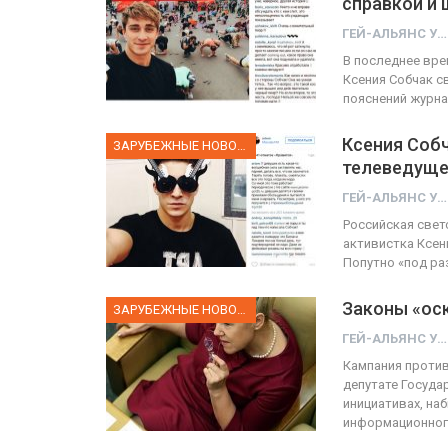
справкой и 
ГЕЙ-АЛЬЯНС УКРАИНА
ФОТО
В последнее вре
Ксения Собчак с
ФОТО
-Авиве собрал 200
пояснений журна
участников
Военнослужащие-тран
Ксения Собч
ЗАРУБЕЖНЫЕ НОВОСТИ
ГЕЙ-АЛЬЯНС УКРАИНА
ГЕЙ-АЛЬЯНС УКРАИНА
телеведуще
Июн 10, 2017
0
Июл 27, 20
ГЕЙ-АЛЬЯНС УКРАИНА
Российская свет
активистка Ксен
Попутно «под ра
Законы «ос
ЗАРУБЕЖНЫЕ НОВОСТИ
ГЕЙ-АЛЬЯНС УКРАИНА
Кампания против
депутате Госуда
инициативах, на
информационног