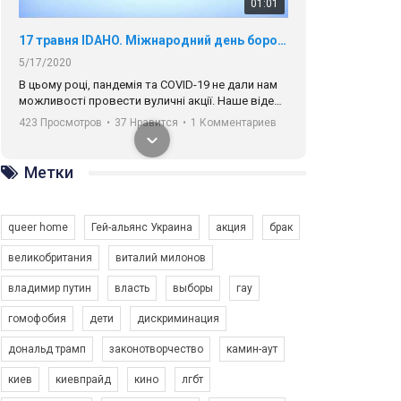
01:01
17 травня IDAHO. Міжнародний день боротьби з гомофобією трансфобією і біфобія.
5/17/2020
В цьому році, пандемія та COVІD-19 не дали нам
можливості провести вуличні акції. Наше відео-
звернення про те, що навіть коли ми у різних
423 Просмотров
•
37 Нравится
•
1 Комментариев
містах та не можемо зустрінеться, ми разом. Ми
закликаємо всіх хто поділяє цінності рівності та
солідарності, приєднатися до нас. Регіональні
Метки
підрозділи ГАУ є в 16 областях України.
Разом наш голос лунає гучніше!
queer home
Гей-альянс Украина
акция
брак
великобритания
виталий милонов
владимир путин
власть
выборы
гау
00:58
гомофобия
дети
дискриминация
дональд трамп
законотворчество
камин-аут
Зупинимо насильство проти ЛГБТ в Україні! Stop violence against LGBT in Ukraine!
6/30/2017
киев
киевпрайд
кино
лгбт
Емоційний та вражаючий промо-ролік на