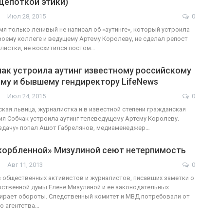
щепоткой этики)
Июл 28, 2015
0
ФОТО
мя только ленивый не написал об «аутинге», который устроила
воему коллеге и ведущему Артему Королеву, не сделал репост
В Берлине отпраздновали
листки, не восхитился постом…
сгендеры
легализацию гей-браков
ак устроила аутинг известному российскому
ГЕЙ-АЛЬЯНС УКРАИНА
му и бывшему гендиректору LifeNews
17
0
Июл 2, 2017
0
Июл 24, 2015
0
ская львица, журналистка и в известной степени гражданская
ия Собчак устроила аутинг телеведущему Артему Королеву.
здачу» попал Ашот Габрелянов, медиаменеджер…
корбленной» Мизулиной сеют нетерпимость
Авг 11, 2013
0
 общественных активистов и журналистов, писавших заметки о
рственной думы Елене Мизулиной и ее законодательных
бирает обороты. Следственный комитет и МВД потребовали от
о агентства…