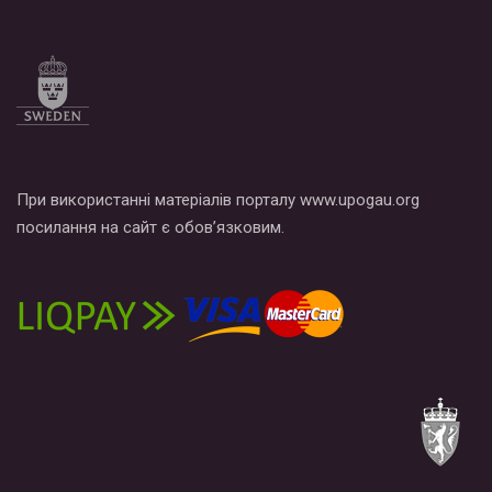
При використанні матеріалів порталу www.upogau.org
посилання на сайт є обов’язковим.