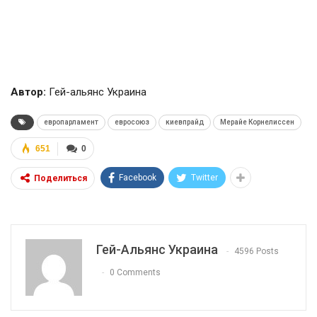
Автор:
Гей-альянс Украина
европарламент
евросоюз
киевпрайд
Мерайе Корнелиссен
651
0
Facebook
Twitter
Поделиться
Гей-Альянс Украина
4596 Posts
0 Comments