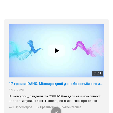
01:01
17 травня IDAHO. Міжнародний день боротьби з гомофобією трансфобією і біфобія.
5/17/2020
В цьому році, пандемія та COVІD-19 не дали нам можливості
провести вуличні акції. Наше відео-звернення про те, що
навіть коли ми у різних містах та не можемо зустрінеться, ми
423 Просмотров
•
37 Нравится
•
1 Комментариев
разом. Ми закликаємо всіх хто поділяє цінності рівності та
солідарності, приєднатися до нас. Регіональні підрозділи
ГАУ є в 16 областях України.
Разом наш голос лунає гучніше!