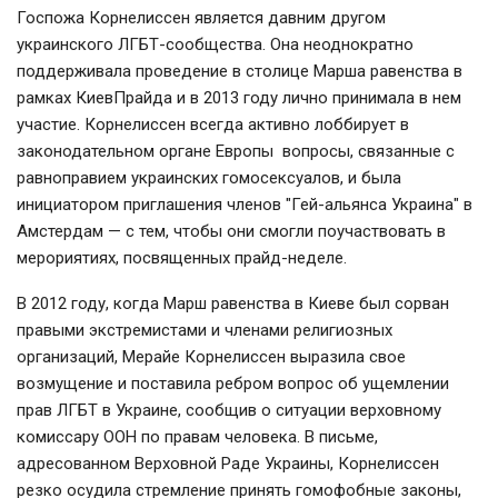
Госпожа Корнелиссен является давним другом
украинского ЛГБТ-сообщества. Она неоднократно
поддерживала проведение в столице Марша равенства в
рамках КиевПрайда и в 2013 году лично принимала в нем
участие. Корнелиссен всегда активно лоббирует в
законодательном органе Европы вопросы, связанные с
равноправием украинских гомосексуалов, и была
инициатором приглашения членов "Гей-альянса Украина" в
Амстердам — с тем, чтобы они смогли поучаствовать в
мерориятиях, посвященных прайд-неделе.
В 2012 году, когда Марш равенства в Киеве был сорван
правыми экстремистами и членами религиозных
организаций, Мерайе Корнелиссен выразила свое
возмущение и поставила ребром вопрос об ущемлении
прав ЛГБТ в Украине, сообщив о ситуации верховному
комиссару ООН по правам человека. В письме,
адресованном Верховной Раде Украины, Корнелиссен
резко осудила стремление принять гомофобные законы,