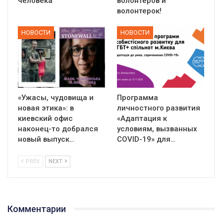
человека
волонтеров и
волонтерок!
НОВОСТИ
НОВОСТИ
«Ужасы, чудовища и
Программа
новая этика»: в
личностного развития
киевский офис
«Адаптация к
наконец-то добрался
условиям, вызванных
новый выпуск…
СOVID-19» для…
PREV
NEXT
Комментарии