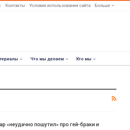
с
Контакты
Условия использования сайта
Больше
териалы
Что мы делаем
Кто мы
р «неудачно пошутил» про гей-браки и