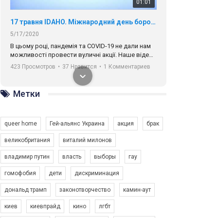
01:01
17 травня IDAHO. Міжнародний день боротьби з гомофобією трансфобією і біфобія.
5/17/2020
В цьому році, пандемія та COVІD-19 не дали нам
можливості провести вуличні акції. Наше відео-
звернення про те, що навіть коли ми у різних
423 Просмотров
•
37 Нравится
•
1 Комментариев
містах та не можемо зустрінеться, ми разом. Ми
закликаємо всіх хто поділяє цінності рівності та
солідарності, приєднатися до нас. Регіональні
Метки
підрозділи ГАУ є в 16 областях України.
Разом наш голос лунає гучніше!
queer home
Гей-альянс Украина
акция
брак
великобритания
виталий милонов
владимир путин
власть
выборы
гау
00:58
гомофобия
дети
дискриминация
дональд трамп
законотворчество
камин-аут
Зупинимо насильство проти ЛГБТ в Україні! Stop violence against LGBT in Ukraine!
6/30/2017
киев
киевпрайд
кино
лгбт
Емоційний та вражаючий промо-ролік на