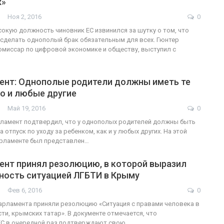
х»
Ноя 2, 2016
0
кую должность чиновник ЕС извинился за шутку о том, что
сделать однополый брак обязательным для всех. Гюнтер
ФОТО
200
омиссар по цифровой экономике и обществу, выступил с
Военнослужащие-трансгендеры
ент: Однополые родители должны иметь те
ГЕЙ-АЛЬЯНС УКРАИНА
Июл 27, 2017
0
то и любые другие
Май 19, 2016
0
ламент подтвердил, что у однополых родителей должны быть
а отпуск по уходу за ребенком, как и у любых других. На этой
арламенте был представлен…
ент принял резолюцию, в которой выразил
ность ситуацией ЛГБТИ в Крыму
Фев 6, 2016
0
рламента приняли резолюцию «Ситуация с правами человека в
ти, крымских татар». В документе отмечается, что
ЕС в очередной раз подтверждают свою…