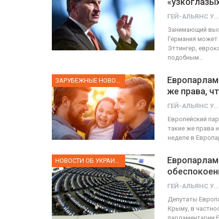
«узкоглазы
ГЕЙ-АЛЬЯНС УКРАИНА
ФОТО
Занимающий высо
Германия может 
Прайд в Тель-Авиве собрал 
Эттингер, еврок
подобным…
тысяч участников
Европарлам
ГЕЙ-АЛЬЯНС УКРАИНА
ЗАРУБЕЖНЫЕ НОВОСТИ
Июн 10, 2017
0
же права, ч
ГЕЙ-АЛЬЯНС УКРАИНА
Европейский пар
такие же права н
неделе в Европ
Европарлам
НОВОСТИ ОБ УКРАИНЕ
обеспокоен
ГЕЙ-АЛЬЯНС УКРАИНА
Депутаты Европа
Крыму, в частнос
парламентарии 