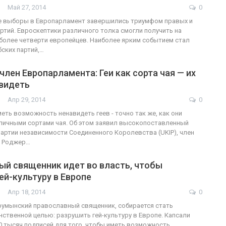
Май 27, 2014
0
 выборы в Европарламент завершились триумфом правых и
ртий. Евроскептики различного толка смогли получить на
более четверти европейцев. Наиболее ярким событием стал
ских партий,…
член Европарламента: Геи как сорта чая — их
видеть
Апр 29, 2014
0
ть возможность ненавидеть геев - точно так же, как они
личными сортами чая. Об этом заявил высокопоставленный
артии независимости Соединенного Королевства (UKIP), член
 Роджер…
ый священник идет во власть, чтобы
ей-культуру в Европе
Апр 18, 2014
0
румынский православный священник, собирается стать
нственной целью: разрушить гей-культуру в Европе. Капсали
0 тысяч подписей для того, чтобы иметь возможность