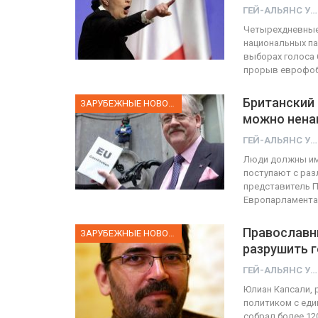
ГЕЙ-АЛЬЯНС УКРАИНА
Четырехдневные
национальных па
выборах голоса 
прорыв еврофоб
Британский 
ЗАРУБЕЖНЫЕ НОВОСТИ
можно нена
ГЕЙ-АЛЬЯНС УКРАИНА
Люди должны име
поступают с раз
представитель П
Европарламента
Православн
ЗАРУБЕЖНЫЕ НОВОСТИ
разрушить г
ГЕЙ-АЛЬЯНС УКРАИНА
Юлиан Капсали, 
политиком с еди
собрал более 12