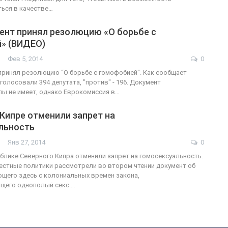
ься в качестве…
ент принял резолюцию «О борьбе с
» (ВИДЕО)
Фев 5, 2014
0
ринял резолюцию “О борьбе с гомофобией". Как сообщает
оголосовали 394 депутата, "против" - 196. Документ
ы не имеет, однако Еврокомиссия в…
Кипре отменили запрет на
льность
Янв 27, 2014
0
ублике Северного Кипра отменили запрет на гомосексуальность.
естные политики рассмотрели во втором чтении документ об
щего здесь с колониальных времен закона,
щего однополый секс.…