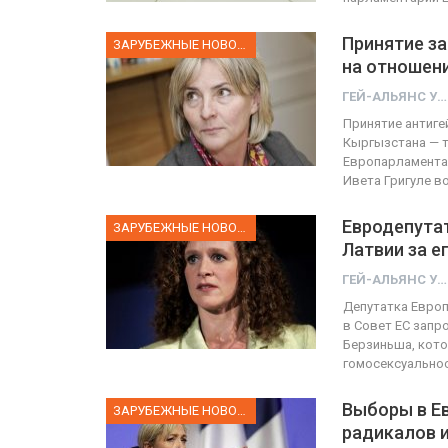
Принятие за
ЗАРУБЕЖНЫЕ НОВОСТИ
на отношен
ГЕЙ-АЛЬЯНС УКРАИНА
Принятие антиге
Кыргызстана — т
Европарламента 
Ивета Григуле в
Евродепутат
ЗАРУБЕЖНЫЕ НОВОСТИ
Латвии за 
ГЕЙ-АЛЬЯНС УКРАИНА
Депутатка Европ
в Совет ЕС запр
Берзиньша, кото
гомосексуально
Выборы в Е
ЗАРУБЕЖНЫЕ НОВОСТИ
радикалов 