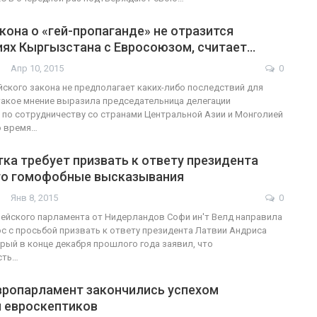
кона о «гей-пропаганде» не отразится
иях Кыргызстана с Евросоюзом, считает…
Апр 10, 2015
0
йского закона не предполагает каких-либо последствий для
акое мнение выразила председательница делегации
по сотрудничеству со странами Центральной Азии и Монголией
о время…
ка требует призвать к ответу президента
его гомофобные высказывания
Янв 8, 2015
0
ейского парламента от Нидерландов Софи ин'т Велд направила
ос с просьбой призвать к ответу президента Латвии Андриса
рый в конце декабря прошлого года заявил, что
сть…
вропарламент закончились успехом
и евроскептиков