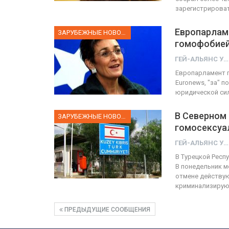
зарегистрироват
Европарлам
ЗАРУБЕЖНЫЕ НОВОСТИ
гомофобией
ГЕЙ-АЛЬЯНС УКРАИНА
Европарламент п
Euronews, "за" п
юридической сил
В Северном 
ЗАРУБЕЖНЫЕ НОВОСТИ
гомосексуа
ГЕЙ-АЛЬЯНС УКРАИНА
В Турецкой Респ
В понедельник м
отмене действую
криминализирую
ПРЕДЫДУЩИЕ СООБЩЕНИЯ