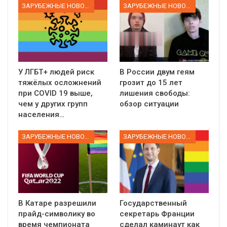
ЗАРУБЕЖНЫЕ НОВОСТИ
ЗАРУБЕЖНЫЕ НОВОСТИ
У ЛГБТ+ людей риск
В России двум геям
тяжёлых осложнений
грозит до 15 лет
при COVID 19 выше,
лишения свободы:
чем у других групп
обзор ситуации
населения…
ЗАРУБЕЖНЫЕ НОВОСТИ
ЗАРУБЕЖНЫЕ НОВОСТИ
В Катаре разрешили
Государственный
прайд-символику во
секретарь Франции
время чемпионата
сделал каминаут как