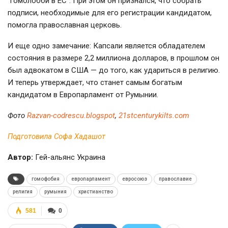
"гомолобби в ЕС". При этом он признался, что собрать
подписи, необходимые для его регистрации кандидатом,
помогла православная церковь.
И еще одно замечание: Капсали является обладателем
состояния в размере 2,2 миллиона долларов, в прошлом он
был адвокатом в США — до того, как удариться в религию.
И теперь утверждает, что станет самым богатым
кандидатом в Европарламент от Румынии.
Фото
Razvan-codrescu.blogspot
,
21stcenturykilts.com
Подготовила Софа Хадашот
Автор:
Гей-альянс Украина
гомофобия
европарламент
евросоюз
православие
религия
румыния
христианство
581
0