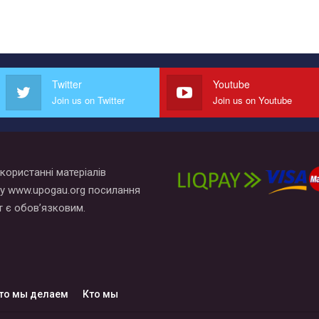
Twitter
Youtube
Join us on Twitter
Join us on Youtube
користанні матеріалів
у www.upogau.org посилання
т є обов’язковим.
то мы делаем
Кто мы