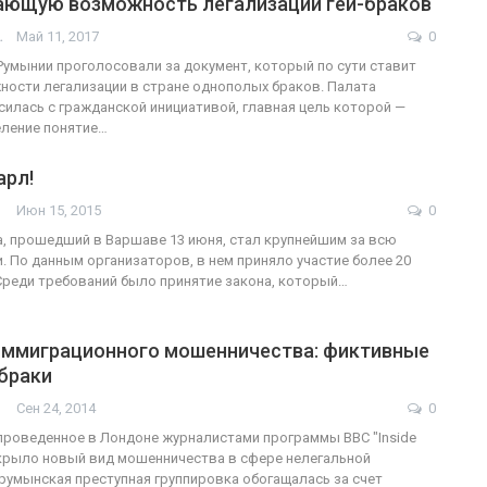
ающую возможность легализации гей-браков
АШОТ
Май 11, 2017
0
Ф
умынии проголосовали за документ, который по сути ставит
ности легализации в стране однополых браков. Палата
ФОТО
В Берлине 
силась с гражданской инициативой, главная цель которой —
еление понятие…
ослужащие-трансгендеры
легализаци
арл!
ГЕЙ-АЛЬЯНС УКРАИНА
Июл 27, 2017
0
Июн 15, 2015
0
, прошедший в Варшаве 13 июня, стал крупнейшим за всю
 По данным организаторов, в нем приняло участие более 20
Среди требований было принятие закона, который…
иммиграционного мошенничества: фиктивные
браки
Сен 24, 2014
0
проведенное в Лондоне журналистами программы ВВС "Inside
скрыло новый вид мошенничества в сфере нелегальной
 румынская преступная группировка обогащалась за счет