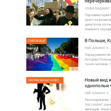
перечеркив
СОФА ХАД
ФОТО
Парламентарии Р
крест на возмож
Прайд в Тель-Авиве собрал 200
депутатов согла
изменить опред
тысяч участников
Военн
В Польше, К
ГЕЙ-АЛЬЯНС УКРАИНА
ПУБЛІКАЦІЇ
Июн 10, 2017
0
ГЕЙ-АЛЬЯНС УКРАИНА
Парад равенства
историю Польши.
тысяч человек. 
Новый вид 
ЗАРУБЕЖНЫЕ НОВОСТИ
однополые 
ГЕЙ-АЛЬЯНС УКРАИНА
Расследование, 
Out London", ра
миграции. Некая