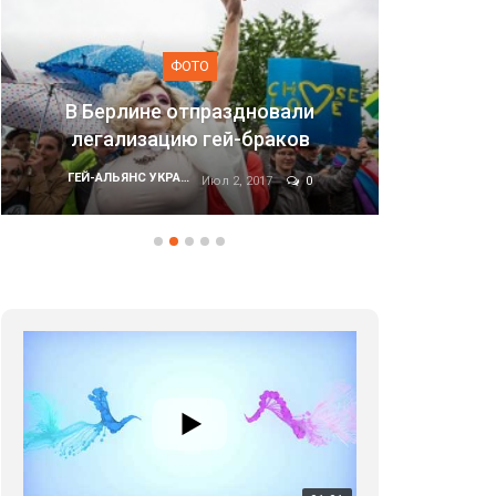
ОТО
ФОТО
отпраздновали
ю гей-браков
Марш равенства в Киев
ГЕЙ-АЛЬЯНС УКРАИНА
ГЕЙ-АЛЬЯНС УКРАИНА
Июл 2, 2017
0
Июн 20, 201
01:01
17 травня IDAHO. Міжнародний день боротьби з гомофобією трансфобією і біфобія.
5/17/2020
В цьому році, пандемія та COVІD-19 не дали нам
можливості провести вуличні акції. Наше відео-
звернення про те, що навіть коли ми у різних
423 Просмотров
•
37 Нравится
•
1 Комментариев