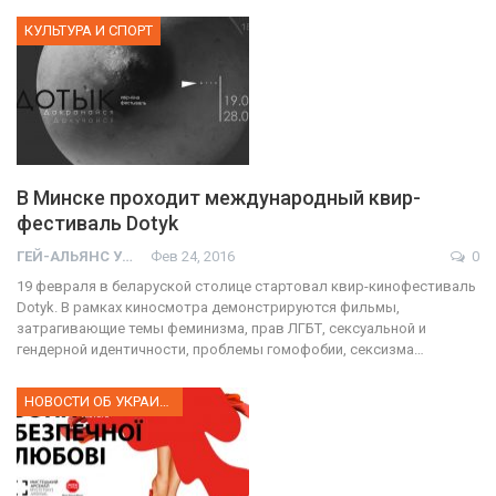
КУЛЬТУРА И СПОРТ
В Минске проходит международный квир-
фестиваль Dotyk
ГЕЙ-АЛЬЯНС УКРАИНА
Фев 24, 2016
0
19 февраля в беларуской столице стартовал квир-кинофестиваль
Dotyk. В рамках киносмотра демонстрируются фильмы,
затрагивающие темы феминизма, прав ЛГБТ, сексуальной и
гендерной идентичности, проблемы гомофобии, сексизма…
НОВОСТИ ОБ УКРАИНЕ