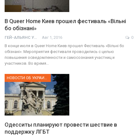
В Queer Home Киев прошел фестиваль «Вільні
бо обізнані»
ГЕЙ-АЛЬЯНС УКРАИНА
Авг 1, 2016
0
В конце июля в Queer Home Киев прошел Фестиваль «Вільні бо
обізнані». Мероприятия фестиваля проводились с целью
повышения осведомленности и самосознания участниц и
участников. Во время…
НОВОСТИ ОБ УКРАИНЕ
Одесситы планируют провести шествие в
поддержку ЛГБТ