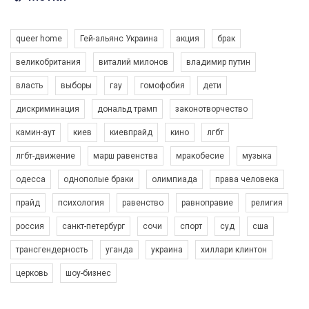
Разом наш голос лунає гучніше!
queer home
Гей-альянс Украина
акция
брак
великобритания
виталий милонов
владимир путин
власть
выборы
гау
гомофобия
дети
дискриминация
дональд трамп
законотворчество
камин-аут
киев
киевпрайд
кино
лгбт
00:58
лгбт-движение
марш равенства
мракобесие
музыка
Зупинимо насильство проти ЛГБТ в Україні! Stop violence against LGBT in Ukraine!
одесса
однополые браки
олимпиада
права человека
6/30/2017
Емоційний та вражаючий промо-ролік на конкурс PACT, який
прайд
психология
равенство
равноправие
религия
представляє програму "Гей-альянс Україна" з протидії
насильству проти ЛГБТ в Україні.
россия
санкт-петербург
сочи
спорт
суд
сша
1.9K Просмотров
•
226 Нравится
•
5 Комментариев
Ми просимо вашої підтримки, щоб реалізувати нашу
трансгендерность
уганда
украина
хиллари клинтон
програму з боротьби з насильством проти ЛГБТ в Україні.
церковь
шоу-бизнес
Якщо ти хочеш підтримати нас - просто натисни "лайк" під
відео.