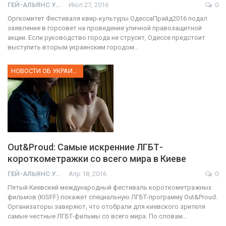
ГЕЙ-АЛЬЯНС УКРАИНА
Июл 27, 2016
0
Оргкомитет Фестиваля квир-культуры ОдессаПрайд2016 подал
заявление в горсовет на проведение уличной правозащитной
акции. Если руководство города не струсит, Одессе предстоит
выступить вторым украинским городом…
НОВОСТИ ОБ УКРАИНЕ
Out&Proud: Самые искренние ЛГБТ-
короткометражки со всего мира в Киеве
ГЕЙ-АЛЬЯНС УКРАИНА
Апр 18, 2016
0
Пятый Киевский международный фестиваль короткометражных
фильмов (KISFF) покажет специальную ЛГБТ-программу Out&Proud.
Организаторы заверяют, что отобрали для киевского зрителя
самые честные ЛГБТ-фильмы со всего мира. По словам…