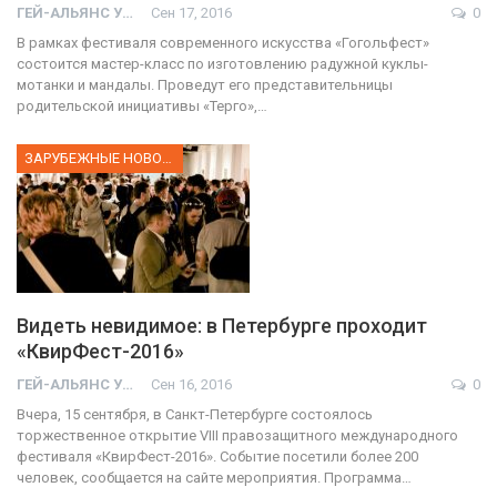
ГЕЙ-АЛЬЯНС УКРАИНА
Сен 17, 2016
0
В рамках фестиваля современного искусства «Гогольфест»
состоится мастер-класс по изготовлению радужной куклы-
мотанки и мандалы. Проведут его представительницы
родительской инициативы «Терго»,…
ЗАРУБЕЖНЫЕ НОВОСТИ
Видеть невидимое: в Петербурге проходит
«КвирФест-2016»
ГЕЙ-АЛЬЯНС УКРАИНА
Сен 16, 2016
0
Вчера, 15 сентября, в Санкт-Петербурге состоялось
торжественное открытие VIII правозащитного международного
фестиваля «КвирФест-2016». Событие посетили более 200
человек, сообщается на сайте мероприятия. Программа…