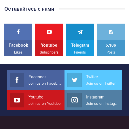
Team of Gay Alliance Ukraine participates in a competition for the
Оставайтесь с нами
best video, representing programme for the development of
organization. The competition is organized by inetrnational
organization PACT.
We appeal to your support and ask to help us implement our plan
to combat violence against LGBT people in Ukraine.
Facebook
Youtube
Telegram
5,106
All you have to do is to press "Like" below the video.
Likes
Subscribers
Friends
Posts
Эмоционально сильный ролик от команды "Гей-альянс
Украина", который принимает участие в конкурсе
международной организации PACT на лучший ролик,
представляющий программу развития организации.
Facebook
Twitter
Join us on Facebook
Join us on Twitter
Мы просим вас поддержать нас и помочь нам реализовать
наш план по борьбе с насилием и дискриминацией на почве
СОГИ в Украине.
Youtube
Instagram
Join us on Youtube
Join us on Instagram
Все, что вам нужно сделать - это зайти на наш канал YouTube
по этой ссылке и поставить лайк под видео.