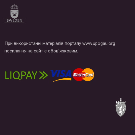
При використанні матеріалів порталу www.upogau.org
посилання на сайт є обов’язковим.