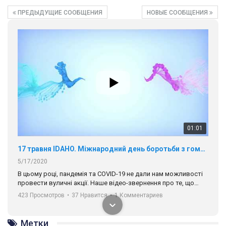
ПРЕДЫДУЩИЕ СООБЩЕНИЯ
НОВЫЕ СООБЩЕНИЯ
01:01
17 травня IDAHO. Міжнародний день боротьби з гомофобією трансфобією і біфобія.
5/17/2020
В цьому році, пандемія та COVІD-19 не дали нам можливості
провести вуличні акції. Наше відео-звернення про те, що
навіть коли ми у різних містах та не можемо зустрінеться, ми
423 Просмотров
•
37 Нравится
•
1 Комментариев
разом. Ми закликаємо всіх хто поділяє цінності рівності та
солідарності, приєднатися до нас. Регіональні підрозділи
ГАУ є в 16 областях України.
Метки