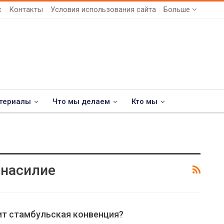
с
Контакты
Условия использования сайта
Больше
териалы
Что мы делаем
Кто мы
 насилие
ит стамбульская конвенция?