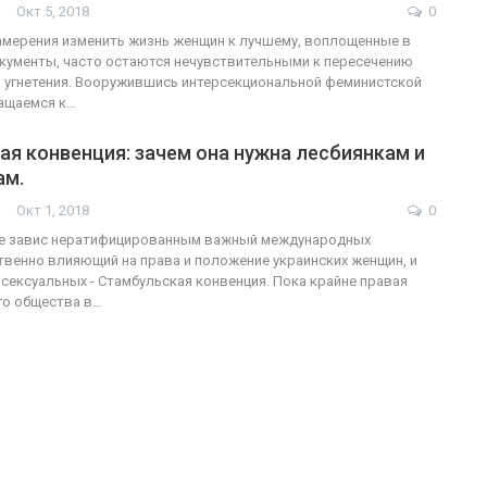
Окт 5, 2018
0
намерения изменить жизнь женщин к лучшему, воплощенные в
кументы, часто остаются нечувствительными к пересечению
 угнетения. Вооружившись интерсекциональной феминистской
ФОТО
ащаемся к…
200
Военнослужащие-трансгендеры
я конвенция: зачем она нужна лесбиянкам и
ам.
ГЕЙ-АЛЬЯНС УКРАИНА
Июл 27, 2017
0
Окт 1, 2018
0
де завис нератифицированным важный международных
твенно влияющий на права и положение украинских женщин, и
осексуальных - Стамбульская конвенция. Пока крайне правая
го общества в…