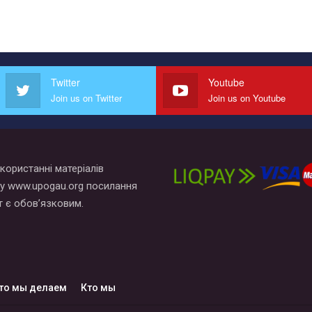
Twitter
Youtube
Join us on Twitter
Join us on Youtube
користанні матеріалів
у www.upogau.org посилання
т є обов’язковим.
то мы делаем
Кто мы