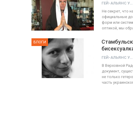
ГЕЙ-АЛЬЯНС УКРАИНА
Не секрет, что 
официальные до
ФОТО
форм или систем
оптикой, мы обр
Прайд в Тель-Авиве собрал 
тысяч участников
Стамбульска
БЛОГИ
бисексуалк
ГЕЙ-АЛЬЯНС УКРАИНА
Июн 10, 2017
0
ГЕЙ-АЛЬЯНС УКРАИНА
В Верховной Ра
документ, сущес
не только гетер
часть украинско