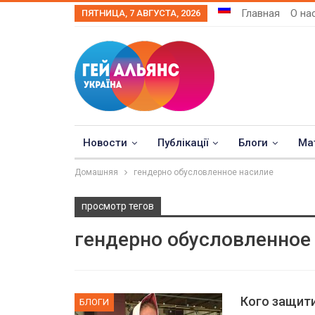
Главная
О на
ПЯТНИЦА, 7 АВГУСТА, 2026
Новости
Публікації
Блоги
Ма
Домашняя
гендерно обусловленное насилие
просмотр тегов
гендерно обусловленное
Кого защит
БЛОГИ