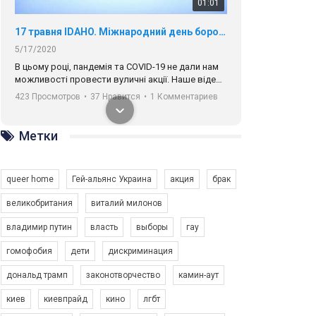
01:01
17 травня IDAHO. Міжнародний день боротьби з гомофобією трансфобією і біфобія.
5/17/2020
В цьому році, пандемія та COVІD-19 не дали нам
можливості провести вуличні акції. Наше відео-
звернення про те, що навіть коли ми у різних
423 Просмотров
•
37 Нравится
•
1 Комментариев
містах та не можемо зустрінеться, ми разом. Ми
закликаємо всіх хто поділяє цінності рівності та
солідарності, приєднатися до нас. Регіональні
Метки
підрозділи ГАУ є в 16 областях України.
Разом наш голос лунає гучніше!
queer home
Гей-альянс Украина
акция
брак
великобритания
виталий милонов
владимир путин
власть
выборы
гау
00:58
гомофобия
дети
дискриминация
дональд трамп
законотворчество
камин-аут
Зупинимо насильство проти ЛГБТ в Україні! Stop violence against LGBT in Ukraine!
6/30/2017
киев
киевпрайд
кино
лгбт
Емоційний та вражаючий промо-ролік на