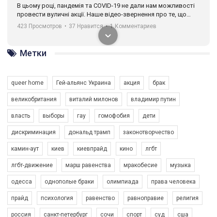
В цьому році, пандемія та COVІD-19 не дали нам можливості
провести вуличні акції. Наше відео-звернення про те, що
навіть коли ми у різних містах та не можемо зустрінеться, ми
423 Просмотров
•
37 Нравится
•
1 Комментариев
разом. Ми закликаємо всіх хто поділяє цінності рівності та
солідарності, приєднатися до нас. Регіональні підрозділи
ГАУ є в 16 областях України.
Метки
Разом наш голос лунає гучніше!
queer home
Гей-альянс Украина
акция
брак
великобритания
виталий милонов
владимир путин
власть
выборы
гау
гомофобия
дети
дискриминация
дональд трамп
законотворчество
камин-аут
киев
киевпрайд
кино
лгбт
00:58
лгбт-движение
марш равенства
мракобесие
музыка
Зупинимо насильство проти ЛГБТ в Україні! Stop violence against LGBT in Ukraine!
одесса
однополые браки
олимпиада
права человека
6/30/2017
Емоційний та вражаючий промо-ролік на конкурс PACT, який
прайд
психология
равенство
равноправие
религия
представляє програму "Гей-альянс Україна" з протидії
насильству проти ЛГБТ в Україні.
россия
санкт-петербург
сочи
спорт
суд
сша
1.9K Просмотров
•
226 Нравится
•
5 Комментариев