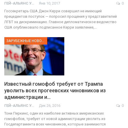
ГЕЙ-АЛЬЯНС УКРАИНА
Янв 10, 2017
0
Госсекретарь США Джон Керри совершил не имеющий
прецедентов поступок — попросил прощения у представителей
ЛГБТ за дискриминацию. Главное дипломатическое ведомство
США опубликовало подписанное Керри заявление,…
ЗАРУБЕЖНЫЕ НОВОСТИ
Известный гомофоб требует от Трампа
уволить всех прогеевских чиновников из
администрации и…
ГЕЙ-АЛЬЯНС УКРАИНА
Дек 26, 2016
0
Тони Перкинс, один из наиболее активных американских
гомофобов, требует от новой администрации уволить из
Госдепартамента всех чиновников, которые занимаются