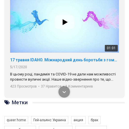
01:01
17 травня IDAHO. Міжнародний день боротьби з гомофобією трансфобією і біфобія.
5/17/2020
В цьому році, пандемія та COVІD-19 не дали нам можливості
провести вуличні акції. Наше відео-звернення про те, що
навіть коли ми у різних містах та не можемо зустрінеться, ми
423 Просмотров
•
37 Нравится
•
1 Комментариев
разом. Ми закликаємо всіх хто поділяє цінності рівності та
солідарності, приєднатися до нас. Регіональні підрозділи
ГАУ є в 16 областях України.
Метки
Разом наш голос лунає гучніше!
queer home
Гей-альянс Украина
акция
брак