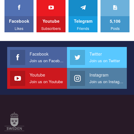
We appeal to your support and ask to help us implement our plan
to combat violence against LGBT people in Ukraine.
Facebook
Youtube
Telegram
5,106
All you have to do is to press "Like" below the video.
Likes
Subscribers
Friends
Posts
Эмоционально сильный ролик от команды "Гей-альянс
Украина", который принимает участие в конкурсе
международной организации PACT на лучший ролик,
представляющий программу развития организации.
Facebook
Twitter
Join us on Facebook
Join us on Twitter
Мы просим вас поддержать нас и помочь нам реализовать
наш план по борьбе с насилием и дискриминацией на почве
СОГИ в Украине.
Youtube
Instagram
Join us on Youtube
Join us on Instagram
Все, что вам нужно сделать - это зайти на наш канал YouTube
по этой ссылке и поставить лайк под видео.