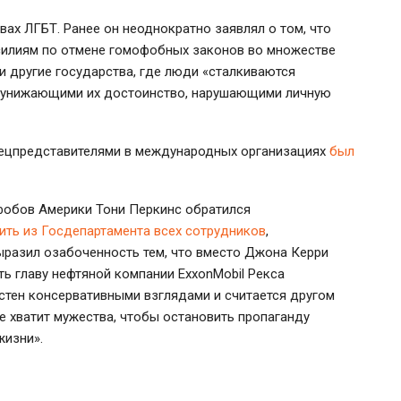
ах ЛГБТ. Ранее он неоднократно заявлял о том, что
силиям по отмене гомофобных законов во множестве
ю и другие государства, где люди «сталкиваются
, унижающими их достоинство, нарушающими личную
пецпредставителями в международных организациях
был
фобов Америки Тони Перкинс обратился
ить из Госдепартамента всех сотрудников
,
разил озабоченность тем, что вместо Джона Керри
ть главу нефтяной компании ExxonMobil Рекса
естен консервативными взглядами и считается другом
не хватит мужества, чтобы остановить пропаганду
жизни».