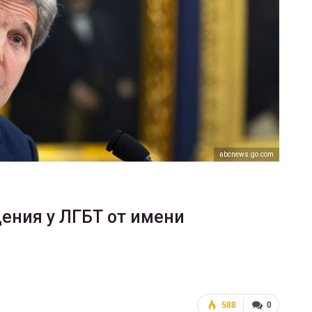
ФОТО
В Берлине отпраздновали
деры
легализацию гей-браков
ГЕЙ-АЛЬЯНС УКРАИНА
0
Июл 2, 2017
0
abcnews.go.com
ения у ЛГБТ от имени
588
0