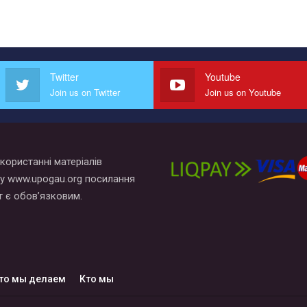
Twitter
Youtube
Join us on Twitter
Join us on Youtube
користанні матеріалів
у www.upogau.org посилання
т є обов’язковим.
то мы делаем
Кто мы