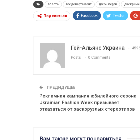
власть
госдепартамент
джон керри
дискрими
Facebook
Twitter
Поделиться
Гей-Альянс Украина
459
Posts
0 Comments
ПРЕДИДУЩЕЕ
Рекламная кампания юбилейного сезона
Ukrainian Fashion Week призывает
отказаться от заскорузлых стереотипов
Вам также могут понравиться