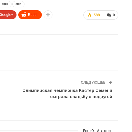
нация
сша
Google+
ReddIt
588
0
6
СЛЕДУЮЩЕЕ
Олимпийская чемпионка Кастер Семеня
сыграла свадьбу с подругой
Еще От Автора