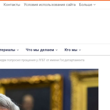
Контакты
Условия использования сайта
Больше
териалы
Что мы делаем
Кто мы
ерри попросил прощения у ЛГБТ от имени Госдепартамента