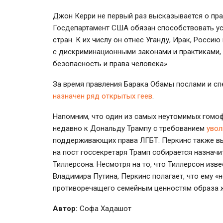
Джон Керри не первый раз высказывается о прав
Госдепартамент США обязан способствовать у
стран. К их числу он отнес Уганду, Ирак, Росси
с дискриминационными законами и практиками
безопасность и права человека».
За время правления Барака Обамы послами и с
назначен ряд открытых геев
.
Напомним, что один из самых неутомимых гомо
недавно к Дональду Трампу с требованием
увол
поддерживающих права ЛГБТ. Перкинс также вы
на пост госсекретаря Трамп собирается назначи
Тиллерсона. Несмотря на то, что Тиллерсон изв
Владимира Путина, Перкинс полагает, что ему «
противоречащего семейным ценностям образа 
Автор:
Софа Хадашот