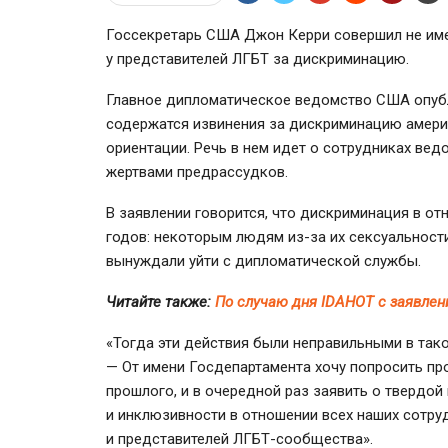
Госсекретарь США Джон Керри совершил не им
у представителей ЛГБТ за дискриминацию.
Главное дипломатическое ведомство США опубл
содержатся извинения за дискриминацию амери
ориентации. Речь в нем идет о сотрудниках вед
жертвами предрассудков.
В заявлении говорится, что дискриминация в о
годов: некоторым людям
из-за
их сексуальности
вынуждали уйти с дипломатической службы.
Читайте также:
По случаю дня IDAHOT с заявлен
«Тогда эти действия были неправильными в такой
— От имени Госдепартамента хочу попросить про
прошлого, и в очередной раз заявить о твердо
и инклюзивности в отношении всех наших сотруд
и представителей
ЛГБТ-сообщества
».