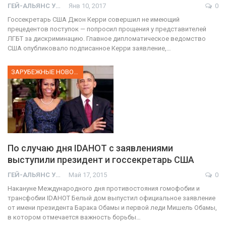
ГЕЙ-АЛЬЯНС УКРАИНА
Янв 10, 2017
0
Госсекретарь США Джон Керри совершил не имеющий
прецедентов поступок — попросил прощения у представителей
ЛГБТ за дискриминацию. Главное дипломатическое ведомство
США опубликовало подписанное Керри заявление,…
ЗАРУБЕЖНЫЕ НОВОСТИ
По случаю дня IDAHOT с заявлениями
выступили президент и госсекретарь США
ГЕЙ-АЛЬЯНС УКРАИНА
Май 17, 2015
0
Накануне Международного дня противостояния гомофобии и
трансфобии IDAHOT Белый дом выпустил официальное заявление
от имени президента Барака Обамы и первой леди Мишель Обамы,
в котором отмечается важность борьбы…