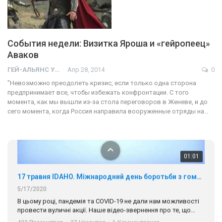
События недели: Визитка Яроша и «гейропеец»
Аваков
01:01
ГЕЙ-АЛЬЯНС УКРАИНА
Апр 28, 2014
0
17 травня IDAHO. Міжнародний день боротьби з гомофобією трансфобією і біфобія.
"Невозможно преодолеть кризис, если только одна сторона
5/17/2020
предпринимает все, чтобы избежать конфронтации. С того
В цьому році, пандемія та COVІD-19 не дали нам можливості
момента, как мы вышли из-за стола переговоров в Женеве, и до
провести вуличні акції. Наше відео-звернення про те, що
сего момента, когда Россия направила вооруженные отряды на…
навіть коли ми у різних містах та не можемо зустрінеться, ми
423 Просмотров
•
37 Нравится
•
1 Комментариев
разом. Ми закликаємо всіх хто поділяє цінності рівності та
солідарності, приєднатися до нас. Регіональні підрозділи
ГАУ є в 16 областях України.
Разом наш голос лунає гучніше!