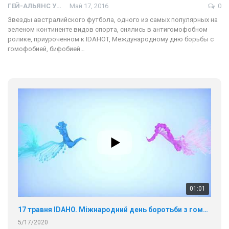
ГЕЙ-АЛЬЯНС УКРАИНА
Май 17, 2016
0
Звезды австралийского футбола, одного из самых популярных на
зеленом континенте видов спорта, снялись в антигомофобном
ролике, приуроченном к IDAHOT, Международному дню борьбы с
гомофобией, бифобией…
01:01
17 травня IDAHO. Міжнародний день боротьби з гомофобією трансфобією і біфобія.
5/17/2020