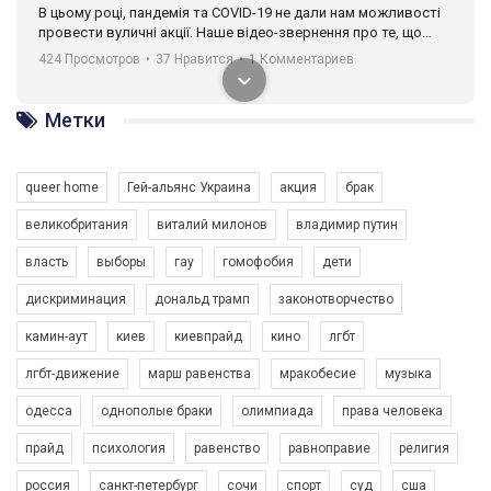
В цьому році, пандемія та COVІD-19 не дали нам можливості
провести вуличні акції. Наше відео-звернення про те, що
навіть коли ми у різних містах та не можемо зустрінеться, ми
424 Просмотров
•
37 Нравится
•
1 Комментариев
разом. Ми закликаємо всіх хто поділяє цінності рівності та
солідарності, приєднатися до нас. Регіональні підрозділи
ГАУ є в 16 областях України.
Метки
Разом наш голос лунає гучніше!
queer home
Гей-альянс Украина
акция
брак
великобритания
виталий милонов
владимир путин
власть
выборы
гау
гомофобия
дети
дискриминация
дональд трамп
законотворчество
камин-аут
киев
киевпрайд
кино
лгбт
00:58
лгбт-движение
марш равенства
мракобесие
музыка
Зупинимо насильство проти ЛГБТ в Україні! Stop violence against LGBT in Ukraine!
одесса
однополые браки
олимпиада
права человека
6/30/2017
Емоційний та вражаючий промо-ролік на конкурс PACT, який
прайд
психология
равенство
равноправие
религия
представляє програму "Гей-альянс Україна" з протидії
насильству проти ЛГБТ в Україні.
россия
санкт-петербург
сочи
спорт
суд
сша
1.9K Просмотров
•
226 Нравится
•
5 Комментариев