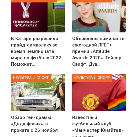
В Катаре разрешили
Объявлены номинанты
прайд-символику во
ежегодной ЛГБТ+
время чемпионата
премии «Attitude
мира по футболу 2022.
Awards 2020»: Тейлор
Поможет…
Свифт, Дуа…
КУЛЬТУРА И СПОРТ
КУЛЬТУРА И СПОРТ
Обзор гей-драмы
Известный
«Дядя Фрэнк»: в
футбольный клуб
прокате с 26 ноября
«Манчестер Юнайтед»
заключил