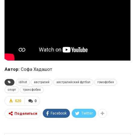
Автор:
Софа Хадашот
idihot
австралий
австралийский футбол
гомофобия
спорт
трансфобия
620
0
Facebook
Twitter
Поделиться