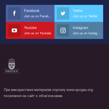
международной организации PACT на лучший ролик,
представляющий программу развития организации.
Facebook
Twitter
Join us on Facebook
Join us on Twitter
Мы просим вас поддержать нас и помочь нам реализовать
наш план по борьбе с насилием и дискриминацией на почве
СОГИ в Украине.
Youtube
Instagram
Join us on Youtube
Join us on Instagram
Все, что вам нужно сделать - это зайти на наш канал YouTube
по этой ссылке и поставить лайк под видео.
При використанні матеріалів порталу www.upogau.org
посилання на сайт є обов’язковим.