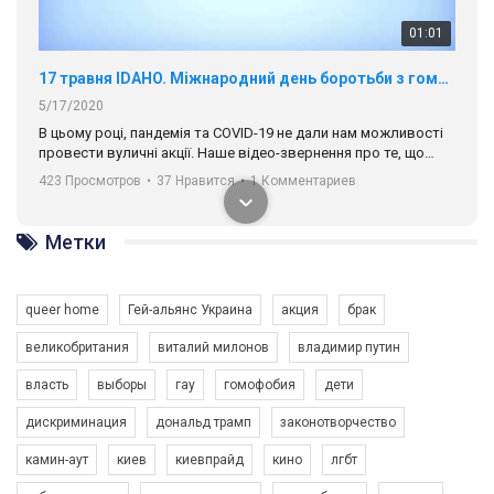
01:01
17 травня IDAHO. Міжнародний день боротьби з гомофобією трансфобією і біфобія.
5/17/2020
В цьому році, пандемія та COVІD-19 не дали нам можливості
провести вуличні акції. Наше відео-звернення про те, що
навіть коли ми у різних містах та не можемо зустрінеться, ми
423 Просмотров
•
37 Нравится
•
1 Комментариев
разом. Ми закликаємо всіх хто поділяє цінності рівності та
солідарності, приєднатися до нас. Регіональні підрозділи
ГАУ є в 16 областях України.
Метки
Разом наш голос лунає гучніше!
queer home
Гей-альянс Украина
акция
брак
великобритания
виталий милонов
владимир путин
власть
выборы
гау
гомофобия
дети
дискриминация
дональд трамп
законотворчество
камин-аут
киев
киевпрайд
кино
лгбт
00:58