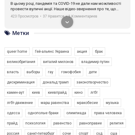
В цьому році, пандемія та COVІD-19 не дали нам можливості
провести вуличні акції. Наше відео-звернення про те, що
навіть коли ми у різних містах та не можемо зустрінеться, ми
423 Просмотров
•
37 Нравится
•
1 Комментариев
разом. Ми закликаємо всіх хто поділяє цінності рівності та
солідарності, приєднатися до нас. Регіональні підрозділи
ГАУ є в 16 областях України.
Метки
Разом наш голос лунає гучніше!
queer home
Гей-альянс Украина
акция
брак
великобритания
виталий милонов
владимир путин
власть
выборы
гау
гомофобия
дети
дискриминация
дональд трамп
законотворчество
камин-аут
киев
киевпрайд
кино
лгбт
00:58
лгбт-движение
марш равенства
мракобесие
музыка
Зупинимо насильство проти ЛГБТ в Україні! Stop violence against LGBT in Ukraine!
одесса
однополые браки
олимпиада
права человека
6/30/2017
Емоційний та вражаючий промо-ролік на конкурс PACT, який
прайд
психология
равенство
равноправие
религия
представляє програму "Гей-альянс Україна" з протидії
насильству проти ЛГБТ в Україні.
россия
санкт-петербург
сочи
спорт
суд
сша
1.9K Просмотров
•
226 Нравится
•
5 Комментариев