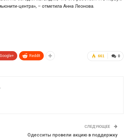
мьюнити-центра», – отметила Анна Леонова.
Google+
ReddIt
661
0
6
СЛЕДУЮЩЕЕ
Одесситы провели акцию в поддержку