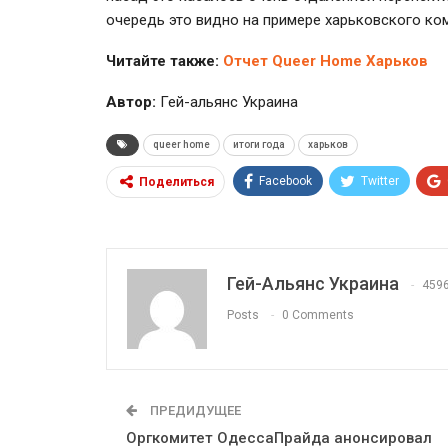
очередь это видно на примере харьковского ко
Читайте также:
Отчет Queer Home Харьков
Автор:
Гей-альянс Украина
queer home
итоги года
харьков
Facebook
Twitter
Поделиться
Гей-Альянс Украина
459
Posts
0 Comments
ПРЕДИДУЩЕЕ
Оргкомитет ОдессаПрайда анонсировал