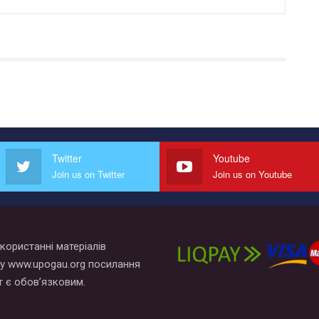
Twitter
Youtube
Join us on Twitter
Join us on Youtube
користанні матеріалів
у www.upogau.org посилання
т є обов’язковим.