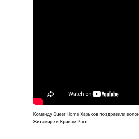
Команду Queer Home Харьков поздравили волон
Житомире и Кривом Роге.