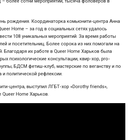
д – более сотни мероприятий, тысяча фоловеров в
ень рождения. Координаторка комьюнити-центра Анна
eer Home – за год в социальных сетях удалось
вести 108 уникальных мероприятий. За время работы
ей и посетительниц. Более сорока из них помогали на
й. Благодаря их работе в Queer Home Харьков была
рых психологические консультации, квир-хор, pro-
руппы, БДСМ фетиш-клуб, мастерские по веганству и по
а и политической рефлексии.
и-центра, выступил ЛГБТ-хор «Dorothy friends»,
е Queer Home Харьков.