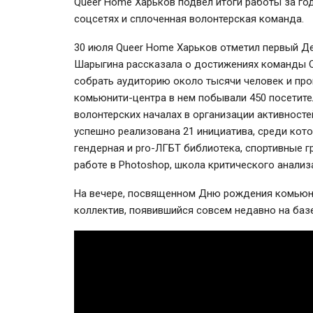
Queer Home Харьков подвел итоги работы за го
соцсетях и сплоченная волонтерская команда.
30 июля Queer Home Харьков отметил первый Д
Шарыгина рассказала о достижениях команды Qu
собрать аудиторию около тысячи человек и про
комьюнити-центра в нем побывали 450 посетител
волонтерских началах в организации активносте
успешно реализована 21 инициатива, среди кото
гендерная и pro-ЛГБТ библиотека, спортивные г
работе в Photoshop, школа критического анализ
На вечере, посвященном Дню рождения комьюнит
коллектив, появившийся совсем недавно на баз