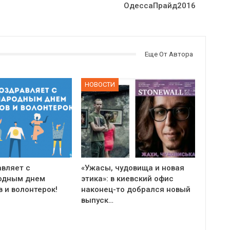
ОдессаПрайд2016
Еще От Автора
НОВОСТИ
авляет с
«Ужасы, чудовища и новая
одным днем
этика»: в киевский офис
 и волонтерок!
наконец-то добрался новый
выпуск…