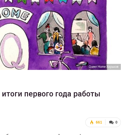
ФОТО
В Берлине отпраздновали
еры
легализацию гей-браков
ГЕЙ-АЛЬЯНС УКРАИНА
Июл 2, 2017
0
Queer Home Харьков
 итоги первого года работы
661
0