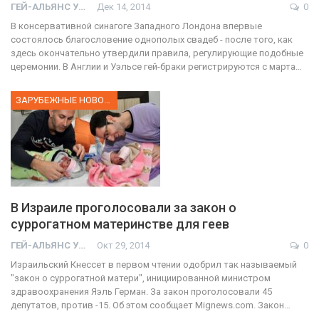
ГЕЙ-АЛЬЯНС УКРАИНА
Дек 14, 2014
0
В консервативной синагоге Западного Лондона впервые
состоялось благословение однополых свадеб - после того, как
здесь окончательно утвердили правила, регулирующие подобные
церемонии. В Англии и Уэльсе гей-браки регистрируются с марта…
ЗАРУБЕЖНЫЕ НОВОСТИ
В Израиле проголосовали за закон о
суррогатном материнстве для геев
ГЕЙ-АЛЬЯНС УКРАИНА
Окт 29, 2014
0
Израильский Кнессет в первом чтении одобрил так называемый
"закон о суррогатной матери", инициированной министром
здравоохранения Яэль Герман. За закон проголосовали 45
депутатов, против -15. Об этом сообщает Мignews.com. Закон…