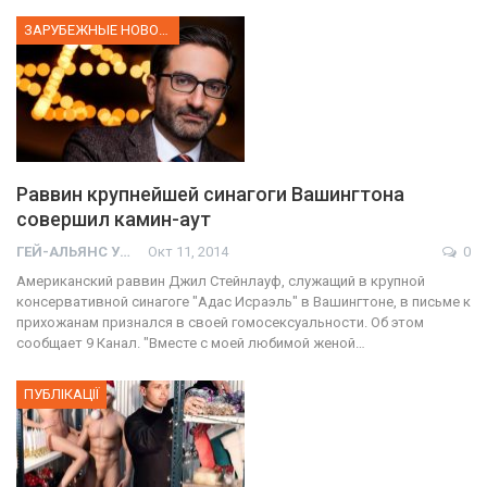
ЗАРУБЕЖНЫЕ НОВОСТИ
Раввин крупнейшей синагоги Вашингтона
совершил камин-аут
ГЕЙ-АЛЬЯНС УКРАИНА
Окт 11, 2014
0
Американский раввин Джил Стейнлауф, служащий в крупной
консервативной синагоге "Адас Исраэль" в Вашингтоне, в письме к
прихожанам признался в своей гомосексуальности. Об этом
сообщает 9 Канал. "Вместе с моей любимой женой…
ПУБЛІКАЦІЇ