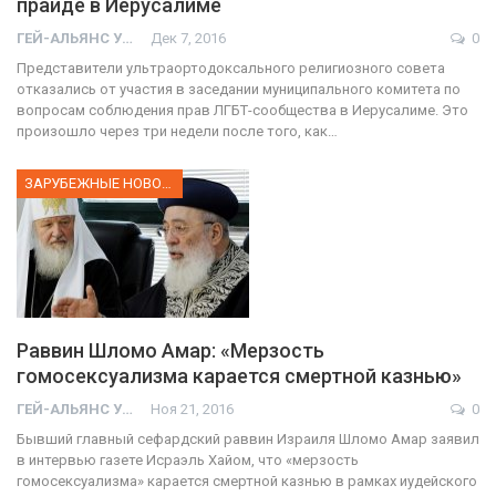
прайде в Иерусалиме
ГЕЙ-АЛЬЯНС УКРАИНА
Дек 7, 2016
0
Представители ультраортодоксального религиозного совета
отказались от участия в заседании муниципального комитета по
вопросам соблюдения прав ЛГБТ-сообщества в Иерусалиме. Это
произошло через три недели после того, как…
ЗАРУБЕЖНЫЕ НОВОСТИ
Раввин Шломо Амар: «Мерзость
гомосексуализма карается смертной казнью»
ГЕЙ-АЛЬЯНС УКРАИНА
Ноя 21, 2016
0
Бывший главный сефардский раввин Израиля Шломо Амар заявил
в интервью газете Исраэль Хайом, что «мерзость
гомосексуализма» карается смертной казнью в рамках иудейского