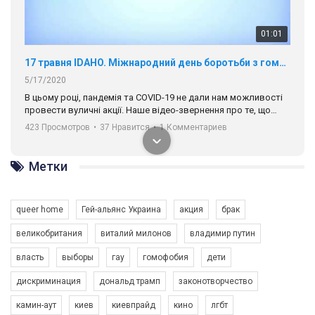
01:01
17 травня IDAHO. Міжнародний день боротьби з гомофобією трансфобією і біфобія.
5/17/2020
В цьому році, пандемія та COVІD-19 не дали нам можливості
провести вуличні акції. Наше відео-звернення про те, що
навіть коли ми у різних містах та не можемо зустрінеться, ми
423 Просмотров
•
37 Нравится
•
1 Комментариев
разом. Ми закликаємо всіх хто поділяє цінності рівності та
солідарності, приєднатися до нас. Регіональні підрозділи
ГАУ є в 16 областях України.
Метки
Разом наш голос лунає гучніше!
queer home
Гей-альянс Украина
акция
брак
великобритания
виталий милонов
владимир путин
власть
выборы
гау
гомофобия
дети
дискриминация
дональд трамп
законотворчество
камин-аут
киев
киевпрайд
кино
лгбт
00:58