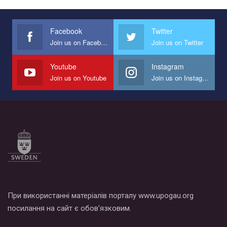
Украина", который принимает участие в конкурсе
международной организации PACT на лучший ролик,
представляющий программу развития организации.
Facebook
Twitter
Join us on Facebook
Join us on Twitter
Мы просим вас поддержать нас и помочь нам реализовать
наш план по борьбе с насилием и дискриминацией на почве
СОГИ в Украине.
Youtube
Instagram
Join us on Youtube
Join us on Instagram
Все, что вам нужно сделать - это зайти на наш канал YouTube
по этой ссылке и поставить лайк под видео.
При використанні матеріалів порталу www.upogau.org
посилання на сайт є обов’язковим.