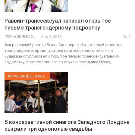
Раввин-транссексуал написал открытое
письмо трансгендерному подростку
ГЕЙ-АЛЬЯНС УКРАИНА
Апр 5, 2015
0
Американский раввин Бекки Сильверштейн, который является
трансгендером, представитель прогрессивного течения в
иудаизме опубликовал открытое письмо транссексуальному
подростку, благословив его по случаю праздника Песах,…
ЗАРУБЕЖНЫЕ НОВОСТИ
В консервативной синагоге Западного Лондона
сыграли три однополые свадьбы