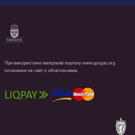
При використанні матеріалів порталу www.upogau.org
посилання на сайт є обов’язковим.