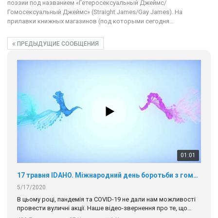
поэзии под названием «Гетеросексуальный Джеймс/
Гомосексуальный Джеймс» (Straight James/Gay James). На
прилавки книжных магазинов (под которыми сегодня…
ПРЕДЫДУЩИЕ СООБЩЕНИЯ
01:01
17 травня IDAHO. Міжнародний день боротьби з гомофобією трансфобією і біфобія.
5/17/2020
В цьому році, пандемія та COVІD-19 не дали нам можливості
провести вуличні акції. Наше відео-звернення про те, що
навіть коли ми у різних містах та не можемо зустрінеться, ми
423 Просмотров
•
37 Нравится
•
1 Комментариев
разом. Ми закликаємо всіх хто поділяє цінності рівності та
солідарності, приєднатися до нас. Регіональні підрозділи