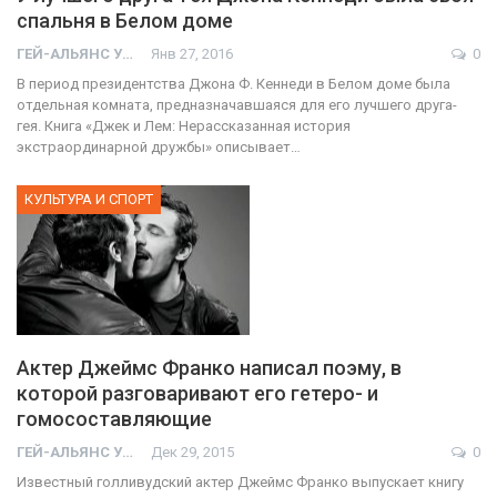
спальня в Белом доме
ГЕЙ-АЛЬЯНС УКРАИНА
Янв 27, 2016
0
В период президентства Джона Ф. Кеннеди в Белом доме была
отдельная комната, предназначавшаяся для его лучшего друга-
гея. Книга «Джек и Лем: Нерассказанная история
экстраординарной дружбы» описывает…
КУЛЬТУРА И СПОРТ
Актер Джеймс Франко написал поэму, в
которой разговаривают его гетеро- и
гомосоставляющие
ГЕЙ-АЛЬЯНС УКРАИНА
Дек 29, 2015
0
Известный голливудский актер Джеймс Франко выпускает книгу