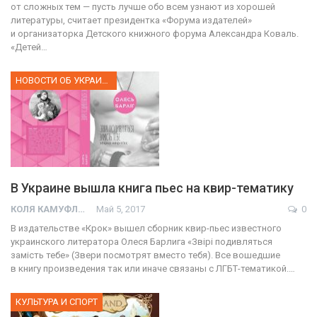
от сложных тем — пусть лучше обо всем узнают из хорошей
литературы, считает президентка «Форума издателей»
и организаторка Детского книжного форума Александра Коваль.
«Детей…
НОВОСТИ ОБ УКРАИНЕ
В Украине вышла книга пьес на квир-тематику
КОЛЯ КАМУФЛЯЖ
Май 5, 2017
0
В издательстве «Крок» вышел сборник квир-пьес известного
украинского литератора Олеся Барлига «Звірі подивляться
замість тебе» (Звери посмотрят вместо тебя). Все вошедшие
в книгу произведения так или иначе связаны с ЛГБТ-тематикой.…
КУЛЬТУРА И СПОРТ