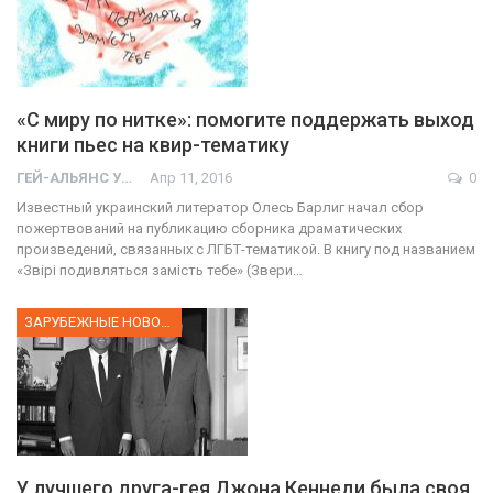
«С миру по нитке»: помогите поддержать выход
книги пьес на квир-тематику
ГЕЙ-АЛЬЯНС УКРАИНА
Апр 11, 2016
0
Известный украинский литератор Олесь Барлиг начал сбор
пожертвований на публикацию сборника драматических
произведений, связанных с ЛГБТ-тематикой. В книгу под названием
«Звірі подивляться замість тебе» (Звери…
ЗАРУБЕЖНЫЕ НОВОСТИ
У лучшего друга-гея Джона Кеннеди была своя