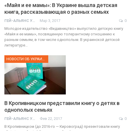
«Майя и ее мамы»: В Украине вышла детская
книга, рассказывающая о разных семьях
ГЕЙ-АЛЬЯНС УКРАИНА
Мар 3, 2017
0
Молодое издательство «Видавництво» выпустило детскую книгу
«Майя и ее мамы», посвященную толерантному отношению к
разным семьям, в том числе однополым. В украинской детской
литературе…
НОВОСТИ ОБ УКРАИНЕ
В Кропивницком представили книгу о детях в
однополых семьях
ГЕЙ-АЛЬЯНС УКРАИНА
Фев 22, 2017
0
В Кропивницком (до 2016-го — Кировоград) презентовали книгу