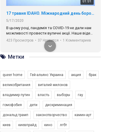
01:01
17 травня IDAHO. Міжнародний день боротьби з гомофобією трансфобією і біфобія.
5/17/2020
В цьому році, пандемія та COVІD-19 не дали нам
можливості провести вуличні акції. Наше відео-
звернення про те, що навіть коли ми у різних
423 Просмотров
•
37 Нравится
•
1 Комментариев
містах та не можемо зустрінеться, ми разом. Ми
закликаємо всіх хто поділяє цінності рівності та
солідарності, приєднатися до нас. Регіональні
Метки
підрозділи ГАУ є в 16 областях України.
Разом наш голос лунає гучніше!
queer home
Гей-альянс Украина
акция
брак
великобритания
виталий милонов
владимир путин
власть
выборы
гау
00:58
гомофобия
дети
дискриминация
дональд трамп
законотворчество
камин-аут
Зупинимо насильство проти ЛГБТ в Україні! Stop violence against LGBT in Ukraine!
6/30/2017
киев
киевпрайд
кино
лгбт
Емоційний та вражаючий промо-ролік на