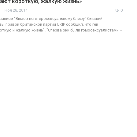
вают короткую, жалкую жизнь»
Ноя 28, 2014
0
званием "Вызов негетеросексуальному блефу" бывший
вы правой британской партии UKIP сообщил, что геи
ФОТО
00
ткую и жалкую жизнь". "Сперва они были гомосексуалистами, -
Военнослужащие-трансгендеры
ГЕЙ-АЛЬЯНС УКРАИНА
Июл 27, 2017
0