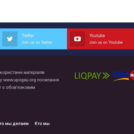
Twitter
Youtube
Join us on Twitter
Join us on Youtube
користанні матеріалів
у www.upogau.org посилання
т є обов’язковим.
то мы делаем
Кто мы