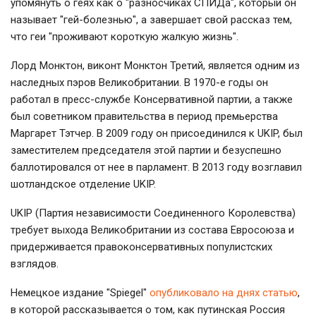
упомянуть о геях как о "разносчиках СПИДа", который он
называет "гей-болезнью", а завершает свой рассказ тем,
что геи "проживают короткую жалкую жизнь".
Лорд Монктон, виконт Монктон Третий, является одним из
наследных пэров Великобритании. В 1970-е годы он
работал в пресс-службе Консервативной партии, а также
был советником правительства в период премьерства
Маргарет Тэтчер. В 2009 году он присоединился к UKIP, был
заместителем председателя этой партии и безуспешно
баллотировался от нее в парламент. В 2013 году возглавил
шотландское отделение UKIP.
UKIP (Партия независимости Соединенного Королевства)
требует выхода Великобритании из состава Евросоюза и
придерживается правоконсервативных популистских
взглядов.
Немецкое издание "Spiegel"
опубликовало на днях статью
,
в которой рассказывается о том, как путинская Россия