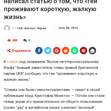
написал статью о том, что «геи
проживают короткую, жалкую
жизнь»
Ноя 28, 2014
От
Гей-Альянс Украина
480
0
Поделиться
В
статье
под названием "Вызов негетеросексуальному
блефу" бывший заместитель главы правой британской
партии UKIP сообщил, что геи "проживают короткую и
жалкую жизнь".
"Сперва они были гомосексуалистами, — пишет в своей
публикации лорд Кристофер Монктон. — Потом они стали
геями, украв это прилагательное из общего пользования
[слово "gay" в английском языке означает "веселый",