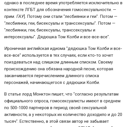
однако в последнее время употребляется исключительно в
контексте ЛГБТ для обозначения гомосексуальности. —
прим. ГАУ
]. Потому они стали "лесбиянки и геи". Потом —
"лесбиянки, геи, бисексуалы и транссексуалы". Потом —
"лесбиянки, геи, бисексуалы, транссексуалы и
интерсексуалы". Дядюшка Том Колби и все-все-все".
Ироничная английская идиома "дядюшка Том Колби и все-
все-все" используется в тех случаях, если кто-то хочет
поиздеваться над слишком длинным списком. Своему
происхождению она обязана народной песне, которая
заканчивается перечислением длинного списка
персонажей, начинающегося с дядюшки Колби.
В статье лорд Монктон пишет, что "согласно результатам
официального опроса, гомосексуалисты имеют в среднем
по 500-1000 партнеров в период своей сексуальной
активности, а у некоторых их количество доходило и до 20
тысяч". Естественно, в этой связи автор не забывает