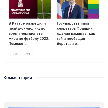
В Катаре разрешили
Государственный
прайд-символику во
секретарь Франции
время чемпионата
сделал каминаут как
мира по футболу 2022.
гей и пообещал
Поможет…
бороться с…
PREV
NEXT
01:01
17 травня IDAHO. Міжнародний день боротьби з гомофобією трансфобією і біфобія.
Комментарии
5/17/2020
В цьому році, пандемія та COVІD-19 не дали нам можливості
провести вуличні акції. Наше відео-звернення про те, що
навіть коли ми у різних містах та не можемо зустрінеться, ми
424 Просмотров
•
37 Нравится
•
1 Комментариев
разом. Ми закликаємо всіх хто поділяє цінності рівності та
солідарності, приєднатися до нас. Регіональні підрозділи