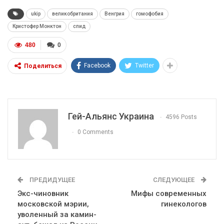
ukip
великобритания
Венгрия
гомофобия
Кристофер Монктон
спид
480
0
Facebook
Twitter
Поделиться
Гей-Альянс Украина
4596 Posts
0 Comments
ПРЕДИДУЩЕЕ
СЛЕДУЮЩЕЕ
Экс-чиновник
Мифы современных
московской мэрии,
гинекологов
уволенный за камин-