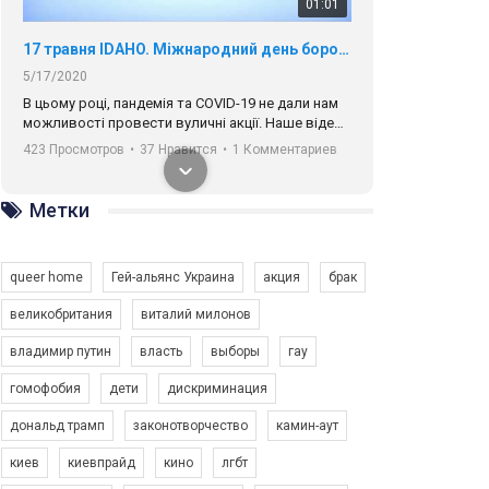
01:01
17 травня IDAHO. Міжнародний день боротьби з гомофобією трансфобією і біфобія.
5/17/2020
В цьому році, пандемія та COVІD-19 не дали нам
можливості провести вуличні акції. Наше відео-
звернення про те, що навіть коли ми у різних
423 Просмотров
•
37 Нравится
•
1 Комментариев
містах та не можемо зустрінеться, ми разом. Ми
закликаємо всіх хто поділяє цінності рівності та
солідарності, приєднатися до нас. Регіональні
Метки
підрозділи ГАУ є в 16 областях України.
Разом наш голос лунає гучніше!
queer home
Гей-альянс Украина
акция
брак
великобритания
виталий милонов
владимир путин
власть
выборы
гау
00:58
гомофобия
дети
дискриминация
дональд трамп
законотворчество
камин-аут
Зупинимо насильство проти ЛГБТ в Україні! Stop violence against LGBT in Ukraine!
6/30/2017
киев
киевпрайд
кино
лгбт
Емоційний та вражаючий промо-ролік на