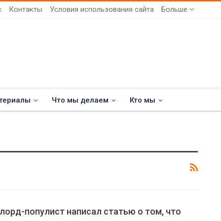
с
Контакты
Условия использования сайта
Больше
териалы
Что мы делаем
Кто мы
лорд-популист написал статью о том, что