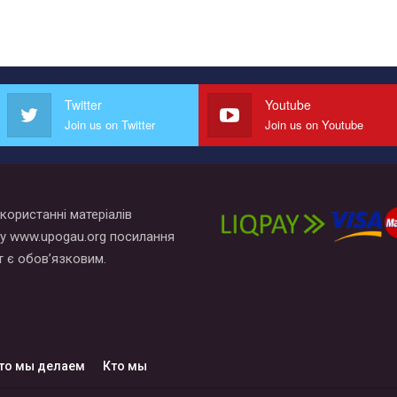
Twitter
Youtube
Join us on Twitter
Join us on Youtube
користанні матеріалів
у www.upogau.org посилання
т є обов’язковим.
то мы делаем
Кто мы