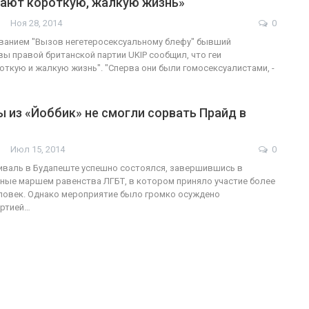
вают короткую, жалкую жизнь»
Ноя 28, 2014
0
званием "Вызов негетеросексуальному блефу" бывший
вы правой британской партии UKIP сообщил, что геи
ФОТО
200
ткую и жалкую жизнь". "Сперва они были гомосексуалистами, -
Военнослужащие-трансгендеры
 из «Йоббик» не смогли сорвать Прайд в
ГЕЙ-АЛЬЯНС УКРАИНА
Июл 27, 2017
0
Июл 15, 2014
0
иваль в Будапеште успешно состоялся, завершившись в
ые маршем равенства ЛГБТ, в котором приняло участие более
ловек. Однако мероприятие было громко осуждено
артией…