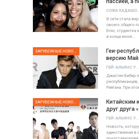
пассией, а 
СОФА ХАД
ФОТО
В сети стала ви
своего общего п
Прайд в Тель-Авиве собрал 
Блю, студентка 
в конце июня.…
тысяч участников
Геи-республ
ГЕЙ-АЛЬЯНС УКРАИНА
ЗАРУБЕЖНЫЕ НОВОСТИ
Июн 10, 2017
0
версию Май
ГЕЙ-АЛЬЯНС УКРАИНА
Джастин Бибер п
республиканцев,
Рейгана. При это
Китайским 
ЗАРУБЕЖНЫЕ НОВОСТИ
друг друга 
ГЕЙ-АЛЬЯНС УКРАИНА
Новость, котору
единственная в 
представителям 