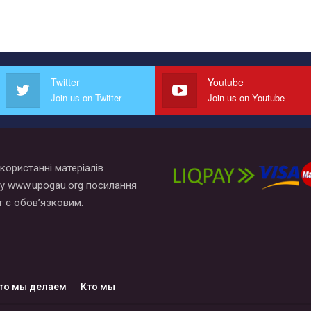
Twitter
Youtube
Join us on Twitter
Join us on Youtube
користанні матеріалів
у www.upogau.org посилання
т є обов’язковим.
то мы делаем
Кто мы