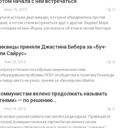
потом начала с ней встречаться
АШОТ
Июл 16, 2017
0
русной история двух женщин, которые объединились против
арня, а потом стали встречаться друг с другом. Энджел Мэри
ФОТО
200
колледжа из Нью-Йорка, рассказала об этом в своем Твиттере
Военнослужащие-трансгендеры
иканцы приняли Джастина Бибера за «буч-
ГЕЙ-АЛЬЯНС УКРАИНА
Июл 27, 2017
0
ли Сайрус»
Янв 15, 2015
0
оприсутствовал на собрании американских геев-
 обсуждавших проблемы ЛГБТ-сообщества и политику Рональда
м певца никто не узнал, приняв за «буч-версию Майли…
коммунистам велено продолжать называть
«геями» — по решению…
Ноя 19, 2014
0
ю можно рассматривать как своего рода курьез. Правящая (и
стране) Коммунистическая партия Китая велела своим
продолжать обращаться друг к другу со словом "товарищ",