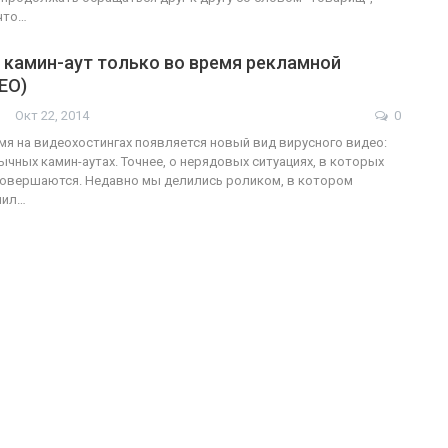
 что…
 камин-аут только во время рекламной
ЕО)
Окт 22, 2014
0
мя на видеохостингах появляется новый вид вирусного видео:
ычных камин-аутах. Точнее, о нерядовых ситуациях, в которых
совершаются. Недавно мы делились роликом, в котором
чил…