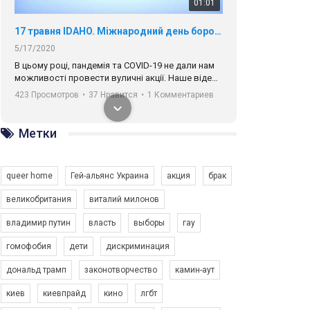
01:01
17 травня IDAHO. Міжнародний день боротьби з гомофобією трансфобією і біфобія.
5/17/2020
В цьому році, пандемія та COVІD-19 не дали нам
можливості провести вуличні акції. Наше відео-
звернення про те, що навіть коли ми у різних
423 Просмотров
•
37 Нравится
•
1 Комментариев
містах та не можемо зустрінеться, ми разом. Ми
закликаємо всіх хто поділяє цінності рівності та
солідарності, приєднатися до нас. Регіональні
Метки
підрозділи ГАУ є в 16 областях України.
Разом наш голос лунає гучніше!
queer home
Гей-альянс Украина
акция
брак
великобритания
виталий милонов
владимир путин
власть
выборы
гау
00:58
гомофобия
дети
дискриминация
дональд трамп
законотворчество
камин-аут
Зупинимо насильство проти ЛГБТ в Україні! Stop violence against LGBT in Ukraine!
6/30/2017
киев
киевпрайд
кино
лгбт
Емоційний та вражаючий промо-ролік на