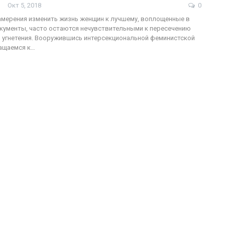
Окт 5, 2018
0
намерения изменить жизнь женщин к лучшему, воплощенные в
кументы, часто остаются нечувствительными к пересечению
 угнетения. Вооружившись интерсекциональной феминистской
ФОТО
ащаемся к…
200
Военнослужащие-трансгендеры
ГЕЙ-АЛЬЯНС УКРАИНА
Июл 27, 2017
0