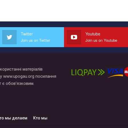
Twitter
Youtube
Join us on Twitter
Join us on Youtube
користанні матеріалів
у www.upogau.org посилання
т є обов’язковим.
то мы делаем
Кто мы