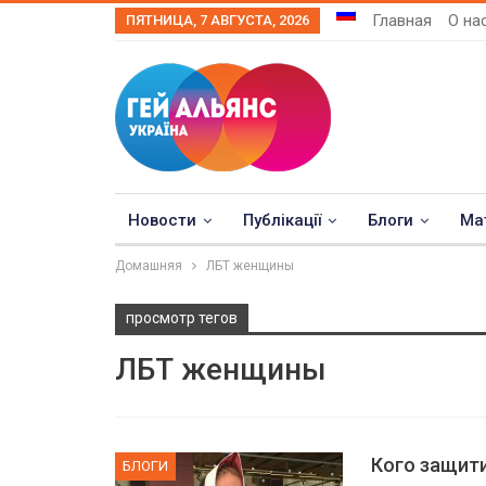
Главная
О на
ПЯТНИЦА, 7 АВГУСТА, 2026
Новости
Публікації
Блоги
Ма
Домашняя
ЛБТ женщины
просмотр тегов
ЛБТ женщины
Кого защит
БЛОГИ