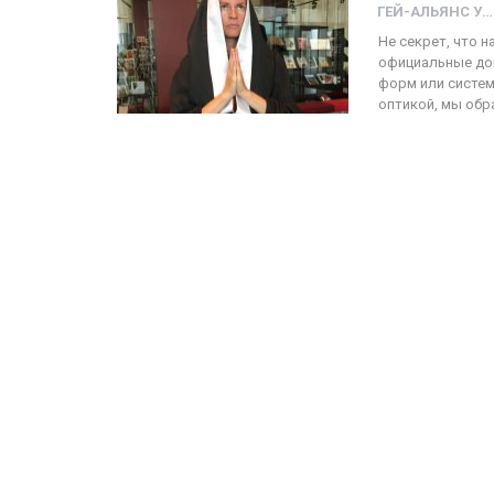
ГЕЙ-АЛЬЯНС УКРАИНА
Не секрет, что 
официальные до
ФОТО
форм или систем
оптикой, мы обр
Прайд в Тель-Авиве собрал 
тысяч участников
ГЕЙ-АЛЬЯНС УКРАИНА
Июн 10, 2017
0