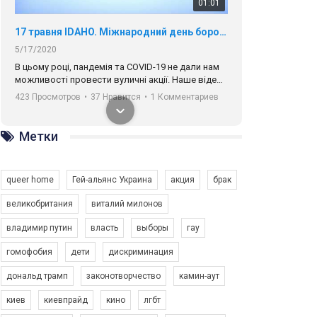
01:01
17 травня IDAHO. Міжнародний день боротьби з гомофобією трансфобією і біфобія.
5/17/2020
В цьому році, пандемія та COVІD-19 не дали нам
можливості провести вуличні акції. Наше відео-
звернення про те, що навіть коли ми у різних
423 Просмотров
•
37 Нравится
•
1 Комментариев
містах та не можемо зустрінеться, ми разом. Ми
закликаємо всіх хто поділяє цінності рівності та
солідарності, приєднатися до нас. Регіональні
Метки
підрозділи ГАУ є в 16 областях України.
Разом наш голос лунає гучніше!
queer home
Гей-альянс Украина
акция
брак
великобритания
виталий милонов
владимир путин
власть
выборы
гау
00:58
гомофобия
дети
дискриминация
дональд трамп
законотворчество
камин-аут
Зупинимо насильство проти ЛГБТ в Україні! Stop violence against LGBT in Ukraine!
6/30/2017
киев
киевпрайд
кино
лгбт
Емоційний та вражаючий промо-ролік на