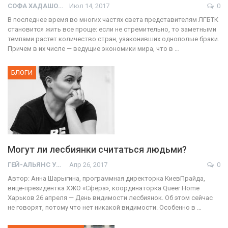
СОФА ХАДАШОТ
Июл 14, 2017
0
В последнее время во многих частях света представителям ЛГБТК
становится жить все проще: если не стремительно, то заметными
темпами растет количество стран, узаконивших однополые браки.
Причем в их числе — ведущие экономики мира, что в …
БЛОГИ
Могут ли лесбиянки считаться людьми?
ГЕЙ-АЛЬЯНС УКРАИНА
Апр 26, 2017
0
Автор: Анна Шарыгина, программная директорка КиевПрайда,
вице-президентка ХЖО «Сфера», координаторка Queer Home
Харьков 26 апреля — День видимости лесбиянок. Об этом сейчас
не говорят, потому что нет никакой видимости. Особенно в …