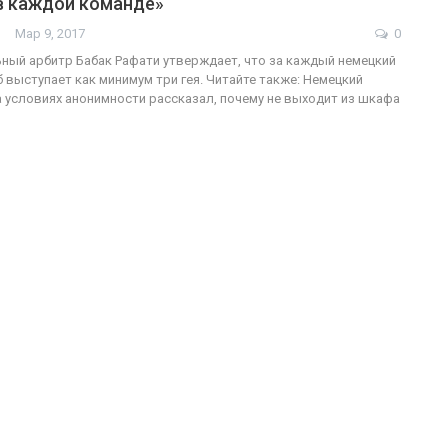
 в каждой команде»
Мар 9, 2017
0
ый арбитр Бабак Рафати утверждает, что за каждый немецкий
 выступает как минимум три гея. Читайте также: Немецкий
ФОТО
0
а условиях анонимности рассказал, почему не выходит из шкафа
Военнослужащие-трансгендеры
ГЕЙ-АЛЬЯНС УКРАИНА
Июл 27, 2017
0