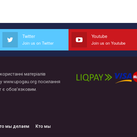
Twitter
Youtube
Join us on Twitter
Join us on Youtube
користанні матеріалів
у www.upogau.org посилання
т є обов’язковим.
то мы делаем
Кто мы