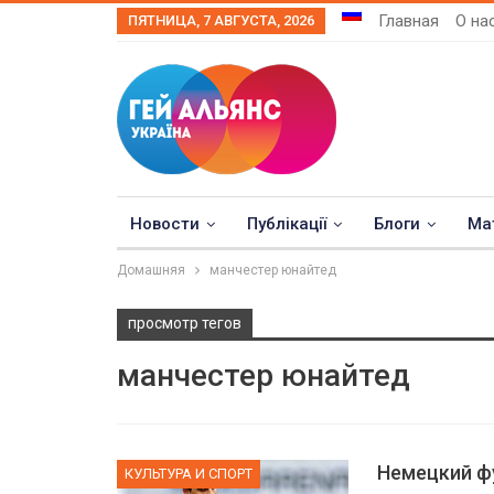
Главная
О на
ПЯТНИЦА, 7 АВГУСТА, 2026
Новости
Публікації
Блоги
Ма
Домашняя
манчестер юнайтед
просмотр тегов
манчестер юнайтед
Немецкий фу
КУЛЬТУРА И СПОРТ