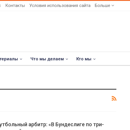
с
Контакты
Условия использования сайта
Больше
териалы
Что мы делаем
Кто мы
тбольный арбитр: «В Бундеслиге по три-