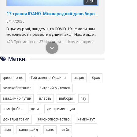
17 травня IDAHO. Міжнародний день боротьби з гомофобією трансфобією і біфобія.
5/17/2020
В цьому році, пандемія та COVІD-19 не дали нам
можливості провести вуличні акції. Наше відео-
звернення про те, що навіть коли ми у різних
423 Просмотров
•
37 Нравится
•
1 Комментариев
містах та не можемо зустрінеться, ми разом. Ми
закликаємо всіх хто поділяє цінності рівності та
солідарності, приєднатися до нас. Регіональні
Метки
підрозділи ГАУ є в 16 областях України.
Разом наш голос лунає гучніше!
queer home
Гей-альянс Украина
акция
брак
великобритания
виталий милонов
владимир путин
власть
выборы
гау
00:58
гомофобия
дети
дискриминация
Зупинимо насильство проти ЛГБТ в Україні! Stop violence against LGBT in Ukraine!
дональд трамп
законотворчество
камин-аут
6/30/2017
киев
киевпрайд
кино
лгбт
Емоційний та вражаючий промо-ролік на