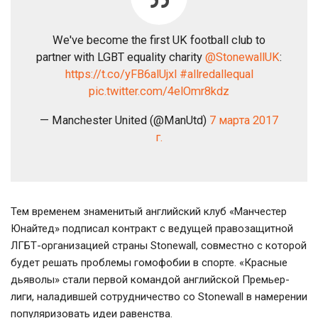
We've become the first UK football club to
partner with LGBT equality charity
@StonewallUK
:
https://t.co/yFB6alUjxl
#allredallequal
pic.twitter.com/4elOmr8kdz
— Manchester United (@ManUtd)
7 марта 2017
г.
Тем временем знаменитый английский клуб «Манчестер
Юнайтед» подписал контракт с ведущей правозащитной
ЛГБТ-организацией страны Stonewall, совместно с которой
будет решать проблемы гомофобии в спорте. «Красные
дьяволы» стали первой командой английской Премьер-
лиги, наладившей сотрудничество со Stonewall в намерении
популяризовать идеи равенства.