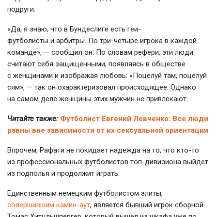
подруги.
«Да, я знаю, что в Бундеслиге есть геи-
футболисты и арбитры. По три-четыре игрока в каждой
команде», — сообщил он. По словам рефери, эти люди
считают себя защищенными, появляясь в обществе
с женщинами и изображая любовь: «Поцелуй там, поцелуй
сям», — так он охарактеризовал происходящее. Однако
на самом деле женщины этих мужчин не привлекают.
Читайте также:
Футболист Евгений Левченко: Все люди
равны вне зависимости от их сексуальной ориентации
Впрочем, Рафати не покидает надежда на то, что
кто-то
из профессиональных футболистов
топ-дивизиона
выйдет
из подполья и продолжит играть.
Единственным немецким футболистом элиты,
совершившим
камин-аут
, является бывший игрок сборной
Томас Хитцльшпергер, который вышел из шкафа уже по