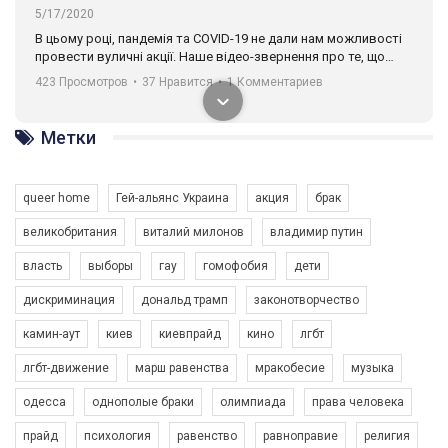
В цьому році, пандемія та COVІD-19 не дали нам можливості
провести вуличні акції. Наше відео-звернення про те, що
навіть коли ми у різних містах та не можемо зустрінеться, ми
423 Просмотров
•
37 Нравится
•
1 Комментариев
разом. Ми закликаємо всіх хто поділяє цінності рівності та
солідарності, приєднатися до нас. Регіональні підрозділи
ГАУ є в 16 областях України.
Разом наш голос лунає гучніше!
Метки
queer home
Гей-альянс Украина
акция
брак
великобритания
виталий милонов
владимир путин
власть
выборы
гау
гомофобия
дети
дискриминация
дональд трамп
законотворчество
00:58
камин-аут
киев
киевпрайд
кино
лгбт
Зупинимо насильство проти ЛГБТ в Україні! Stop violence against LGBT in Ukraine!
лгбт-движение
марш равенства
мракобесие
музыка
6/30/2017
Емоційний та вражаючий промо-ролік на конкурс PACT, який
одесса
однополые браки
олимпиада
права человека
представляє програму "Гей-альянс Україна" з протидії
прайд
психология
равенство
равноправие
религия
насильству проти ЛГБТ в Україні.
1.9K Просмотров
•
226 Нравится
•
5 Комментариев