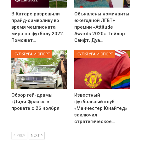
В Катаре разрешили
Объявлены номинанты
прайд-символику во
ежегодной ЛГБТ+
время чемпионата
премии «Attitude
мира по футболу 2022.
Awards 2020»: Тейлор
Поможет…
Свифт, Дуа…
КУЛЬТУРА И СПОРТ
КУЛЬТУРА И СПОРТ
Обзор гей-драмы
Известный
«Дядя Фрэнк»: в
футбольный клуб
прокате с 26 ноября
«Манчестер Юнайтед»
заключил
стратегическое…
PREV
NEXT