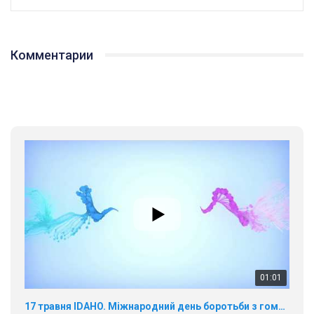
Комментарии
01:01
17 травня IDAHO. Міжнародний день боротьби з гомофобією трансфобією і біфобія.
5/17/2020