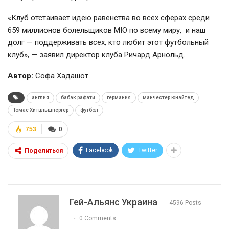
«Клуб отстаивает идею равенства во всех сферах среди
659 миллионов болельщиков МЮ по всему миру, и наш
долг — поддерживать всех, кто любит этот футбольный
клуб», — заявил директор клуба Ричард Арнольд.
Автор:
Софа Хадашот
англия
бабак рафати
германия
манчестер юнайтед
Томас Хитцльшпергер
футбол
753
0
Facebook
Twitter
Поделиться
Гей-Альянс Украина
4596 Posts
0 Comments