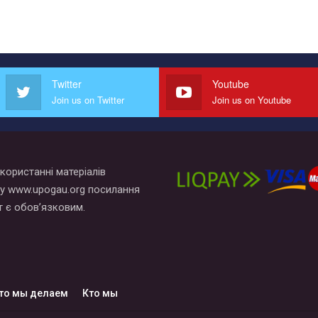
Twitter
Youtube
Join us on Twitter
Join us on Youtube
користанні матеріалів
у www.upogau.org посилання
т є обов’язковим.
то мы делаем
Кто мы