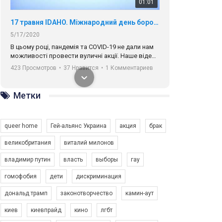
01:01
17 травня IDAHO. Міжнародний день боротьби з гомофобією трансфобією і біфобія.
5/17/2020
В цьому році, пандемія та COVІD-19 не дали нам
можливості провести вуличні акції. Наше відео-
звернення про те, що навіть коли ми у різних
423 Просмотров
•
37 Нравится
•
1 Комментариев
містах та не можемо зустрінеться, ми разом. Ми
закликаємо всіх хто поділяє цінності рівності та
солідарності, приєднатися до нас. Регіональні
Метки
підрозділи ГАУ є в 16 областях України.
Разом наш голос лунає гучніше!
queer home
Гей-альянс Украина
акция
брак
великобритания
виталий милонов
владимир путин
власть
выборы
гау
00:58
гомофобия
дети
дискриминация
дональд трамп
законотворчество
камин-аут
Зупинимо насильство проти ЛГБТ в Україні! Stop violence against LGBT in Ukraine!
6/30/2017
киев
киевпрайд
кино
лгбт
Емоційний та вражаючий промо-ролік на