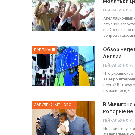
молиться ц
ГЕЙ-АЛЬЯНС УКРАИНА
ФОТО
Апелляционный с
отменой запрета
Прайд в Тель-Авиве собрал 
этой связи прот
сопровождаемы
тысяч участников
Обзор недел
ГЕЙ-АЛЬЯНС УКРАИНА
ПУБЛІКАЦІЇ
Июн 10, 2017
0
Англии
ГЕЙ-АЛЬЯНС УКРАИНА
Что украинское г
за евроинтеграц
всего? Встречу 
выяснилось, что
В Мичигане 
ЗАРУБЕЖНЫЕ НОВОСТИ
которые не 
ГЕЙ-АЛЬЯНС УКРАИНА
История, случив
федеральный суд