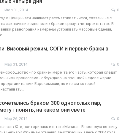
елых четыре дня
Июл 31, 2014
0
уд в Цинциннати начинает рассматривать иски, связанные с
 на заключение однополых браков сразу в четырех штатах. В
ФОТО
200
ивники равноправия намерены устраивать массовые бдения,
е…
Военнослужащие-трансгендеры
и: Визовый режим, СОГИ и первые браки в
ГЕЙ-АЛЬЯНС УКРАИНА
Июл 27, 2017
0
Мар 31, 2014
0
ей-сообщество - по крайней мере, та его часть, которая следит
ионными процессами - обсуждало на прошлой неделе жарче
с представителями Еврокомисии, по итогам которой
 настаивать…
сочетались браком 300 однополых пар,
могут понять, на каком они свете
Мар 26, 2014
0
шаяся в Юте, повторилась в штате Мичиган. В прошлую пятницу
ья Бернард Фридман отменил действующий здесь с 2004 года