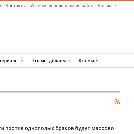
с
Контакты
Условия использования сайта
Больше
териалы
Что мы делаем
Кто мы
ти против однополых браков будут массово