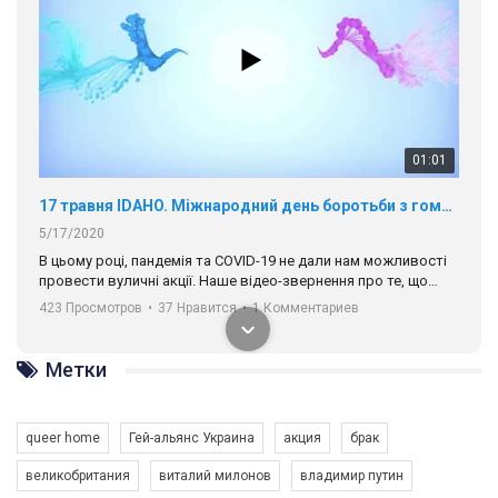
01:01
17 травня IDAHO. Міжнародний день боротьби з гомофобією трансфобією і біфобія.
5/17/2020
В цьому році, пандемія та COVІD-19 не дали нам можливості
провести вуличні акції. Наше відео-звернення про те, що
навіть коли ми у різних містах та не можемо зустрінеться, ми
423 Просмотров
•
37 Нравится
•
1 Комментариев
разом. Ми закликаємо всіх хто поділяє цінності рівності та
солідарності, приєднатися до нас. Регіональні підрозділи
ГАУ є в 16 областях України.
Метки
Разом наш голос лунає гучніше!
queer home
Гей-альянс Украина
акция
брак
великобритания
виталий милонов
владимир путин