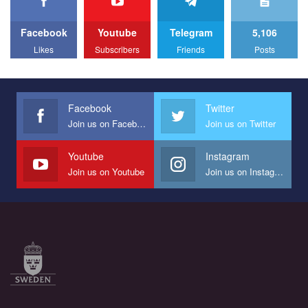
to combat violence against LGBT people in Ukraine.
Facebook
Youtube
Telegram
5,106
All you have to do is to press "Like" below the video.
Likes
Subscribers
Friends
Posts
Эмоционально сильный ролик от команды "Гей-альянс
Украина", который принимает участие в конкурсе
международной организации PACT на лучший ролик,
представляющий программу развития организации.
Facebook
Twitter
Join us on Facebook
Join us on Twitter
Мы просим вас поддержать нас и помочь нам реализовать
наш план по борьбе с насилием и дискриминацией на почве
СОГИ в Украине.
Youtube
Instagram
Join us on Youtube
Join us on Instagram
Все, что вам нужно сделать - это зайти на наш канал YouTube
по этой ссылке и поставить лайк под видео.