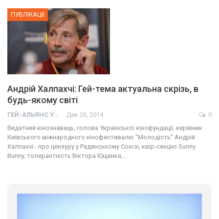
ПУБЛІКАЦІЇ
Андрій Халпахчі: Гей-тема актуальна скрізь, в
будь-якому світі
ГЕЙ-АЛЬЯНС УКРАИНА
Дек 26, 2014
0
Видатний кінознавець, голова Української кінофундації, керівник
Київського міжнародного кінофестивалю "Молодість" Андрій
Халпахчі - про цензуру у Радянському Союзі, квір-секцію Sunny
Bunny, толерантність Віктора Ющенка,…