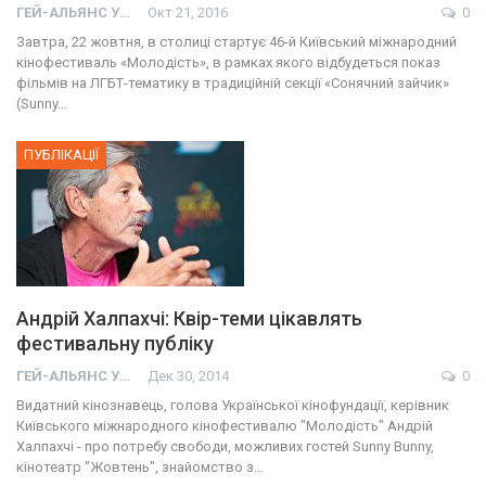
ГЕЙ-АЛЬЯНС УКРАИНА
Окт 21, 2016
0
Завтра, 22 жовтня, в столиці стартує 46-й Київський міжнародний
кінофестиваль «Молодість», в рамках якого відбудеться показ
фільмів на ЛГБТ-тематику в традиційній секції «Сонячний зайчик»
(Sunny…
ПУБЛІКАЦІЇ
Андрій Халпахчі: Квір-теми цікавлять
фестивальну публіку
ГЕЙ-АЛЬЯНС УКРАИНА
Дек 30, 2014
0
Видатний кінознавець, голова Української кінофундації, керівник
Київського міжнародного кінофестивалю "Молодість" Андрій
Халпахчі - про потребу свободи, можливих гостей Sunny Bunny,
кінотеатр "Жовтень", знайомство з…