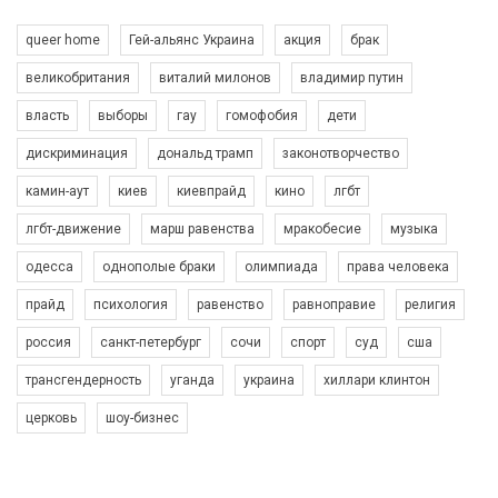
queer home
Гей-альянс Украина
акция
брак
великобритания
виталий милонов
владимир путин
власть
выборы
гау
гомофобия
дети
дискриминация
дональд трамп
законотворчество
камин-аут
киев
киевпрайд
кино
лгбт
00:58
лгбт-движение
марш равенства
мракобесие
музыка
Зупинимо насильство проти ЛГБТ в Україні! Stop violence against LGBT in Ukraine!
одесса
однополые браки
олимпиада
права человека
6/30/2017
Емоційний та вражаючий промо-ролік на конкурс PACT, який
прайд
психология
равенство
равноправие
религия
представляє програму "Гей-альянс Україна" з протидії
насильству проти ЛГБТ в Україні.
россия
санкт-петербург
сочи
спорт
суд
сша
1.9K Просмотров
•
226 Нравится
•
5 Комментариев
Ми просимо вашої підтримки, щоб реалізувати нашу
трансгендерность
уганда
украина
хиллари клинтон
програму з боротьби з насильством проти ЛГБТ в Україні.
церковь
шоу-бизнес
Якщо ти хочеш підтримати нас - просто натисни "лайк" під
відео.
Team of Gay Alliance Ukraine participates in a competition for the