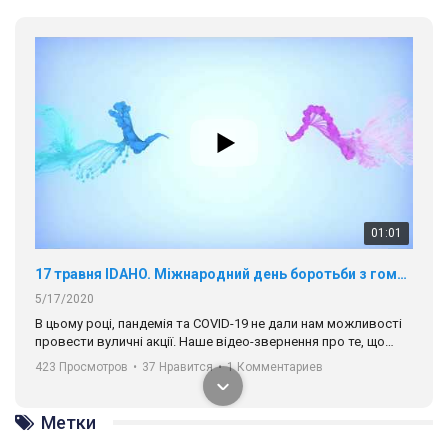
01:01
17 травня IDAHO. Міжнародний день боротьби з гомофобією трансфобією і біфобія.
5/17/2020
В цьому році, пандемія та COVІD-19 не дали нам можливості
провести вуличні акції. Наше відео-звернення про те, що
навіть коли ми у різних містах та не можемо зустрінеться, ми
423 Просмотров
•
37 Нравится
•
1 Комментариев
разом. Ми закликаємо всіх хто поділяє цінності рівності та
солідарності, приєднатися до нас. Регіональні підрозділи
ГАУ є в 16 областях України.
Метки
Разом наш голос лунає гучніше!