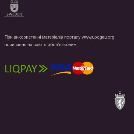
При використанні матеріалів порталу www.upogau.org
посилання на сайт є обов’язковим.