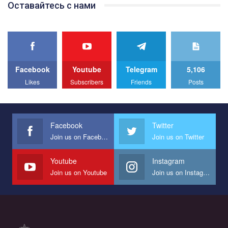
Оставайтесь с нами
best video, representing programme for the development of
organization. The competition is organized by inetrnational
organization PACT.
We appeal to your support and ask to help us implement our plan
to combat violence against LGBT people in Ukraine.
Facebook
Youtube
Telegram
5,106
All you have to do is to press "Like" below the video.
Likes
Subscribers
Friends
Posts
Эмоционально сильный ролик от команды "Гей-альянс
Украина", который принимает участие в конкурсе
международной организации PACT на лучший ролик,
представляющий программу развития организации.
Facebook
Twitter
Join us on Facebook
Join us on Twitter
Мы просим вас поддержать нас и помочь нам реализовать
наш план по борьбе с насилием и дискриминацией на почве
СОГИ в Украине.
Youtube
Instagram
Join us on Youtube
Join us on Instagram
Все, что вам нужно сделать - это зайти на наш канал YouTube
по этой ссылке и поставить лайк под видео.