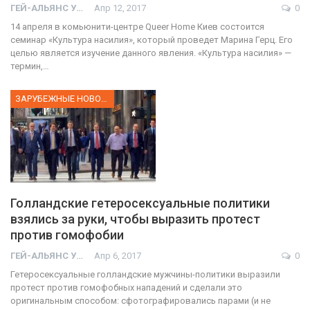
ГЕЙ-АЛЬЯНС УКРАИНА
Апр 12, 2017
0
14 апреля в комьюнити-центре Queer Home Киев состоится
семинар «Культура насилия», который проведет Марина Герц. Его
целью является изучение данного явления. «Культура насилия» —
термин,…
ЗАРУБЕЖНЫЕ НОВОСТИ
Голландские гетеросексуальные политики
взялись за руки, чтобы выразить протест
против гомофобии
ГЕЙ-АЛЬЯНС УКРАИНА
Апр 6, 2017
0
Гетеросексуальные голландские мужчины-политики выразили
протест против гомофобных нападений и сделали это
оригинальным способом: сфотографировались парами (и не