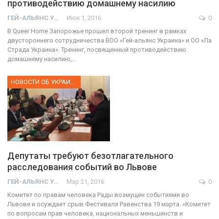
противодействию домашнему насилию
ГЕЙ-АЛЬЯНС УКРАИНА
Июн 1, 2016
0
В Queer Home Запорожье прошел второй тренинг в рамках
двустороннего сотрудничества ВОО «Гей-альянс Украина» и ОО «Ла
Страда Украина». Тренинг, посвященный противодействию
домашнему насилию,…
НОВОСТИ ОБ УКРАИНЕ
Депутаты требуют безотлагательного
расследования событий во Львове
ГЕЙ-АЛЬЯНС УКРАИНА
Мар 21, 2016
0
Комитет по правам человека Рады возмущен событиями во
Львове и осуждает срыв Фестиваля Равенства 19 марта. «Комитет
по вопросам прав человека, национальных меньшинств и