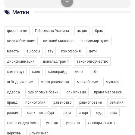
солідарності, приєднатися до нас. Регіональні підрозділи
ГАУ є в 16 областях України.
Метки
Разом наш голос лунає гучніше!
queer home
Гей-альянс Украина
акция
брак
великобритания
виталий милонов
владимир путин
власть
выборы
гау
гомофобия
дети
дискриминация
дональд трамп
законотворчество
камин-аут
киев
киевпрайд
кино
лгбт
00:58
лгбт-движение
марш равенства
мракобесие
музыка
Зупинимо насильство проти ЛГБТ в Україні! Stop violence against LGBT in Ukraine!
одесса
однополые браки
олимпиада
права человека
6/30/2017
Емоційний та вражаючий промо-ролік на конкурс PACT, який
прайд
психология
равенство
равноправие
религия
представляє програму "Гей-альянс Україна" з протидії
насильству проти ЛГБТ в Україні.
россия
санкт-петербург
сочи
спорт
суд
сша
1.9K Просмотров
•
226 Нравится
•
5 Комментариев
Ми просимо вашої підтримки, щоб реалізувати нашу
трансгендерность
уганда
украина
хиллари клинтон
програму з боротьби з насильством проти ЛГБТ в Україні.
церковь
шоу-бизнес