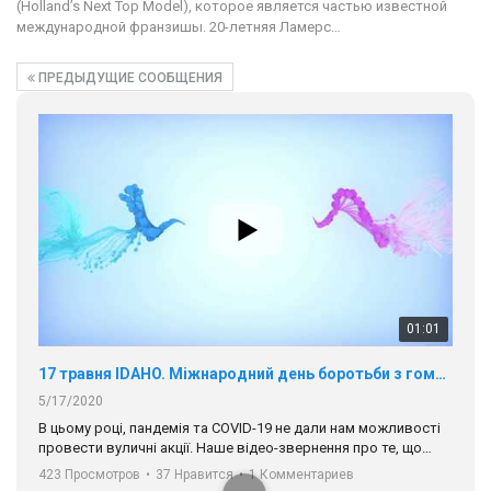
(Holland’s Next Top Model), которое является частью известной
международной франзишы. 20-летняя Ламерс…
ПРЕДЫДУЩИЕ СООБЩЕНИЯ
01:01
17 травня IDAHO. Міжнародний день боротьби з гомофобією трансфобією і біфобія.
5/17/2020
В цьому році, пандемія та COVІD-19 не дали нам можливості
провести вуличні акції. Наше відео-звернення про те, що
навіть коли ми у різних містах та не можемо зустрінеться, ми
423 Просмотров
•
37 Нравится
•
1 Комментариев
разом. Ми закликаємо всіх хто поділяє цінності рівності та