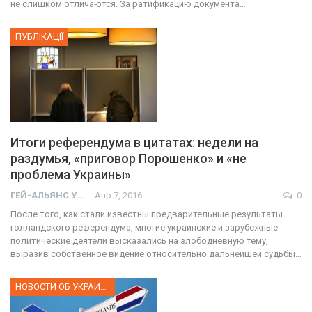
не слишком отличаются. За ратификацию документа…
ПУБЛІКАЦІЇ
Итоги референдума в цитатах: недели на
раздумья, «приговор Порошенко» и «не
проблема Украины»
ГЕЙ-АЛЬЯНС УКРАИНА
Апр 7, 2016
0
После того, как стали известны предварительные результаты
голландского референдума, многие украинские и зарубежные
политические деятели высказались на злободневную тему,
выразив собственное видение относительно дальнейшей судьбы…
НОВОСТИ ОБ УКРАИНЕ