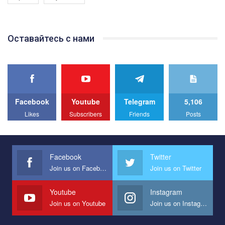
Якщо ти хочеш підтримати нас - просто натисни "лайк" під
відео.
Team of Gay Alliance Ukraine participates in a competition for the
Оставайтесь с нами
best video, representing programme for the development of
organization. The competition is organized by inetrnational
organization PACT.
We appeal to your support and ask to help us implement our plan
to combat violence against LGBT people in Ukraine.
Facebook
Youtube
Telegram
5,106
All you have to do is to press "Like" below the video.
Likes
Subscribers
Friends
Posts
Эмоционально сильный ролик от команды "Гей-альянс
Украина", который принимает участие в конкурсе
международной организации PACT на лучший ролик,
представляющий программу развития организации.
Facebook
Twitter
Join us on Facebook
Join us on Twitter
Мы просим вас поддержать нас и помочь нам реализовать
наш план по борьбе с насилием и дискриминацией на почве
СОГИ в Украине.
Youtube
Instagram
Join us on Youtube
Join us on Instagram
Все, что вам нужно сделать - это зайти на наш канал YouTube
по этой ссылке и поставить лайк под видео.