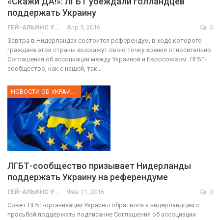
«Скажи ДА!»: ЛГБТ убеждали голландцев
поддержать Украину
ГЕЙ-АЛЬЯНС УКРАИНА
Апр 5, 2016
0
Завтра в Нидерландах состоится референдум, в ходе которого
граждане этой страны выскажут свою точку зрения относительно
Соглашения об ассоциации между Украиной и Евросоюзом. ЛГБТ-
сообщество, как с нашей, так…
НОВОСТИ ОБ УКРАИНЕ
ЛГБТ-сообщество призывает Нидерланды
поддержать Украину на референдуме
ГЕЙ-АЛЬЯНС УКРАИНА
Фев 11, 2016
0
Совет ЛГБТ-организаций Украины обратился к нидерландцам с
просьбой поддержать подписание Соглашения об ассоциации