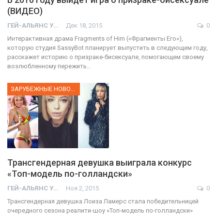
(ВИДЕО)
ГЕЙ-АЛЬЯНС УКРАИНА
Дек 18, 2015
0
Интерактивная драма Fragments of Him («Фрагменты Его»),
которую студия SassyBot планирует выпустить в следующем году,
расскажет историю о призраке-бисексуале, помогающем своему
возлюбленному пережить…
ЗАРУБЕЖНЫЕ НОВОСТИ
Трансгендерная девушка выиграла конкурс
«Топ-модель по-голландски»
ГЕЙ-АЛЬЯНС УКРАИНА
Ноя 2, 2015
0
Трансгендерная девушка Лоиза Ламерс стала победительницей
очередного сезона реалити-шоу «Топ-модель по-голландски»