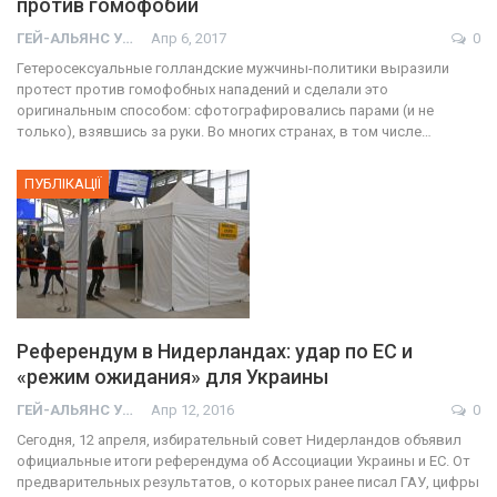
против гомофобии
ГЕЙ-АЛЬЯНС УКРАИНА
Апр 6, 2017
0
Гетеросексуальные голландские мужчины-политики выразили
протест против гомофобных нападений и сделали это
оригинальным способом: сфотографировались парами (и не
только), взявшись за руки. Во многих странах, в том числе…
ПУБЛІКАЦІЇ
Референдум в Нидерландах: удар по ЕС и
«режим ожидания» для Украины
ГЕЙ-АЛЬЯНС УКРАИНА
Апр 12, 2016
0
Сегодня, 12 апреля, избирательный совет Нидерландов объявил
официальные итоги референдума об Ассоциации Украины и ЕС. От
предварительных результатов, о которых ранее писал ГАУ, цифры