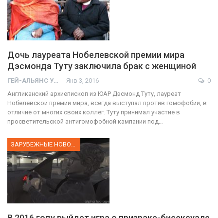
Дочь лауреата Нобелевской премии мира
Дэсмонда Туту заключила брак с женщиной
ГЕЙ-АЛЬЯНС УКРАИНА
Янв 3, 2016
0
Англиканский архиепископ из ЮАР Дэсмонд Туту, лауреат
Нобелевской премии мира, всегда выступал против гомофобии, в
отличие от многих своих коллег. Туту принимал участие в
просветительской антигомофобной кампании под…
ЗАРУБЕЖНЫЕ НОВОСТИ
В 2016 году выйдет игра о призраке-бисексуале