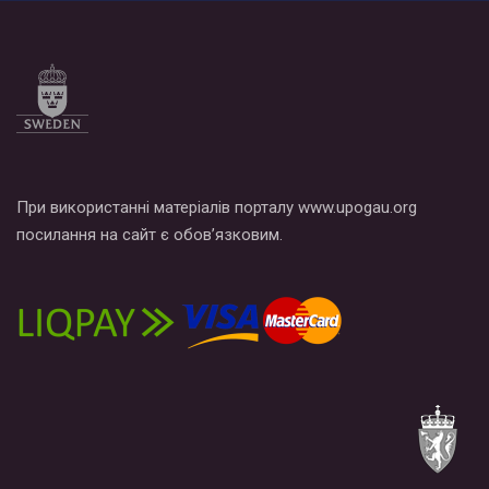
При використанні матеріалів порталу www.upogau.org
посилання на сайт є обов’язковим.