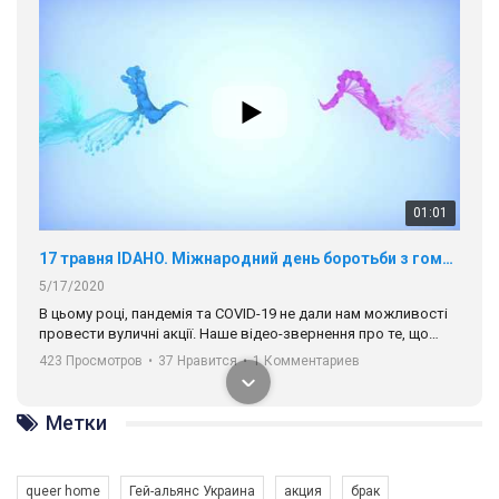
01:01
17 травня IDAHO. Міжнародний день боротьби з гомофобією трансфобією і біфобія.
5/17/2020
В цьому році, пандемія та COVІD-19 не дали нам можливості
провести вуличні акції. Наше відео-звернення про те, що
навіть коли ми у різних містах та не можемо зустрінеться, ми
423 Просмотров
•
37 Нравится
•
1 Комментариев
разом. Ми закликаємо всіх хто поділяє цінності рівності та
солідарності, приєднатися до нас. Регіональні підрозділи
ГАУ є в 16 областях України.
Метки
Разом наш голос лунає гучніше!
queer home
Гей-альянс Украина
акция
брак