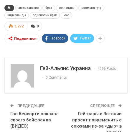
англиканство
брак
голландия
дэсмонд туту
нидерланды
однополый брак
юар
1 272
0
Facebook
Twitter
Поделиться
Гей-Альянс Украина
4596 Posts
0 Comments
ПРЕДИДУЩЕЕ
СЛЕДУЮЩЕЕ
Гас Кенворти показал
Гей-пары в Эстонии
своего бойфренда
просят повременить с
(ВИДЕО)
союзами из-за «дыр» в