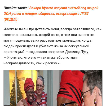
Читайте также:
Закари Куинто озвучил снятый под эгидой
ООН ролик о потерях общества, отвергающего ЛГБТ
(ВИДЕО)
«Можете ли вы представить меня, всегда заявлявшего, как
жестоко наказывать людей за то, с чем они ничего не
могут поделать, за их расу или пол, молчащим, когда
людей преследуют и убивают
из-за
их сексуальной
ориентации? — задавался вопросом Дэсмонд Туту.
— Я считаю, что это — такая же абсолютная
несправедливость, как и расизм».