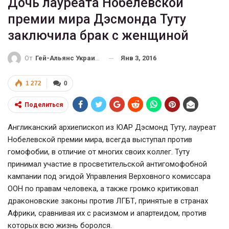
Дочь лауреата Нобелевской
премии мира Дэсмонда Туту
заключила брак с женщиной
Янв 3, 2016
От
Гей-Альянс Украина
1 272
0
Поделиться
Англиканский архиепископ из ЮАР Дэсмонд Туту, лауреат
Нобелевской премии мира, всегда выступал против
гомофобии, в отличие от многих своих коллег. Туту
принимал участие в просветительской антигомофобной
кампании под эгидой Управления Верховного комиссара
ООН по правам человека, а также громко критиковал
драконовские законы против ЛГБТ, принятые в странах
Африки, сравнивая их с расизмом и апартеидом, против
которых всю жизнь боролся.