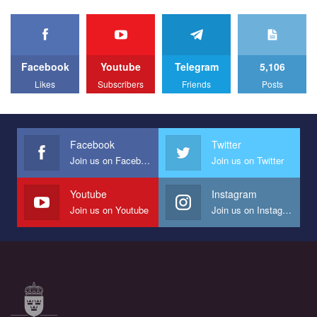
organization PACT.
We appeal to your support and ask to help us implement our plan
to combat violence against LGBT people in Ukraine.
Facebook
Youtube
Telegram
5,106
All you have to do is to press "Like" below the video.
Likes
Subscribers
Friends
Posts
Эмоционально сильный ролик от команды "Гей-альянс
Украина", который принимает участие в конкурсе
международной организации PACT на лучший ролик,
представляющий программу развития организации.
Facebook
Twitter
Join us on Facebook
Join us on Twitter
Мы просим вас поддержать нас и помочь нам реализовать
наш план по борьбе с насилием и дискриминацией на почве
СОГИ в Украине.
Youtube
Instagram
Join us on Youtube
Join us on Instagram
Все, что вам нужно сделать - это зайти на наш канал YouTube
по этой ссылке и поставить лайк под видео.