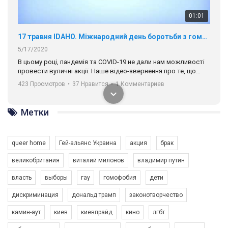
01:01
17 травня IDAHO. Міжнародний день боротьби з гомофобією трансфобією і біфобія.
5/17/2020
В цьому році, пандемія та COVІD-19 не дали нам можливості
провести вуличні акції. Наше відео-звернення про те, що
навіть коли ми у різних містах та не можемо зустрінеться, ми
423 Просмотров
•
37 Нравится
•
1 Комментариев
разом. Ми закликаємо всіх хто поділяє цінності рівності та
солідарності, приєднатися до нас. Регіональні підрозділи
ГАУ є в 16 областях України.
Метки
Разом наш голос лунає гучніше!
queer home
Гей-альянс Украина
акция
брак
великобритания
виталий милонов
владимир путин
власть
выборы
гау
гомофобия
дети
дискриминация
дональд трамп
законотворчество
камин-аут
киев
киевпрайд
кино
лгбт
00:58