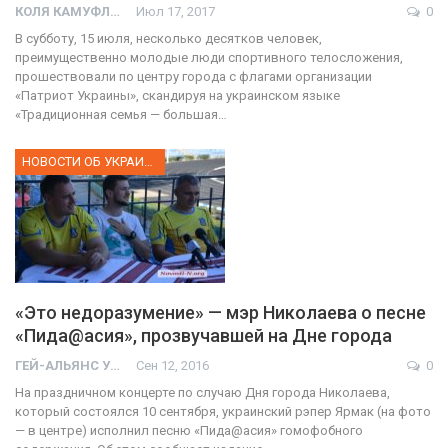
КОЛЯ КАМУФЛЯЖ
Июл 17, 2017
0
В субботу, 15 июля, несколько десятков человек,
преимущественно молодые люди спортивного телосложения,
прошествовали по центру города с флагами организации
«Патриот Украины», скандируя на украинском языке
«Традиционная семья — большая…
НОВОСТИ ОБ УКРАИНЕ
«Это недоразумение» — мэр Николаева о песне
«Пида@асия», прозвучавшей на Дне города
ГЕЙ-АЛЬЯНС УКРАИНА
Сен 12, 2016
0
На праздничном концерте по случаю Дня города Николаева,
который состоялся 10 сентября, украинский рэпер Ярмак (на фото
— в центре) исполнил песню «Пида@асия» гомофобного