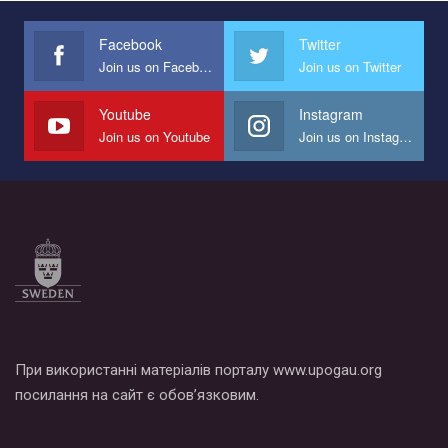
международной организации PACT на лучший ролик,
представляющий программу развития организации.
Facebook
Twitter
Join us on Facebook
Join us on Twitter
Мы просим вас поддержать нас и помочь нам реализовать
наш план по борьбе с насилием и дискриминацией на почве
СОГИ в Украине.
Youtube
Instagram
Join us on Youtube
Join us on Instagram
Все, что вам нужно сделать - это зайти на наш канал YouTube
по этой ссылке и поставить лайк под видео.
При використанні матеріалів порталу www.upogau.org
посилання на сайт є обов’язковим.