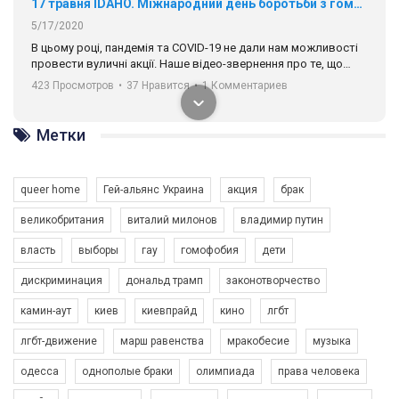
17 травня IDAHO. Міжнародний день боротьби з гомофобією трансфобією і біфобія.
5/17/2020
В цьому році, пандемія та COVІD-19 не дали нам можливості
провести вуличні акції. Наше відео-звернення про те, що
навіть коли ми у різних містах та не можемо зустрінеться, ми
423 Просмотров
•
37 Нравится
•
1 Комментариев
разом. Ми закликаємо всіх хто поділяє цінності рівності та
солідарності, приєднатися до нас. Регіональні підрозділи
ГАУ є в 16 областях України.
Метки
Разом наш голос лунає гучніше!
queer home
Гей-альянс Украина
акция
брак
великобритания
виталий милонов
владимир путин
власть
выборы
гау
гомофобия
дети
дискриминация
дональд трамп
законотворчество
камин-аут
киев
киевпрайд
кино
лгбт
00:58
лгбт-движение
марш равенства
мракобесие
музыка
Зупинимо насильство проти ЛГБТ в Україні! Stop violence against LGBT in Ukraine!
одесса
однополые браки
олимпиада
права человека
6/30/2017
Емоційний та вражаючий промо-ролік на конкурс PACT, який