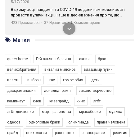
5/17/2020
В цьому році, пандемія та COVІD-19 не дали нам можливості
провести вуличні акції. Наше відео-звернення про те, що
навіть коли ми у різних містах та не можемо зустрінеться, ми
423 Просмотров
•
37 Нравится
•
1 Комментариев
разом. Ми закликаємо всіх хто поділяє цінності рівності та
солідарності, приєднатися до нас. Регіональні підрозділи
ГАУ є в 16 областях України.
Метки
Разом наш голос лунає гучніше!
queer home
Гей-альянс Украина
акция
брак
великобритания
виталий милонов
владимир путин
власть
выборы
гау
гомофобия
дети
дискриминация
дональд трамп
законотворчество
камин-аут
киев
киевпрайд
кино
лгбт
00:58
лгбт-движение
марш равенства
мракобесие
музыка
Зупинимо насильство проти ЛГБТ в Україні! Stop violence against LGBT in Ukraine!
одесса
однополые браки
олимпиада
права человека
6/30/2017
Емоційний та вражаючий промо-ролік на конкурс PACT, який
прайд
психология
равенство
равноправие
религия
представляє програму "Гей-альянс Україна" з протидії