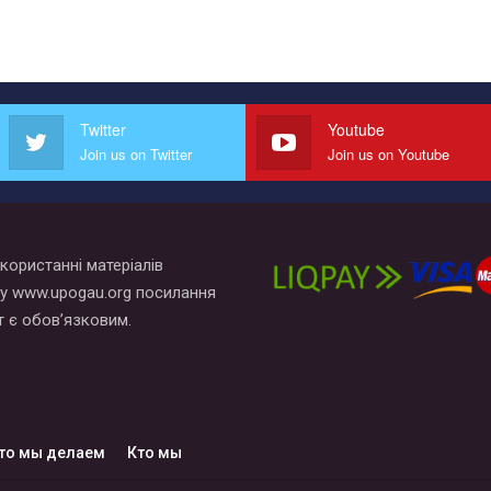
Twitter
Youtube
Join us on Twitter
Join us on Youtube
користанні матеріалів
у www.upogau.org посилання
т є обов’язковим.
то мы делаем
Кто мы