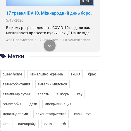
01:01
17 травня IDAHO. Міжнародний день боротьби з гомофобією трансфобією і біфобія.
5/17/2020
В цьому році, пандемія та COVІD-19 не дали нам
можливості провести вуличні акції. Наше відео-
звернення про те, що навіть коли ми у різних
423 Просмотров
•
37 Нравится
•
1 Комментариев
містах та не можемо зустрінеться, ми разом. Ми
закликаємо всіх хто поділяє цінності рівності та
солідарності, приєднатися до нас. Регіональні
Метки
підрозділи ГАУ є в 16 областях України.
Разом наш голос лунає гучніше!
queer home
Гей-альянс Украина
акция
брак
великобритания
виталий милонов
владимир путин
власть
выборы
гау
00:58
гомофобия
дети
дискриминация
дональд трамп
законотворчество
камин-аут
Зупинимо насильство проти ЛГБТ в Україні! Stop violence against LGBT in Ukraine!
6/30/2017
киев
киевпрайд
кино
лгбт
Емоційний та вражаючий промо-ролік на