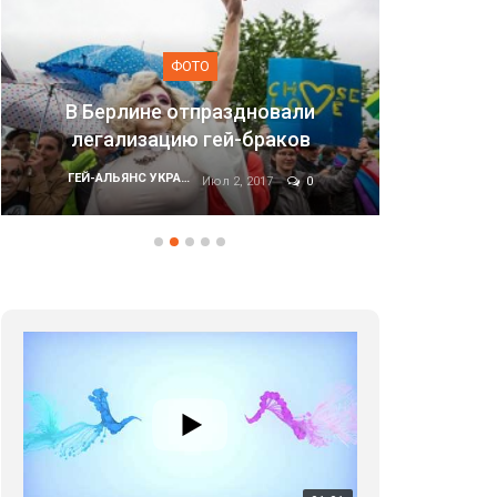
ФОТО
аздновали
ей-браков
Марш равенства в Киеве, 2
ГЕЙ-АЛЬЯНС УКРАИНА
л 2, 2017
0
Июн 20, 2017