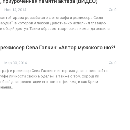
 приуроченная памяти актера (ВИДЕО)
Ноя 14, 2014
0
ФОТО
ая гей-драма российского фотографа и режиссера Севы
сердца", в которой Алексей Девотченко исполнил главную
ФОТО
В Берлине отпр
в общий доступ. Таким образом творческая команда решила
…
ужащие-трансгендеры
легализацию г
режиссер Сева Галкин: «Автор мужского ню?!
ГЕЙ-АЛЬЯНС УКРАИНА
ГЕЙ-АЛЬЯНС УКРАИНА
Июл 27, 2017
0
Ию
Мар 30, 2014
0
граф и режиссер Сева Галкин в интервью для нашего сайта
умфе личности своих моделей, а также о том, хорош ли
о бок" для презентации его нового фильма, и как Крым
знания…