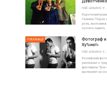
Девотченко,
ГЕЙ-АЛЬЯНС УКРАИНА
ФОТО
Короткометражн
Галкина "Порок 
Прайд в Тель-Авиве собрал 200
роль, выложена 
почтить память
тысяч участников
Военносл
Фотограф и 
ГЕЙ-АЛЬЯНС УКРАИНА
ПУБЛІКАЦІЇ
Июн 10, 2017
0
Ху%ню!»
ГЕЙ-АЛЬЯНС УКРАИНА
Российский фото
рассказал о три
фестиваль "Бок 
вытесняет из со