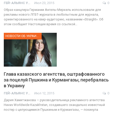
ГЕЙ-АЛЬЯНС УКРАИНА
Июл 23, 2015
0
Образ канцлера Германии Ангелы Меркель использовали для
рекламы нового ЛГБТ-журнала в любопытным для журнала,
ориентированного на квир-аудиторию, названием «Straight». Об
этом сообщает Настоящее время со ссылкой…
НОВОСТИ ОБ УКРАИНЕ
Глава казахского агентства, оштрафованного
за поцелуй Пушкина и Курмангазы, перебралась
в Украину
ГЕЙ-АЛЬЯНС УКРАИНА
Июл 12, 2015
0
Дария Хамитжанова — руководительница рекламного агентства
Havas Worldwide Kazakhstan, создавшего скандально известный
постер с целующимися Пушкиным и Курмангазы, — покинула