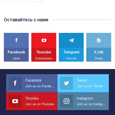
Якщо ти хочеш підтримати нас - просто натисни "лайк" під
відео.
Team of Gay Alliance Ukraine participates in a competition for the
Оставайтесь с нами
best video, representing programme for the development of
organization. The competition is organized by inetrnational
organization PACT.
We appeal to your support and ask to help us implement our plan
to combat violence against LGBT people in Ukraine.
Facebook
Youtube
Telegram
5,106
All you have to do is to press "Like" below the video.
Likes
Subscribers
Friends
Posts
Эмоционально сильный ролик от команды "Гей-альянс
Украина", который принимает участие в конкурсе
международной организации PACT на лучший ролик,
представляющий программу развития организации.
Facebook
Twitter
Join us on Facebook
Join us on Twitter
Мы просим вас поддержать нас и помочь нам реализовать
наш план по борьбе с насилием и дискриминацией на почве
СОГИ в Украине.
Youtube
Instagram
Join us on Youtube
Join us on Instagram
Все, что вам нужно сделать - это зайти на наш канал YouTube
по этой ссылке и поставить лайк под видео.