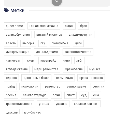
солідарності, приєднатися до нас. Регіональні підрозділи
ГАУ є в 16 областях України.
Метки
Разом наш голос лунає гучніше!
queer home
Гей-альянс Украина
акция
брак
великобритания
виталий милонов
владимир путин
власть
выборы
гау
гомофобия
дети
дискриминация
дональд трамп
законотворчество
камин-аут
киев
киевпрайд
кино
лгбт
00:58
лгбт-движение
марш равенства
мракобесие
музыка
Зупинимо насильство проти ЛГБТ в Україні! Stop violence against LGBT in Ukraine!
одесса
однополые браки
олимпиада
права человека
6/30/2017
Емоційний та вражаючий промо-ролік на конкурс PACT, який
прайд
психология
равенство
равноправие
религия
представляє програму "Гей-альянс Україна" з протидії
насильству проти ЛГБТ в Україні.
россия
санкт-петербург
сочи
спорт
суд
сша
1.9K Просмотров
•
226 Нравится
•
5 Комментариев
Ми просимо вашої підтримки, щоб реалізувати нашу
трансгендерность
уганда
украина
хиллари клинтон
програму з боротьби з насильством проти ЛГБТ в Україні.
церковь
шоу-бизнес