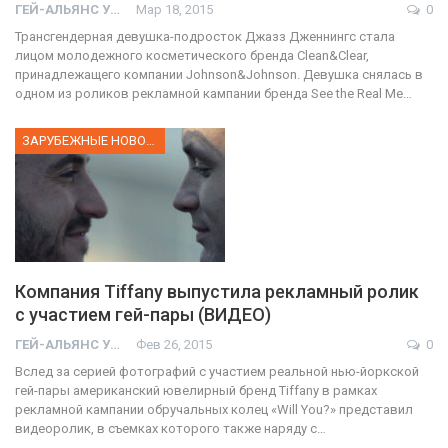
ГЕЙ-АЛЬЯНС УКРАИНА
Мар 18, 2015
0
Трансгендерная девушка-подросток Джазз Дженнингс стала
лицом молодежного косметического бренда Clean&Clear,
принадлежащего компании Johnson&Johnson. Девушка снялась в
одном из роликов рекламной кампании бренда See the Real Me…
ЗАРУБЕЖНЫЕ НОВОСТИ
Компания Tiffany выпустила рекламный ролик
с участием гей-пары (ВИДЕО)
ГЕЙ-АЛЬЯНС УКРАИНА
Фев 26, 2015
0
Вслед за серией фотографий с участием реальной нью-йоркской
гей-пары американский ювелирный бренд Tiffany в рамках
рекламной кампании обручальных колец «Will You?» представил
видеоролик, в съемках которого также наряду с…