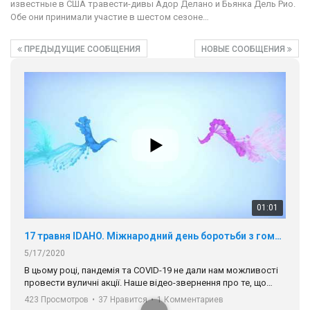
известные в США травести-дивы Адор Делано и Бьянка Дель Рио.
Обе они принимали участие в шестом сезоне…
ПРЕДЫДУЩИЕ СООБЩЕНИЯ
НОВЫЕ СООБЩЕНИЯ
01:01
17 травня IDAHO. Міжнародний день боротьби з гомофобією трансфобією і біфобія.
5/17/2020
В цьому році, пандемія та COVІD-19 не дали нам можливості
провести вуличні акції. Наше відео-звернення про те, що
навіть коли ми у різних містах та не можемо зустрінеться, ми
423 Просмотров
•
37 Нравится
•
1 Комментариев
разом. Ми закликаємо всіх хто поділяє цінності рівності та