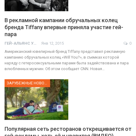
В рекламной кампании обручальных колец
бренда Tiffany впервые приняла участие гей-
пара
ГЕЙ-АЛЬЯНС УКРАИНА
Янв 12, 2015
0
Американский ювелирный бренд Tiffany представил рекламную
кампанию обручальных колец «Will You?», в съемках которой
наряду с гетеросексуальными парами была задействована и пара
влюбленных мужчин. Об этом сообщает CNN. Новая…
ЗАРУБЕЖНЫЕ НОВОСТИ
Популярная сеть ресторанов открещивается от
гей-рекламы, хоть ей и нравится (ВИДЕО)