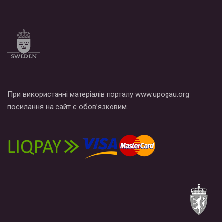
При використанні матеріалів порталу www.upogau.org
посилання на сайт є обов’язковим.