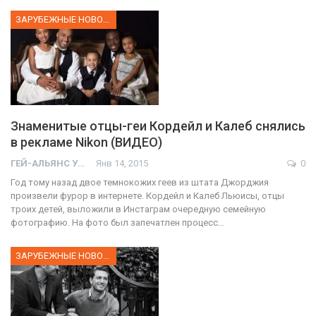
ЗАРУБЕЖНЫЕ НОВОСТИ
Знаменитые отцы-геи Кордейл и Калеб снялись
в рекламе Nikon (ВИДЕО)
ГЕЙ-АЛЬЯНС УКРАИНА
Янв 14, 2015
0
Год тому назад двое темнокожих геев из штата Джорджия
произвели фурор в интернете. Кордейл и Калеб Льюисы, отцы
троих детей, выложили в Инстаграм очередную семейную
фотографию. На фото был запечатлен процесс…
ЗАРУБЕЖНЫЕ НОВОСТИ