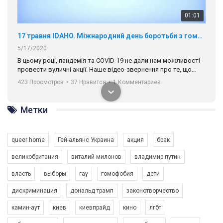
01:01
17 травня IDAHO. Міжнародний день боротьби з гомофобією трансфобією і біфобія.
5/17/2020
В цьому році, пандемія та COVІD-19 не дали нам можливості
провести вуличні акції. Наше відео-звернення про те, що
навіть коли ми у різних містах та не можемо зустрінеться, ми
423 Просмотров
•
37 Нравится
•
1 Комментариев
разом. Ми закликаємо всіх хто поділяє цінності рівності та
солідарності, приєднатися до нас. Регіональні підрозділи
ГАУ є в 16 областях України.
Метки
Разом наш голос лунає гучніше!
queer home
Гей-альянс Украина
акция
брак
великобритания
виталий милонов
владимир путин
власть
выборы
гау
гомофобия
дети
дискриминация
дональд трамп
законотворчество
камин-аут
киев
киевпрайд
кино
лгбт
00:58