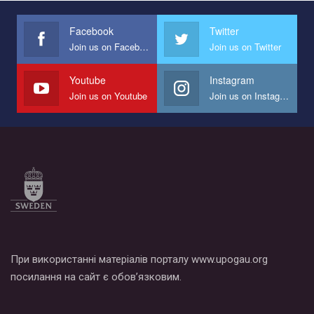
международной организации PACT на лучший ролик,
представляющий программу развития организации.
Facebook
Twitter
Join us on Facebook
Join us on Twitter
Мы просим вас поддержать нас и помочь нам реализовать
наш план по борьбе с насилием и дискриминацией на почве
СОГИ в Украине.
Youtube
Instagram
Join us on Youtube
Join us on Instagram
Все, что вам нужно сделать - это зайти на наш канал YouTube
по этой ссылке и поставить лайк под видео.
При використанні матеріалів порталу www.upogau.org
посилання на сайт є обов’язковим.