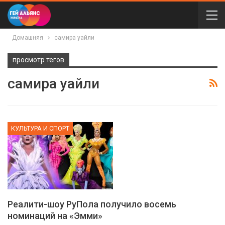
Домашняя
самира уайли
просмотр тегов
самира уайли
КУЛЬТУРА И СПОРТ
Реалити-шоу РуПола получило восемь
номинаций на «Эмми»